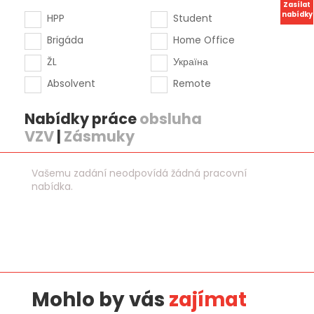
Zasílat
nabídky
HPP
Student
Brigáda
Home Office
ŽL
Україна
Absolvent
Remote
Nabídky práce
obsluha
VZV
|
Zásmuky
Vašemu zadání neodpovídá žádná pracovní
nabídka.
Mohlo by vás
zajímat