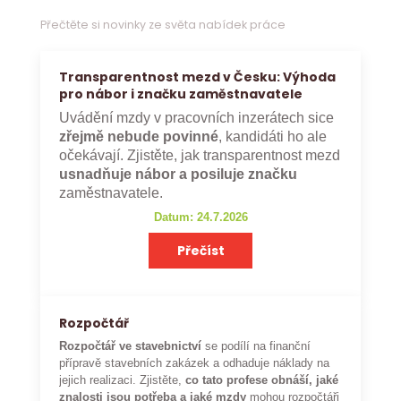
Přečtěte si novinky ze světa nabídek práce
Transparentnost mezd v Česku: Výhoda
pro nábor i značku zaměstnavatele
Uvádění mzdy v pracovních inzerátech sice
zřejmě nebude povinné
, kandidáti ho ale
očekávají. Zjistěte, jak transparentnost mezd
usnadňuje nábor a posiluje značku
zaměstnavatele.
Datum: 24.7.2026
Přečíst
Rozpočtář
Rozpočtář ve stavebnictví
se podílí na finanční
přípravě stavebních zakázek a odhaduje náklady na
jejich realizaci. Zjistěte,
co tato profese obnáší, jaké
znalosti jsou potřeba a jaké mzdy
mohou rozpočtáři