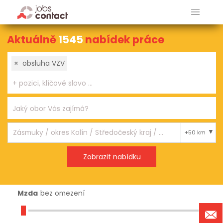
Aktuálně
1545
nabídek práce
×
obsluha VZV
+50 km
Mzda
bez omezení