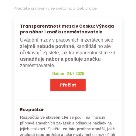
Přečtěte si novinky ze světa nabídek práce
Transparentnost mezd v Česku: Výhoda
pro nábor i značku zaměstnavatele
Uvádění mzdy v pracovních inzerátech sice
zřejmě nebude povinné
, kandidáti ho ale
očekávají. Zjistěte, jak transparentnost mezd
usnadňuje nábor a posiluje značku
zaměstnavatele.
Datum: 24.7.2026
Přečíst
Rozpočtář
Rozpočtář ve stavebnictví
se podílí na finanční
přípravě stavebních zakázek a odhaduje náklady na
jejich realizaci. Zjistěte,
co tato profese obnáší, jaké
znalosti jsou potřeba a jaké mzdy
mohou rozpočtáři