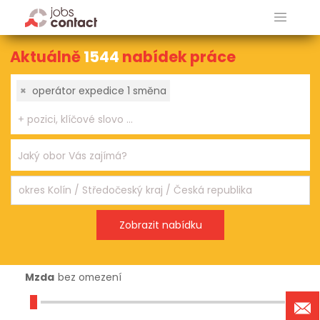
Aktuálně
1544
nabídek práce
×
operátor expedice 1 směna
Mzda
bez omezení