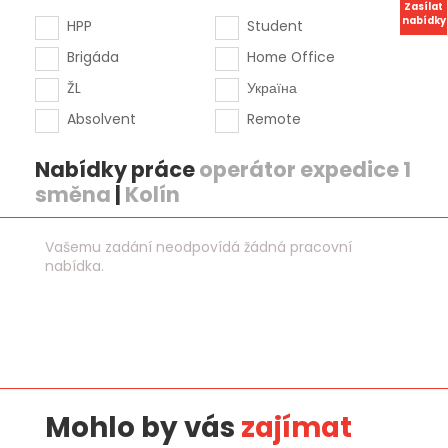
Zasílat
nabídky
HPP
Student
Brigáda
Home Office
ŽL
Україна
Absolvent
Remote
Nabídky práce
operátor expedice 1
směna
|
Kolín
Vašemu zadání neodpovídá žádná pracovní
nabídka.
Mohlo by vás
zajímat