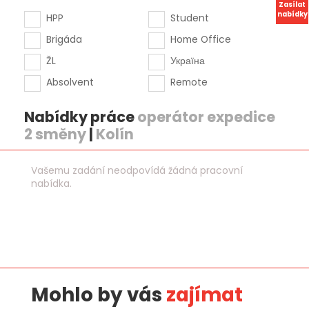
Zasílat
nabídky
HPP
Student
Brigáda
Home Office
ŽL
Україна
Absolvent
Remote
Nabídky práce
operátor expedice
2 směny
|
Kolín
Vašemu zadání neodpovídá žádná pracovní
nabídka.
Mohlo by vás
zajímat