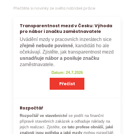
Přečtěte si novinky ze světa nabídek práce
Transparentnost mezd v Česku: Výhoda
pro nábor i značku zaměstnavatele
Uvádění mzdy v pracovních inzerátech sice
zřejmě nebude povinné
, kandidáti ho ale
očekávají. Zjistěte, jak transparentnost mezd
usnadňuje nábor a posiluje značku
zaměstnavatele.
Datum: 24.7.2026
Přečíst
Rozpočtář
Rozpočtář ve stavebnictví
se podílí na finanční
přípravě stavebních zakázek a odhaduje náklady na
jejich realizaci. Zjistěte,
co tato profese obnáší, jaké
znalosti jsou potřeba a jaké mzdy
mohou rozpočtáři