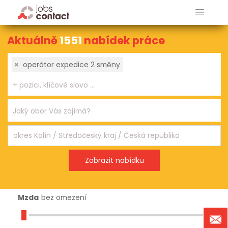
Aktuálně
1551
nabídek práce
×
operátor expedice 2 směny
Mzda
bez omezení