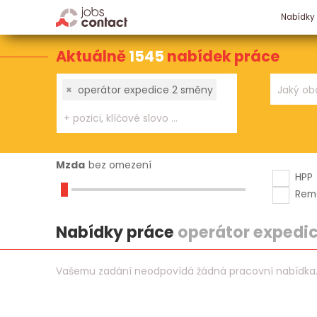
Nabídky
Aktuálně
1545
nabídek práce
×
operátor expedice 2 směny
Mzda
bez omezení
HPP
Rem
Nabídky práce
operátor expedi
Vašemu zadání neodpovídá žádná pracovní nabídka