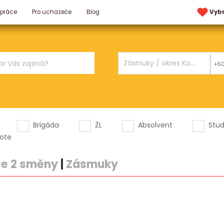
 práce
Pro uchazeče
Blog
Vyb
+5
Brigáda
ŽL
Absolvent
Stu
ote
ce 2 směny
|
Zásmuky
.