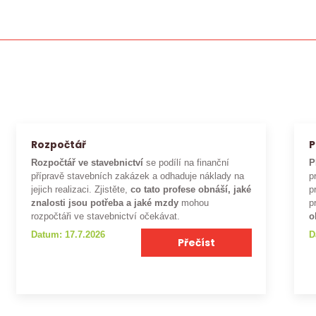
Rozpočtář
P
Rozpočtář ve stavebnictví
se podílí na finanční
P
přípravě stavebních zakázek a odhaduje náklady na
p
jejich realizaci. Zjistěte,
co tato profese obnáší, jaké
p
znalosti jsou potřeba a jaké mzdy
mohou
p
rozpočtáři ve stavebnictví očekávat.
o
Datum: 17.7.2026
D
Přečíst