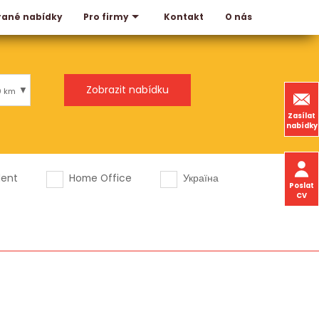
rané nabídky
Kontakt
O nás
Pro firmy
0 km
Zasílat
nabídky
dent
Home Office
Україна
Poslat
CV