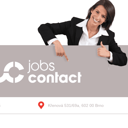
5
Křenová 531/69a, 602 00 Brno