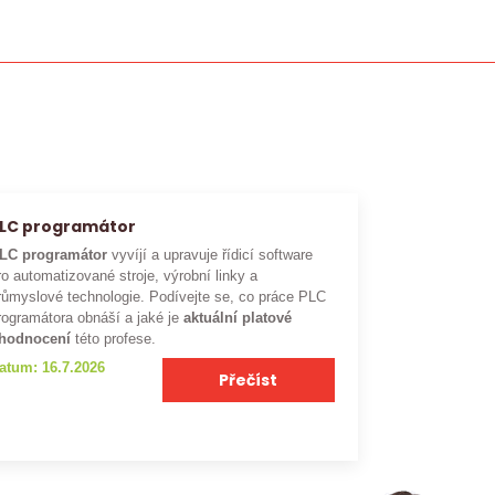
LC programátor
LC programátor
vyvíjí a upravuje řídicí software
ro automatizované stroje, výrobní linky a
růmyslové technologie. Podívejte se, co práce PLC
rogramátora obnáší a jaké je
aktuální platové
hodnocení
této profese.
atum: 16.7.2026
Přečíst