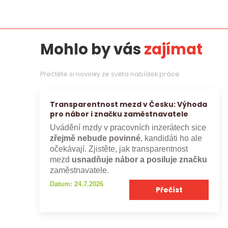
Mohlo by vás
zajímat
Přečtěte si novinky ze světa nabídek práce
Transparentnost mezd v Česku: Výhoda
pro nábor i značku zaměstnavatele
Uvádění mzdy v pracovních inzerátech sice
zřejmě nebude povinné
, kandidáti ho ale
očekávají. Zjistěte, jak transparentnost
mezd
usnadňuje nábor a posiluje značku
zaměstnavatele.
Datum: 24.7.2026
Přečíst