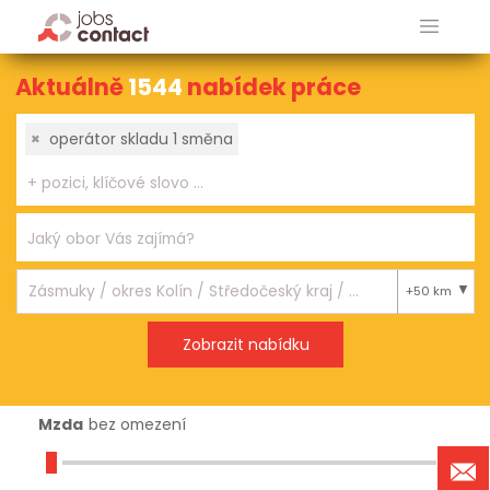
Aktuálně
1544
nabídek práce
×
operátor skladu 1 směna
+50 km
Mzda
bez omezení