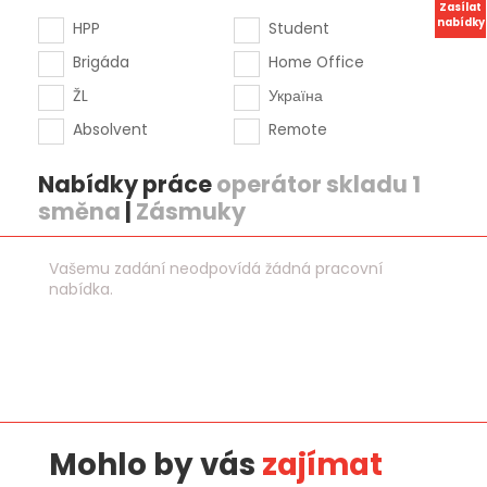
Zasílat
nabídky
HPP
Student
Brigáda
Home Office
ŽL
Україна
Absolvent
Remote
Nabídky práce
operátor skladu 1
směna
|
Zásmuky
Vašemu zadání neodpovídá žádná pracovní
nabídka.
Mohlo by vás
zajímat