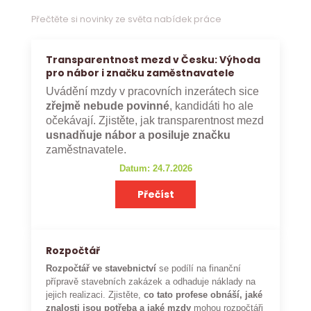
Přečtěte si novinky ze světa nabídek práce
Transparentnost mezd v Česku: Výhoda
pro nábor i značku zaměstnavatele
Uvádění mzdy v pracovních inzerátech sice
zřejmě nebude povinné
, kandidáti ho ale
očekávají. Zjistěte, jak transparentnost mezd
usnadňuje nábor a posiluje značku
zaměstnavatele.
Datum: 24.7.2026
Přečíst
Rozpočtář
Rozpočtář ve stavebnictví
se podílí na finanční
přípravě stavebních zakázek a odhaduje náklady na
jejich realizaci. Zjistěte,
co tato profese obnáší, jaké
znalosti jsou potřeba a jaké mzdy
mohou rozpočtáři