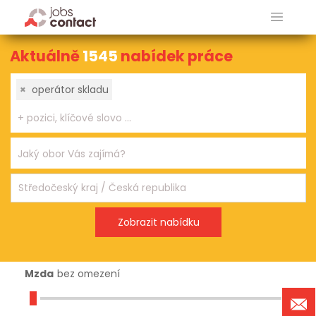
Aktuálně
1545
nabídek práce
×
operátor skladu
Mzda
bez omezení