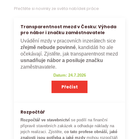
Přečtěte si novinky ze světa nabídek práce
Transparentnost mezd v Česku: Výhoda
pro nábor i značku zaměstnavatele
Uvádění mzdy v pracovních inzerátech sice
zřejmě nebude povinné
, kandidáti ho ale
očekávají. Zjistěte, jak transparentnost mezd
usnadňuje nábor a posiluje značku
zaměstnavatele.
Datum: 24.7.2026
Přečíst
Rozpočtář
Rozpočtář ve stavebnictví
se podílí na finanční
přípravě stavebních zakázek a odhaduje náklady na
jejich realizaci. Zjistěte,
co tato profese obnáší, jaké
znalosti jsou potřeba a jaké mzdy
mohou rozpočtáři