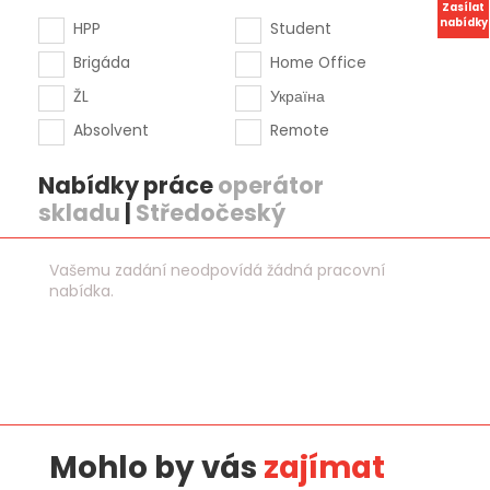
Zasílat
nabídky
HPP
Student
Brigáda
Home Office
ŽL
Україна
Absolvent
Remote
Nabídky práce
operátor
skladu
|
Středočeský
Vašemu zadání neodpovídá žádná pracovní
nabídka.
Mohlo by vás
zajímat