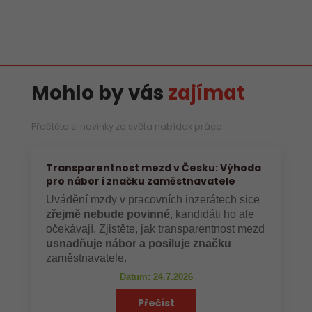
Mohlo by vás
zajímat
Přečtěte si novinky ze světa nabídek práce
Transparentnost mezd v Česku: Výhoda
pro nábor i značku zaměstnavatele
Uvádění mzdy v pracovních inzerátech sice
zřejmě nebude povinné
, kandidáti ho ale
očekávají. Zjistěte, jak transparentnost mezd
usnadňuje nábor a posiluje značku
zaměstnavatele.
Datum: 24.7.2026
Přečíst