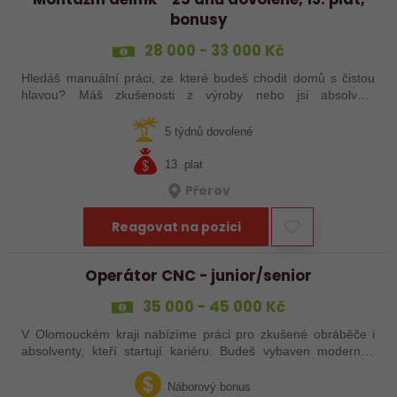
bonusy
28 000 - 33 000 Kč
Hledáš manuální práci, ze které budeš chodit domů s čistou
hlavou? Máš zkušenosti z výroby nebo jsi absolvent
strojírenského oboru? Tak neváhej a pošli mi životopis!
5 týdnů dovolené
13. plat
Přerov
Reagovat na pozici
Operátor CNC - junior/senior
35 000 - 45 000 Kč
V Olomouckém kraji nabízíme práci pro zkušené obráběče i
absolventy, kteří startují kariéru. Budeš vybaven moderním
pracovním místem a spoustou benefitů. Pokud se chceš
dozvědět více, neváhej…
Náborový bonus