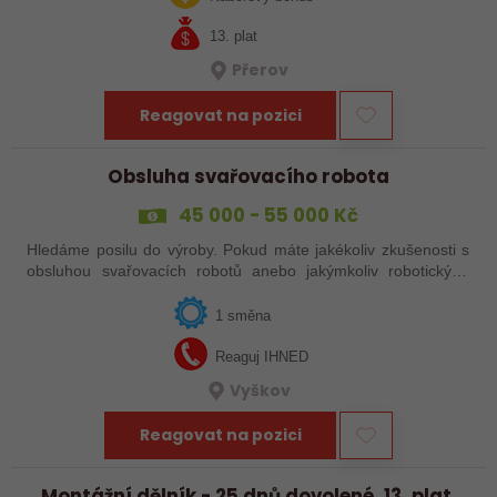
13. plat
Přerov
Reagovat na pozici
Obsluha svařovacího robota
45 000 - 55 000 Kč
Hledáme posilu do výroby. Pokud máte jakékoliv zkušenosti s
obsluhou svařovacích robotů anebo jakýmkoliv robotickým,
strojním anebo i ručním svařováním, tak se nám neváhejte
ozvat!
1 směna
Reaguj IHNED
Vyškov
Reagovat na pozici
Montážní dělník - 25 dnů dovolené, 13. plat,