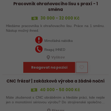
Pracovník ohraňovacího lisu s praxí - 1
směna
30 000 - 32 000 Kč
Hledáme pracovníka k ohraňovacího lisu. Práce na 1 směnu.
Nástup možný ihned.
Mimořádná nabídka
Reaguj IHNED
Vyškov
Reagovat na pozici
CNC frézař | zakázková výroba a žádné noční
40 000 - 50 000 Kč
Máte zkušenost s CNC obráběním a hledáte práci, kde nejde
jen o monotónní sériovou výrobu? Do strojírenské společnosti
hledáme zkušenějšího CNC obráběče, který se bude věnovat
Přerov