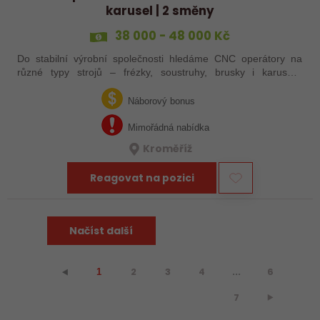
karusel | 2 směny
38 000 - 48 000 Kč
Do stabilní výrobní společnosti hledáme CNC operátory na
různé typy strojů – frézky, soustruhy, brusky i karusely.
Uplatnění u nás najdou zkušení obráběči i absolventi
technických oborů, kteří se…
Náborový bonus
Mimořádná nabídka
Kroměříž
Reagovat na pozici
Načíst další
2
3
4
...
6
⯇
1
7
⯈