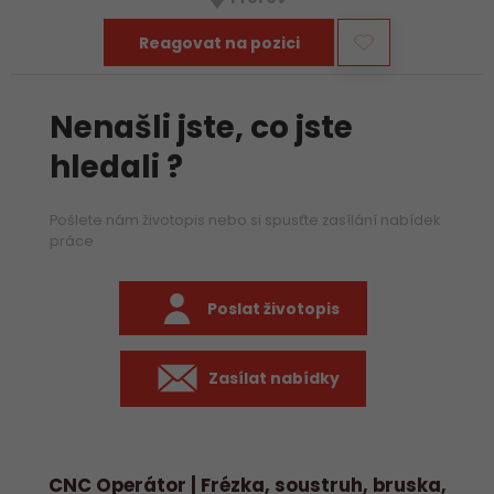
především práci na…
Reagovat na pozici
Nenašli jste, co jste
hledali ?
Pošlete nám životopis nebo si spusťte zasílání nabídek
práce
Poslat životopis
Zasílat nabídky
CNC Operátor | Frézka, soustruh, bruska,