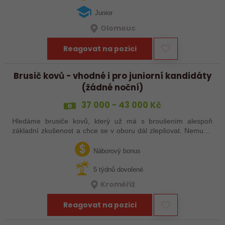
Junior
Olomouc
Reagovat na pozici
Brusič kovů - vhodné i pro juniorní kandidáty
(žádné noční)
37 000 - 43 000 Kč
Hledáme brusiče kovů, který už má s broušením alespoň
základní zkušenost a chce se v oboru dál zlepšovat. Nemusíš
být samostatný specialista s dlouholetou praxí. Důležité je,
abys už někdy pracoval…
Náborový bonus
5 týdnů dovolené
Kroměříž
Reagovat na pozici