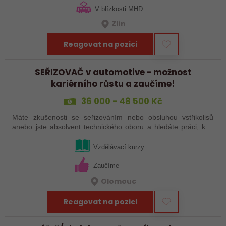
V blízkosti MHD
Zlín
Reagovat na pozici
SEŘIZOVAČ v automotive - možnost
kariérního růstu a zaučíme!
36 000 - 48 500 Kč
Máte zkušenosti se seřizováním nebo obsluhou vstřikolisů
anebo jste absolvent technického oboru a hledáte práci, kde
se budete moci dále rozvíjet? Baví Vás technika, hledání
řešení a práce přímo ve…
Vzdělávací kurzy
Zaučíme
Olomouc
Reagovat na pozici