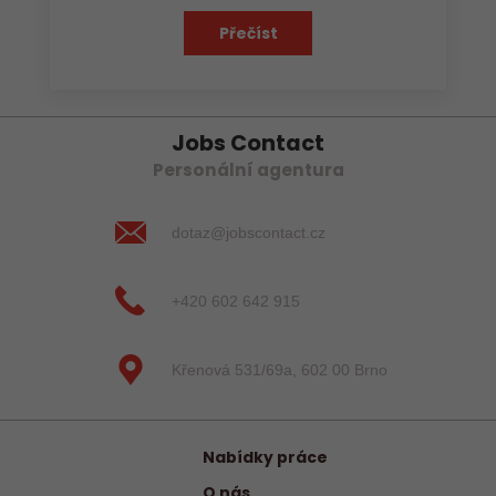
Přečíst
Jobs Contact
Personální agentura
dotaz@jobscontact.cz
+420 602 642 915
Křenová 531/69a, 602 00 Brno
Nabídky práce
O nás