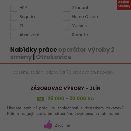
Zasílat
nabídky
HPP
Student
Brigáda
Home Office
ŽL
Україна
Absolvent
Remote
Nabídky práce
operátor výroby 2
směny
|
Otrokovice
Vašemu zadání odpovídá 70 pracovních nabídek:
ZÁSOBOVAČ VÝROBY – ZLÍN
26 000 - 30 000 Kč
Hledáte stabilní práci ve společnosti s dostatkem zakázek?
Potom reagujte zasláním stručného životopisu na tuto nabídku
práce!
Zaučíme