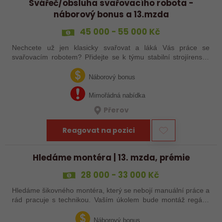
Svářeč/obsluha svařovacího robota -
náborový bonus a 13.mzda
45 000 - 55 000 Kč
Nechcete už jen klasicky svařovat a láká Vás práce se
svařovacím robotem? Přidejte se k týmu stabilní strojírenské
společnosti v Hranicích a využijte své zkušenosti se
svařováním v moderní výrobě.…
Náborový bonus
Mimořádná nabídka
Přerov
Reagovat na pozici
Hledáme montéra | 13. mzda, prémie
28 000 - 33 000 Kč
Hledáme šikovného montéra, který se nebojí manuální práce a
rád pracuje s technikou. Vaším úkolem bude montáž regálů,
dopravníků a autonomních vozíků (VZV) podle výkresů.
Nabízíme stabilní práci u…
Náborový bonus