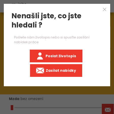
Nenašli jste, co jste
Aktuálně
1545
nabídek práce
hledali ?
×
operátor výroby 2 směny
Pošlete nám životopis nebo si spusťte zasílání
nabídek práce
Poslat životopis
+50 km
Zasílat nabídky
Mzda
bez omezení