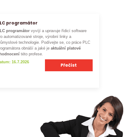
LC programátor
LC programátor
vyvíjí a upravuje řídicí software
ro automatizované stroje, výrobní linky a
růmyslové technologie. Podívejte se, co práce PLC
rogramátora obnáší a jaké je
aktuální platové
hodnocení
této profese.
atum: 16.7.2026
Přečíst