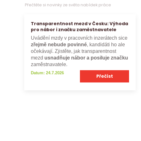
Přečtěte si novinky ze světa nabídek práce
Transparentnost mezd v Česku: Výhoda
pro nábor i značku zaměstnavatele
Uvádění mzdy v pracovních inzerátech sice
zřejmě nebude povinné
, kandidáti ho ale
očekávají. Zjistěte, jak transparentnost
mezd
usnadňuje nábor a posiluje značku
zaměstnavatele.
Datum: 24.7.2026
Přečíst