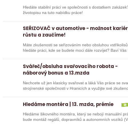
Hledáte stabilní práci ve společnosti s dostatkem zakáze
životopisu na tuto nabídku práce!
SEŘIZOVAČ v automotive - možnost karié
růstu a zaučíme!
Máte zkušenosti se seřizováním nebo obsluhou vstřikolisů
hledáte práci, kde se budete moci dále rozvíjet? Baví Vá
Svářeč/obsluha svařovacího robota -
náborový bonus a 13.mzda
Nechcete už jen klasicky svařovat a láká Vás práce se sva
strojírenské společnosti v Hranicích a využijte své zkuš
Hledáme montéra | 13. mzda, prémie
Hledáme šikovného montéra, který se nebojí manuální prá
bude montáž regálů, dopravníků a autonomních vozíků (VZ
u…