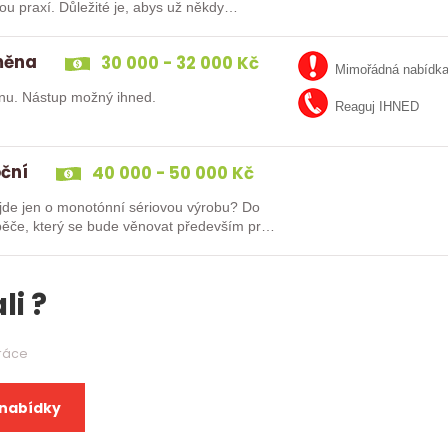
směna
30 000 - 32 000 Kč
Mimořádná nabídk
nu. Nástup možný ihned.
Reaguj IHNED
oční
40 000 - 50 000 Kč
e jen o monotónní sériovou výrobu? Do
ěče, který se bude věnovat především práci
li ?
práce
 nabídky