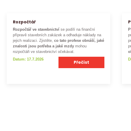
Rozpočtář
P
Rozpočtář ve stavebnictví
se podílí na finanční
P
přípravě stavebních zakázek a odhaduje náklady na
p
jejich realizaci. Zjistěte,
co tato profese obnáší, jaké
p
znalosti jsou potřeba a jaké mzdy
mohou
p
rozpočtáři ve stavebnictví očekávat.
o
Datum: 17.7.2026
D
Přečíst