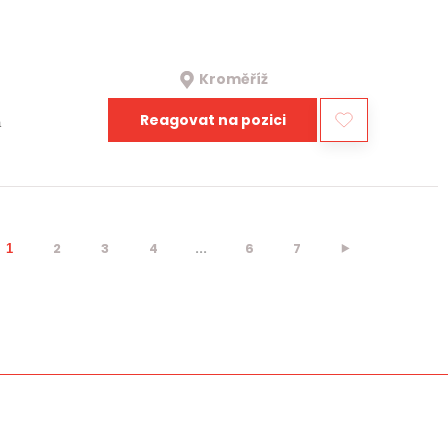
Kroměříž
Reagovat na pozici
a
2
3
4
...
6
7
⯈
1