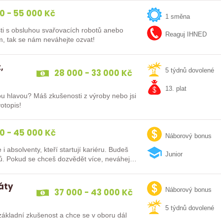
0 - 55 000 Kč
1 směna
ti s obsluhou svařovacích robotů anebo
Reaguj IHNED
m, tak se nám neváhejte ozvat!
,
28 000 - 33 000 Kč
5 týdnů dovolené
13. plat
ou hlavou? Máš zkušenosti z výroby nebo jsi
otopis!
0 - 45 000 Kč
Náborový bonus
lventy, kteří startují kariéru. Budeš
Junior
vybaven moderním pracovním místem a spoustou benefitů. Pokud se chceš dozvědět více, neváhej…
dáty
37 000 - 43 000 Kč
Náborový bonus
5 týdnů dovolené
ákladní zkušenost a chce se v oboru dál