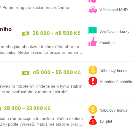
k? Potom reagujte zasláním stručného
V blízkosti MHD
rního
36 000 - 48 500 Kč
Vzdělávací kurzy
Zaučíme
 anebo jste absolvent technického oboru a
s technika, hledání řešení a práce přímo ve…
45 000 - 55 000 Kč
Náborový bonus
Mimořádná nabídk
řovacím robotem? Přidejte se k týmu stabilní
enosti se svařováním v moderní výrobě.…
28 000 - 33 000 Kč
Náborový bonus
ce a rád pracuje s technikou. Vaším úkolem
13. plat
V) podle výkresů. Nabízíme stabilní práci