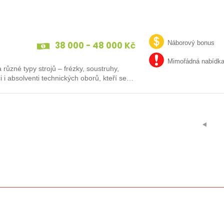
38 000 - 48 000 Kč
Náborový bonus
Mimořádná nabídk
různé typy strojů – frézky, soustruhy,
i i absolventi technických oborů, kteří se…
⯇