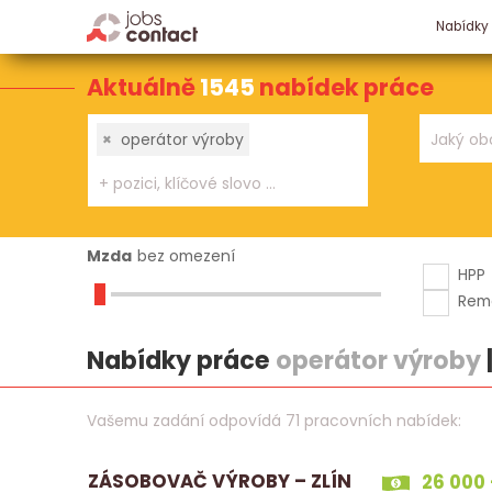
Nabídky
Aktuálně
1545
nabídek práce
×
operátor výroby
Mzda
bez omezení
HPP
Rem
Nabídky práce
operátor výroby
Vašemu zadání odpovídá 71 pracovních nabídek:
ZÁSOBOVAČ VÝROBY – ZLÍN
26 000 