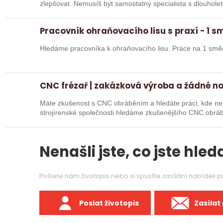
zlepšovat. Nemusíš být samostatný specialista s dlouholetou praxí. Důležité je, abys už někdy
pracoval…
Pracovník ohraňovacího lisu s praxí - 1 
Hledáme pracovníka k ohraňovacího lisu. Práce na 1 smě
CNC frézař | zakázková výroba a žádné n
Máte zkušenost s CNC obráběním a hledáte práci, kde nejd
strojírenské společnosti hledáme zkušenějšího CNC obráb
na…
Nenašli jste, co jste hleda
Pošlete nám životopis nebo si spusťte zasílání nabídek 
Poslat životopis
Zasílat