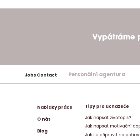
Personální agentura
Jobs Contact
Tipy pro uchazeče
Nabídky práce
Jak napsat životopis?
O nás
Jak napsat motivační dop
Blog
Jak se připravit na pohov