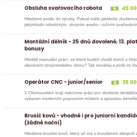
Obsluha svařovacího robota
45 00
Hledáme posilu do výroby. Pokud máte jakékoliv zkušenos
jakýmkoliv robotickým, strojním anebo i ručním svařování
Montážní dělník - 25 dnů dovolené, 13. plat
bonusy
Hledáš manuální práci, ze které budeš chodit domů s čist
absolvent strojírenského oboru? Tak neváhej a pošli mi živ
Operátor CNC - junior/senior
35 00
V Olomouckém kraji nabízíme práci pro zkušené obráběče i abso
Brusič kovů - vhodné i pro juniorní kandi
(žádné noční)
Hledáme brusiče kovů, který už má s broušením alespoň z