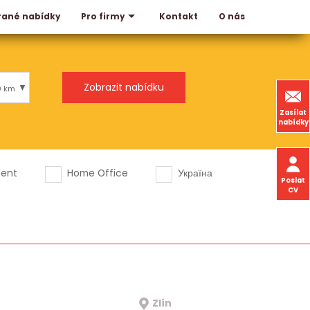
rané nabídky
Kontakt
O nás
Pro firmy
0 km
Zasílat
nabídky
dent
Home Office
Україна
Poslat
CV
Zlín