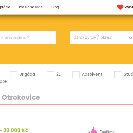
 práce
Pro uchazeče
Blog
Vyb
+5
Brigáda
ŽL
Absolvent
Stu
ote
|
Otrokovice
- 30 000 Kč
Zaučíme