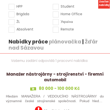
Zasílat
nabídky
HPP
Student
Brigáda
Home Office
ŽL
Україна
Absolvent
Remote
Nabídky práce
plánovačka
|
Žďár
nad Sázavou
Vašemu zadání odpovídá 1 pracovní nabídka:
Manažer nástrojárny - strojírenství - firemní
automobil
80 000 - 100 000 Kč
Hledám MANAŽERA / VEDOUCÍHO NÁSTROJÁRNY do
významné české strojírenské společnosti. Pokud hledáte
novou pracovní výzvu, máte technického i obchodního ducha,