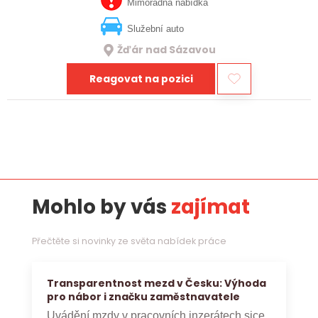
jste silný v komunikaci a máte zkušenosti…
Mimořádná nabídka
Služební auto
Žďár nad Sázavou
Reagovat na pozici
Mohlo by vás
zajímat
Přečtěte si novinky ze světa nabídek práce
Transparentnost mezd v Česku: Výhoda
pro nábor i značku zaměstnavatele
Uvádění mzdy v pracovních inzerátech sice