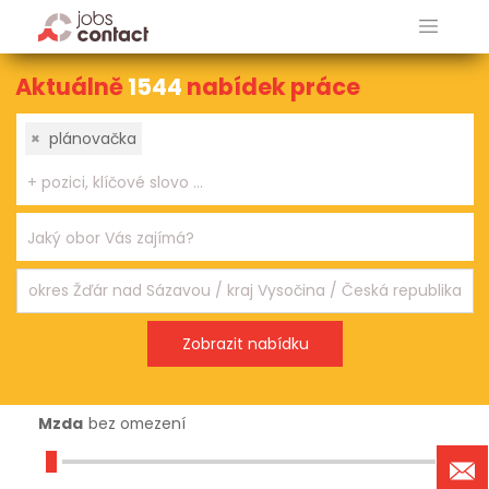
Aktuálně
1544
nabídek práce
×
plánovačka
Mzda
bez omezení