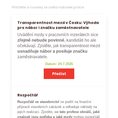
Přečtěte si novinky ze světa nabídek práce
Transparentnost mezd v Česku: Výhoda
pro nábor i značku zaměstnavatele
Uvádění mzdy v pracovních inzerátech sice
zřejmě nebude povinné
, kandidáti ho ale
očekávají. Zjistěte, jak transparentnost mezd
usnadňuje nábor a posiluje značku
zaměstnavatele.
Datum: 24.7.2026
Přečíst
Rozpočtář
Rozpočtář ve stavebnictví
se podílí na finanční
přípravě stavebních zakázek a odhaduje náklady na
jejich realizaci. Zjistěte,
co tato profese obnáší, jaké
znalosti jsou potřeba a jaké mzdy
mohou rozpočtáři