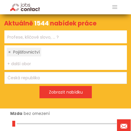
Aktuálně
1544
nabídek práce
×
Pojišťovnictví
Mzda
bez omezení