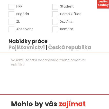
Zasílat
nabídky
HPP
Student
Brigáda
Home Office
ŽL
Україна
Absolvent
Remote
Nabídky práce
Pojišťovnictví
|
Česká republika
Vašemu zadání neodpovídá žádná pracovní
nabídka.
Mohlo by vás
zajímat