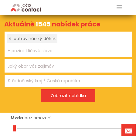
Aktuálně
1545
nabídek práce
×
potravinářský dělník
Mzda
bez omezení