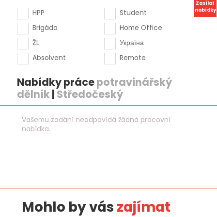
Zasílat
nabídky
HPP
Student
Brigáda
Home Office
ŽL
Україна
Absolvent
Remote
Nabídky práce
potravinářský
dělník
|
Středočeský
Vašemu zadání neodpovídá žádná pracovní
nabídka.
Mohlo by vás
zajímat