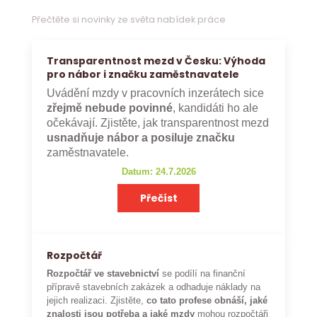
Přečtěte si novinky ze světa nabídek práce
Transparentnost mezd v Česku: Výhoda
pro nábor i značku zaměstnavatele
Uvádění mzdy v pracovních inzerátech sice
zřejmě nebude povinné
, kandidáti ho ale
očekávají. Zjistěte, jak transparentnost mezd
usnadňuje nábor a posiluje značku
zaměstnavatele.
Datum: 24.7.2026
Přečíst
Rozpočtář
Rozpočtář ve stavebnictví
se podílí na finanční
přípravě stavebních zakázek a odhaduje náklady na
jejich realizaci. Zjistěte,
co tato profese obnáší, jaké
znalosti jsou potřeba a jaké mzdy
mohou rozpočtáři