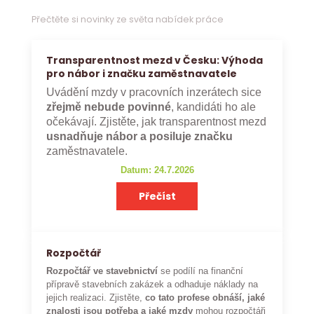
Přečtěte si novinky ze světa nabídek práce
Transparentnost mezd v Česku: Výhoda
pro nábor i značku zaměstnavatele
Uvádění mzdy v pracovních inzerátech sice
zřejmě nebude povinné
, kandidáti ho ale
očekávají. Zjistěte, jak transparentnost mezd
usnadňuje nábor a posiluje značku
zaměstnavatele.
Datum: 24.7.2026
Přečíst
Rozpočtář
Rozpočtář ve stavebnictví
se podílí na finanční
přípravě stavebních zakázek a odhaduje náklady na
jejich realizaci. Zjistěte,
co tato profese obnáší, jaké
znalosti jsou potřeba a jaké mzdy
mohou rozpočtáři