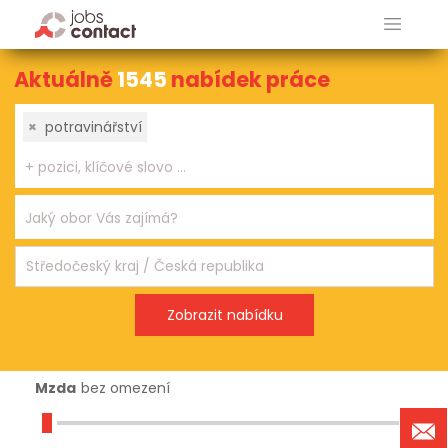
Aktuálně
1545
nabídek práce
×
potravinářství
Mzda
bez omezení