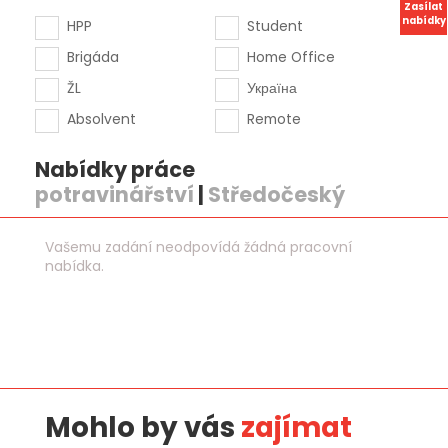
Zasílat
nabídky
HPP
Student
Brigáda
Home Office
ŽL
Україна
Absolvent
Remote
Nabídky práce
potravinářství
|
Středočeský
Vašemu zadání neodpovídá žádná pracovní
nabídka.
Mohlo by vás
zajímat