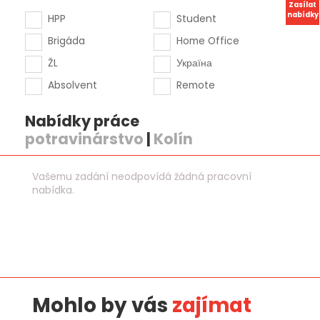
Zasílat
nabídky
HPP
Student
Brigáda
Home Office
ŽL
Україна
Absolvent
Remote
Nabídky práce
potravinárstvo
|
Kolín
Vašemu zadání neodpovídá žádná pracovní
nabídka.
Mohlo by vás
zajímat