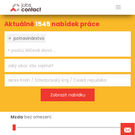
Aktuálně
1545
nabídek práce
×
potravinárstvo
Mzda
bez omezení