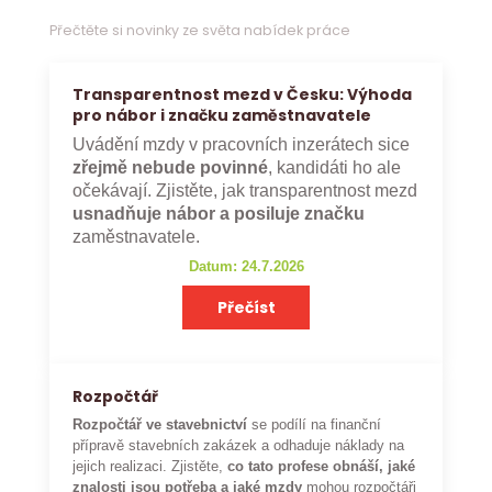
Přečtěte si novinky ze světa nabídek práce
Transparentnost mezd v Česku: Výhoda
pro nábor i značku zaměstnavatele
Uvádění mzdy v pracovních inzerátech sice
zřejmě nebude povinné
, kandidáti ho ale
očekávají. Zjistěte, jak transparentnost mezd
usnadňuje nábor a posiluje značku
zaměstnavatele.
Datum: 24.7.2026
Přečíst
Rozpočtář
Rozpočtář ve stavebnictví
se podílí na finanční
přípravě stavebních zakázek a odhaduje náklady na
jejich realizaci. Zjistěte,
co tato profese obnáší, jaké
znalosti jsou potřeba a jaké mzdy
mohou rozpočtáři