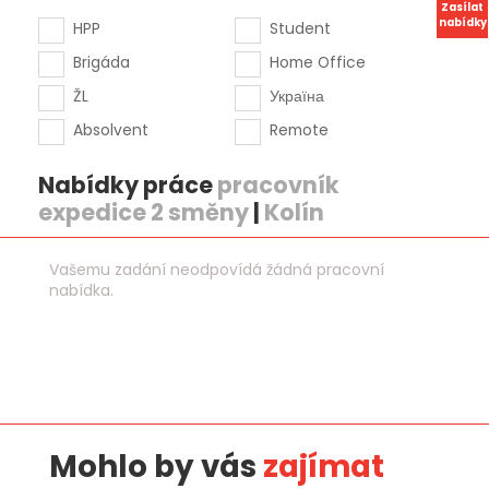
Zasílat
nabídky
HPP
Student
Brigáda
Home Office
ŽL
Україна
Absolvent
Remote
Nabídky práce
pracovník
expedice 2 směny
|
Kolín
Vašemu zadání neodpovídá žádná pracovní
nabídka.
Mohlo by vás
zajímat