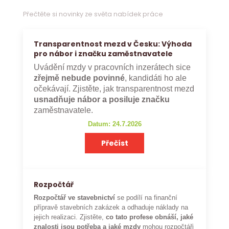
Přečtěte si novinky ze světa nabídek práce
Transparentnost mezd v Česku: Výhoda
pro nábor i značku zaměstnavatele
Uvádění mzdy v pracovních inzerátech sice
zřejmě nebude povinné
, kandidáti ho ale
očekávají. Zjistěte, jak transparentnost mezd
usnadňuje nábor a posiluje značku
zaměstnavatele.
Datum: 24.7.2026
Přečíst
Rozpočtář
Rozpočtář ve stavebnictví
se podílí na finanční
přípravě stavebních zakázek a odhaduje náklady na
jejich realizaci. Zjistěte,
co tato profese obnáší, jaké
znalosti jsou potřeba a jaké mzdy
mohou rozpočtáři