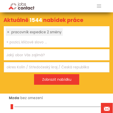
Aktuálně
1544
nabídek práce
×
pracovník expedice 2 směny
Mzda
bez omezení