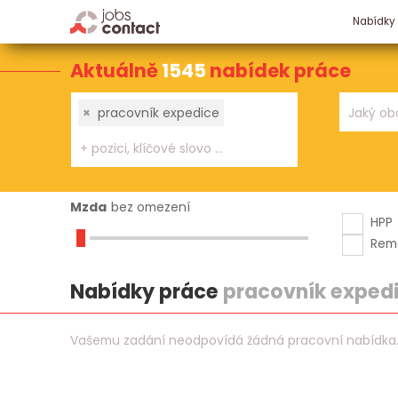
Nabídky
Aktuálně
1545
nabídek práce
×
pracovník expedice
Mzda
bez omezení
HPP
Rem
Nabídky práce
pracovník exped
Vašemu zadání neodpovídá žádná pracovní nabídka