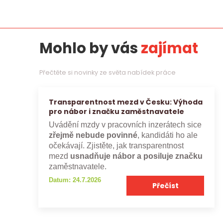
Mohlo by vás
zajímat
Přečtěte si novinky ze světa nabídek práce
Transparentnost mezd v Česku: Výhoda
pro nábor i značku zaměstnavatele
Uvádění mzdy v pracovních inzerátech sice
zřejmě nebude povinné
, kandidáti ho ale
očekávají. Zjistěte, jak transparentnost
mezd
usnadňuje nábor a posiluje značku
zaměstnavatele.
Datum: 24.7.2026
Přečíst