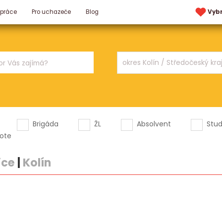
 práce
Pro uchazeče
Blog
Vyb
Brigáda
ŽL
Absolvent
Stu
ote
ice
|
Kolín
.