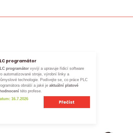
LC programátor
LC programátor
vyvíjí a upravuje řídicí software
ro automatizované stroje, výrobní linky a
růmyslové technologie. Podívejte se, co práce PLC
rogramátora obnáší a jaké je
aktuální platové
hodnocení
této profese.
atum: 16.7.2026
Přečíst