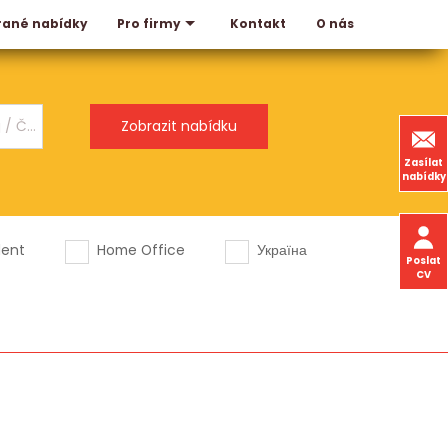
rané nabídky
Kontakt
O nás
Pro firmy
Zasílat
nabídky
dent
Home Office
Україна
Poslat
CV