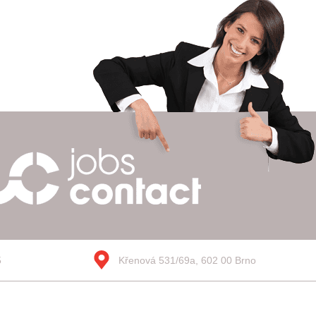
5
Křenová 531/69a, 602 00 Brno