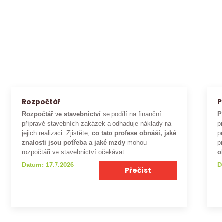
Rozpočtář
P
Rozpočtář ve stavebnictví
se podílí na finanční
P
přípravě stavebních zakázek a odhaduje náklady na
p
jejich realizaci. Zjistěte,
co tato profese obnáší, jaké
p
znalosti jsou potřeba a jaké mzdy
mohou
p
rozpočtáři ve stavebnictví očekávat.
o
Datum: 17.7.2026
D
Přečíst