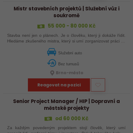
Mistr stavebních projektů | Služební vůz i
soukromě
55 000 - 80 000 Kč
Stavba není jen o plánech. Je o člověku, který ji dokáže řídit.
Hledáme zkušeného mistra, který si umí zorganizovat práci na
stavbě, koordinovat jednotlivé profese a dovést projekt do
úspěšného…
Služební auto
Bez turnusů
Brno-město
Reagovat na pozici
Senior Project Manager / HIP | Dopravní a
městské projekty
od 60 000 Kč
Za každým povedeným projektem stojí člověk, který umí