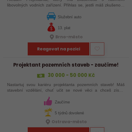
libovolných vodních zařízení. Přihlas se, jestli máš zkušenosti
na projektech tohoto směru a poradíš si s AutoCADem. Budeš
se podílet na různých…
Služební auto
13. plat
Brno-město
Reagovat na pozici
Projektant pozemních staveb - zaučíme!
30 000 - 50 000 Kč
Nastartuj svou kariéru projektanta pozemních staveb! Máš
stavební vzdělání, chuť učit se nové věci a chceš získat
zkušenosti v projektování? Pak hledáme právě tebe.
Nabídneme ti podporu zkušených…
Zaučíme
5 týdnů dovolené
Ostrava-město