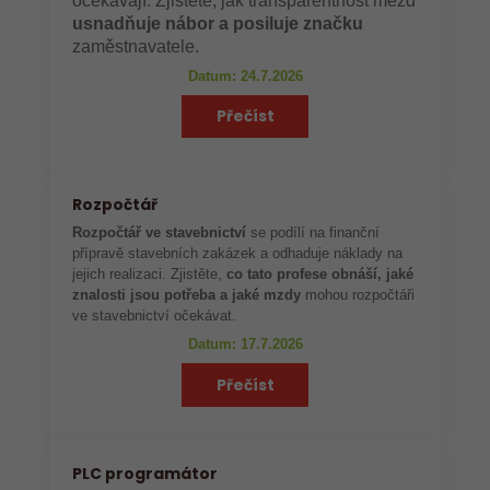
očekávají. Zjistěte, jak transparentnost mezd
usnadňuje nábor a posiluje značku
zaměstnavatele.
Datum: 24.7.2026
Přečíst
Rozpočtář
Rozpočtář ve stavebnictví
se podílí na finanční
přípravě stavebních zakázek a odhaduje náklady na
jejich realizaci. Zjistěte,
co tato profese obnáší, jaké
znalosti jsou potřeba a jaké mzdy
mohou rozpočtáři
ve stavebnictví očekávat.
Datum: 17.7.2026
Přečíst
PLC programátor