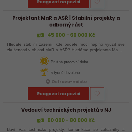
Reagovat na pozici
Projektant MaR a ASŘ | Stabilní projekty a
odborný růst
45 000 - 60 000 Kč
Hledáte stabilní zázemí, kde budete moci naplno využít své
zkušenosti v oblasti MaR a ASŘ? Hledáme projektanta MaR a
ASŘ, který se zapojí do projektování průmyslových technologií
a návrhu technických…
Pružná pracovní doba
5 týdnů dovolené
Ostrava-město
Reagovat na pozici
Vedoucí technických projektů s NJ
60 000 - 80 000 Kč
Baví Vás technické projekty, komunikace se zákazníky a