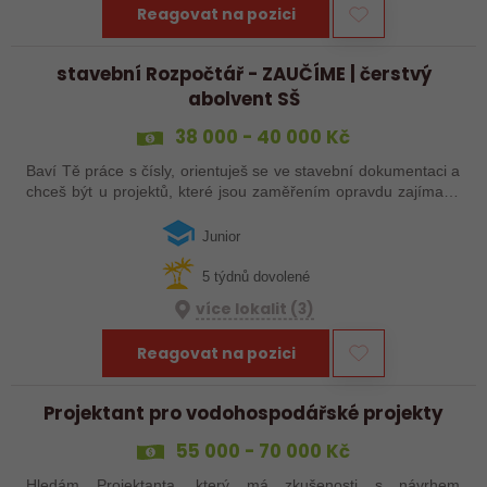
Reagovat na pozici
stavební Rozpočtář - ZAUČÍME | čerstvý
abolvent SŠ
38 000 - 40 000 Kč
Baví Tě práce s čísly, orientuješ se ve stavební dokumentaci a
chceš být u projektů, které jsou zaměřením opravdu zajímavé
a specifické? Přidej se k nám a podílej se na přípravě staveb,
které…
Junior
5 týdnů dovolené
více lokalit (3)
Reagovat na pozici
Projektant pro vodohospodářské projekty
55 000 - 70 000 Kč
Hledám Projektanta, který má zkušenosti s návrhem