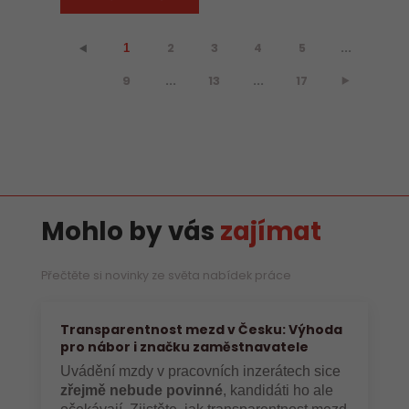
2
3
4
5
...
⯇
1
9
...
13
...
17
⯈
Mohlo by vás
zajímat
Přečtěte si novinky ze světa nabídek práce
Transparentnost mezd v Česku: Výhoda
pro nábor i značku zaměstnavatele
Uvádění mzdy v pracovních inzerátech sice
zřejmě nebude povinné
, kandidáti ho ale