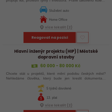
propojit lidi, profesní týmy i investora. Právě takového kolegu
hledáme. Pokud máte zkušenosti s řízením projektů
dopravních staveb nebo…
Služební auto
Home Office
více lokalit (2)
Reagovat na pozici
Hlavní inženýr projektu (HIP) | Městské
dopravní stavby
60 000 - 80 000 Kč
Chcete stát u projektů, které mění podobu českých měst?
Nehledáme člověka, který bude jen kreslit dokumentaci.
Hledáme zkušeného Hlavního inženýra projektu, který dokáže
koordinovat celý projekt od…
5 týdnů dovolené
13. plat
více lokalit (2)