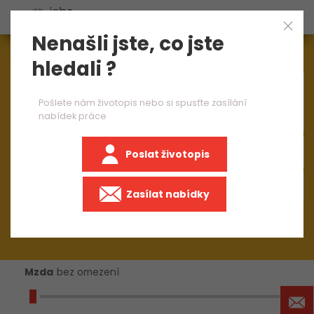
Nenašli jste, co jste
Aktuálně
1545
nabídek práce
hledali ?
×
přípravář dopravních staveb
Pošlete nám životopis nebo si spusťte zasílání
nabídek práce
Poslat životopis
Zasílat nabídky
Mzda
bez omezení