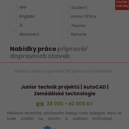
Zasílat
nabídky
HPP
Student
Brigáda
Home Office
ŽL
Україна
Absolvent
Remote
Nabídky práce
přípravář
dopravních staveb
Vašemu zadání odpovídá 183 pracovních nabídek:
Junior technik projektů | AutoCAD |
Zemědělské technologie
38 000 - 42 000 Kč
Hledáme technicky založeného kolegu nebo kolegyni, který se
bude podílet na návrhu a realizaci technologií do
zemědělských staveb. Pokud máte zkušenosti s technickými