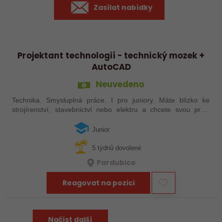
Zasílat nabídky
Projektant technologií - technický mozek +
AutoCAD
Neuvedeno
Technika. Smysluplná práce. I pro juniory. Máte blízko ke
strojírenství, stavebnictví nebo elektru a chcete svou práci
vidět v praxi – od prvního návrhu až po finální realizaci? Jsme
společnost,…
Junior
5 týdnů dovolené
Pardubice
Reagovat na pozici
Načíst další