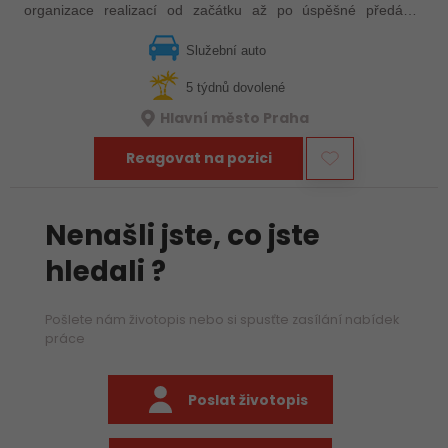
organizace realizací od začátku až po úspěšné předání?
Hledáme zkušeného kolegu, který převezme odpovědnost za
realizaci projektů v oblasti…
Služební auto
5 týdnů dovolené
Hlavní město Praha
Reagovat na pozici
Nenašli jste, co jste
hledali ?
Pošlete nám životopis nebo si spusťte zasílání nabídek
práce
Poslat životopis