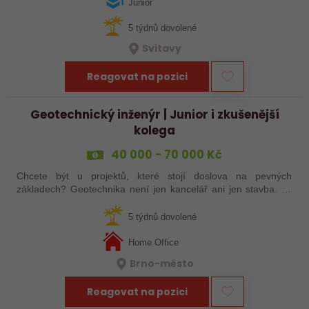
projekty, orientujete se ve…
Junior
5 týdnů dovolené
Svitavy
Reagovat na pozici
Geotechnický inženýr | Junior i zkušenější
kolega
40 000 - 70 000 Kč
Chcete být u projektů, které stojí doslova na pevných
základech? Geotechnika není jen kancelář ani jen stavba. Je
to kombinace technického přemýšlení, práce v terénu a
hledání řešení, která rozhodují…
5 týdnů dovolené
Home Office
Brno-město
Reagovat na pozici