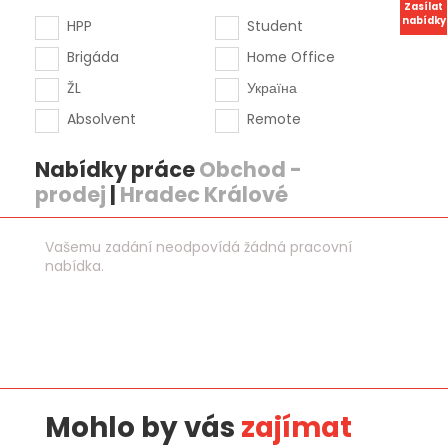
Zasílat
nabídky
HPP
Student
Brigáda
Home Office
ŽL
Україна
Absolvent
Remote
Nabídky práce
Obchod -
prodej
|
Hradec Králové
Vašemu zadání neodpovídá žádná pracovní
nabídka.
Mohlo by vás
zajímat