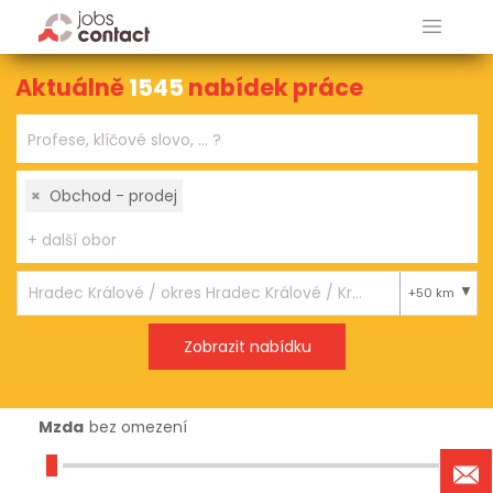
Aktuálně
1545
nabídek práce
×
Obchod - prodej
+50 km
Mzda
bez omezení