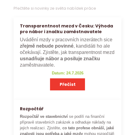
Přečtěte si novinky ze světa nabídek práce
Transparentnost mezd v Česku: Výhoda
pro nábor i značku zaměstnavatele
Uvádění mzdy v pracovních inzerátech sice
zřejmě nebude povinné
, kandidáti ho ale
očekávají. Zjistěte, jak transparentnost mezd
usnadňuje nábor a posiluje značku
zaměstnavatele.
Datum: 24.7.2026
Přečíst
Rozpočtář
Rozpočtář ve stavebnictví
se podílí na finanční
přípravě stavebních zakázek a odhaduje náklady na
jejich realizaci. Zjistěte,
co tato profese obnáší, jaké
znalosti jsou potřeba a jaké mzdy
mohou rozpočtáři