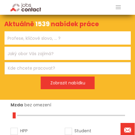
Aktuálně
1539
nabídek práce
Mzda
bez omezení
HPP
Student