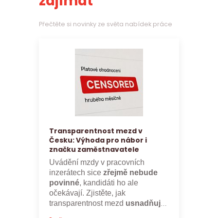
zajímat
Přečtěte si novinky ze světa nabídek práce
Transparentnost mezd v
Česku: Výhoda pro nábor i
značku zaměstnavatele
Uvádění mzdy v pracovních
inzerátech sice
zřejmě nebude
povinné
, kandidáti ho ale
očekávají. Zjistěte, jak
transparentnost mezd
usnadňuje
nábor a posiluje značku