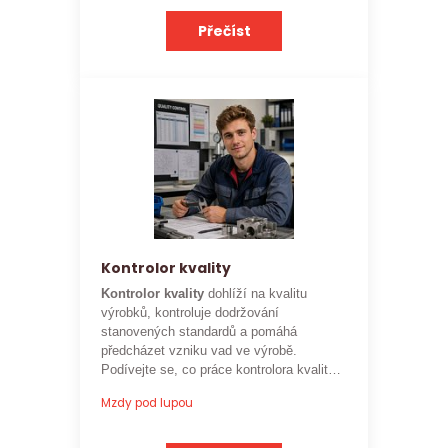
Přečíst
Kontrolor kvality
Kontrolor kvality
dohlíží na kvalitu
výrobků, kontroluje dodržování
stanovených standardů a pomáhá
předcházet vzniku vad ve výrobě.
Podívejte se, co práce kontrolora kvality
obnáší a jaké je
aktuální platové
Mzdy pod lupou
ohodnocení této profese
.