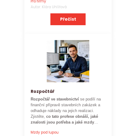
Pro firmy
zaměstnavatele.
Autor: Klára Uhlířová
Přečíst
Rozpočtář
Rozpočtář ve stavebnictví
se podílí na
finanční přípravě stavebních zakázek a
odhaduje náklady na jejich realizaci.
Zjistěte,
co tato profese obnáší, jaké
znalosti jsou potřeba a jaké mzdy
mohou rozpočtáři ve stavebnictví
Mzdy pod lupou
očekávat.