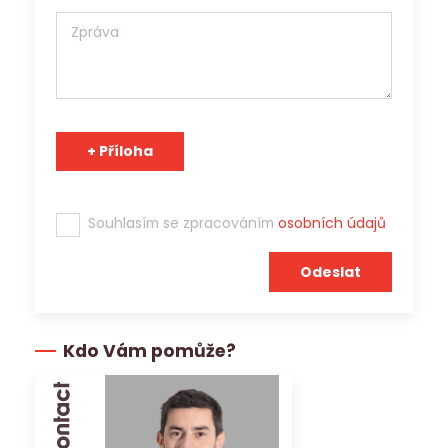
ochraně osobních údajů (EU) 2016/679, a to výhradně za
účelem prezentace potenciálním zaměstnavatelům a
zprostředkování zaměstnání. Jobs Contact je pracovní
agentura s platným povolením Generálního ředitelství
Úřadu práce ČR a osobní údaje může v souladu s účelem
poskytnout třetím stranám.
Tým Jobs Contact se těší na spolupráci s Vámi!
Souhlasím se zpracováním
osobních údajů
Kdo Vám pomůže?