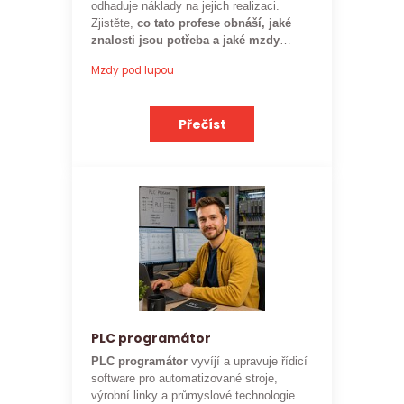
odhaduje náklady na jejich realizaci.
Zjistěte,
co tato profese obnáší, jaké
znalosti jsou potřeba a jaké mzdy
mohou rozpočtáři ve stavebnictví
Mzdy pod lupou
očekávat.
Přečíst
PLC programátor
PLC programátor
vyvíjí a upravuje řídicí
software pro automatizované stroje,
výrobní linky a průmyslové technologie.