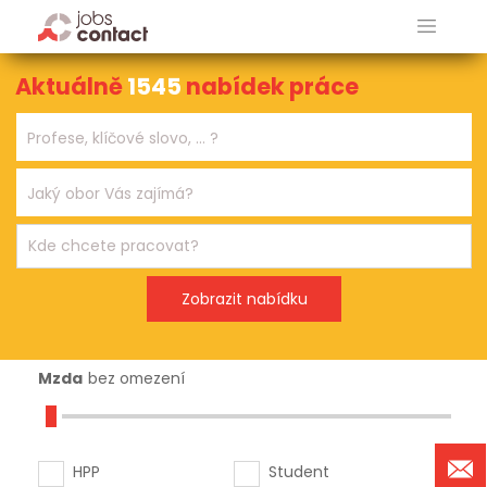
Aktuálně
1545
nabídek práce
Mzda
bez omezení
HPP
Student