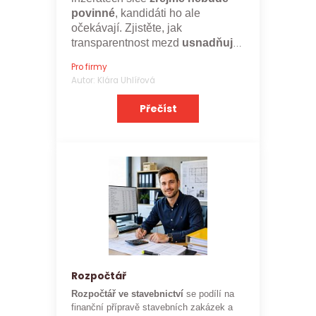
povinné
, kandidáti ho ale
očekávají. Zjistěte, jak
transparentnost mezd
usnadňuje
nábor a posiluje značku
Pro firmy
zaměstnavatele.
Autor: Klára Uhlířová
Přečíst
Rozpočtář
Rozpočtář ve stavebnictví
se podílí na
finanční přípravě stavebních zakázek a