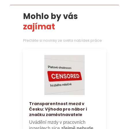
Mohlo by vás
zajímat
Přečtěte si novinky ze světa nabídek práce
Transparentnost mezd v
Česku: Výhoda pro nábor i
značku zaměstnavatele
Uvádění mzdy v pracovních
inzerátech sice
zřejmě nebude