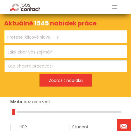
Aktuálně
1545
nabídek práce
Mzda
bez omezení
HPP
Student