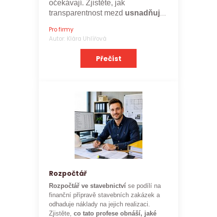
očekávají. Zjistěte, jak
transparentnost mezd
usnadňuje
nábor a posiluje značku
Pro firmy
zaměstnavatele.
Autor: Klára Uhlířová
Přečíst
Rozpočtář
Rozpočtář ve stavebnictví
se podílí na
finanční přípravě stavebních zakázek a
odhaduje náklady na jejich realizaci.
Zjistěte,
co tato profese obnáší, jaké