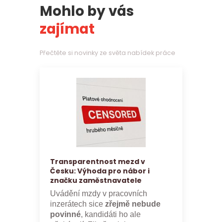
Mohlo by vás
zajímat
Přečtěte si novinky ze světa nabídek práce
Transparentnost mezd v
Česku: Výhoda pro nábor i
značku zaměstnavatele
Uvádění mzdy v pracovních
inzerátech sice
zřejmě nebude
povinné
, kandidáti ho ale