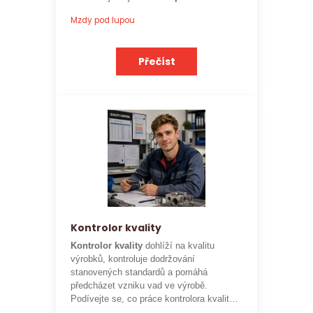
ohodnocení
této profese.
Mzdy pod lupou
Přečíst
Kontrolor kvality
Kontrolor kvality
dohlíží na kvalitu
výrobků, kontroluje dodržování
stanovených standardů a pomáhá
předcházet vzniku vad ve výrobě.
Podívejte se, co práce kontrolora kvality
obnáší a jaké je
aktuální platové