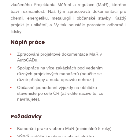
zkušeného Projektanta Měření a regulace (MaR), kterého
baví rozmanitost. Náš tým zpracovává dokumentaci pro
chemii, energetiku, metalurgii i občanské stavby. Každý
projekt je unikátní, a Vy tak neustále porostete odborně i
lidsky.
Náplň práce
Zpracování projektové dokumentace MaR v
AutoCADu.
Spolupráce na více zakázkách pod vedením
různých projektových manažerů (naučíte se
různé přístupy a nuda opravdu nehrozí).
Občasné jednodenní výjezdy na obhlídku
staveniště po celé ČR (ať vidíte naživo to, co
navrhujete).
Požadavky
Komerční praxe v oboru MaR (minimálně 5 roky).
SŠ/VŠ vzdělání v oboru a platná elektro