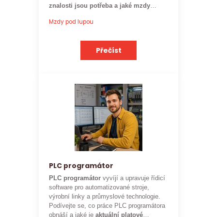
znalosti jsou potřeba a jaké mzdy
mohou rozpočtáři ve stavebnictví
Mzdy pod lupou
očekávat.
Přečíst
PLC programátor
PLC programátor
vyvíjí a upravuje řídicí
software pro automatizované stroje,
výrobní linky a průmyslové technologie.
Podívejte se, co práce PLC programátora
obnáší a jaké je
aktuální platové