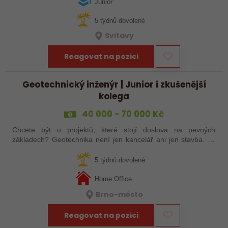
projekty, orientujete se ve…
Junior
5 týdnů dovolené
Svitavy
Reagovat na pozici
Geotechnický inženýr | Junior i zkušenější
kolega
40 000 - 70 000 Kč
Chcete být u projektů, které stojí doslova na pevných
základech? Geotechnika není jen kancelář ani jen stavba. Je
to kombinace technického přemýšlení, práce v terénu a
hledání řešení, která rozhodují…
5 týdnů dovolené
Home Office
Brno-město
Reagovat na pozici