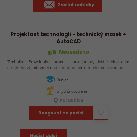
Zasílat nabídky
Projektant technologií - technický mozek +
AutoCAD
Neuvedeno
Technika. Smysluplná práce. I pro juniory. Máte blízko ke
strojírenství, stavebnictví nebo elektru a chcete svou práci
vidět v praxi – od prvního návrhu až po finální realizaci? Jsme
společnost,…
Junior
5 týdnů dovolené
Pardubice
Reagovat na pozici
Načíst další