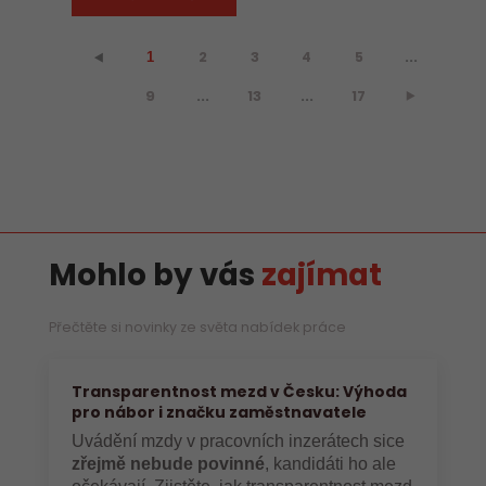
2
3
4
5
...
⯇
1
9
...
13
...
17
⯈
Mohlo by vás
zajímat
Přečtěte si novinky ze světa nabídek práce
Transparentnost mezd v Česku: Výhoda
pro nábor i značku zaměstnavatele
Uvádění mzdy v pracovních inzerátech sice
zřejmě nebude povinné
, kandidáti ho ale