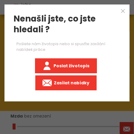
Nenašli jste, co jste
Aktuálně
1545
nabídek práce
hledali ?
×
projektant ocelových konstrukci
Pošlete nám životopis nebo si spusťte zasílání
nabídek práce
Poslat životopis
Zasílat nabídky
Mzda
bez omezení