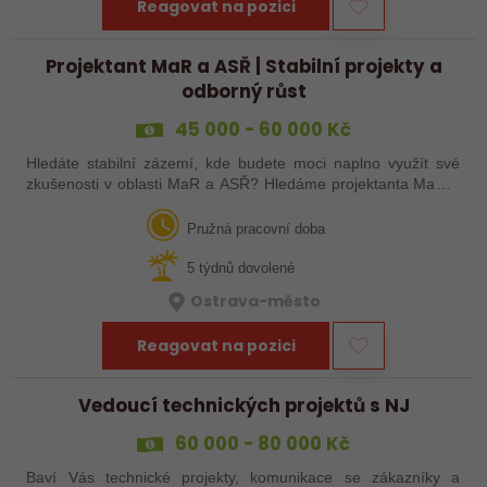
Reagovat na pozici
Projektant MaR a ASŘ | Stabilní projekty a
odborný růst
45 000 - 60 000 Kč
Hledáte stabilní zázemí, kde budete moci naplno využít své
zkušenosti v oblasti MaR a ASŘ? Hledáme projektanta MaR a
ASŘ, který se zapojí do projektování průmyslových technologií
a návrhu technických…
Pružná pracovní doba
5 týdnů dovolené
Ostrava-město
Reagovat na pozici
Vedoucí technických projektů s NJ
60 000 - 80 000 Kč
Baví Vás technické projekty, komunikace se zákazníky a