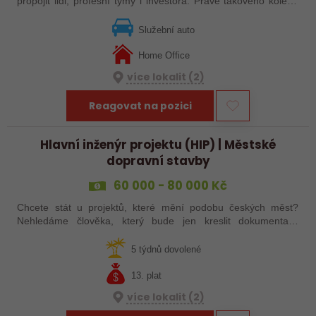
propojit lidi, profesní týmy i investora. Právě takového kolegu
hledáme. Pokud máte zkušenosti s řízením projektů
dopravních staveb nebo…
Služební auto
Home Office
více lokalit (2)
Reagovat na pozici
Hlavní inženýr projektu (HIP) | Městské
dopravní stavby
60 000 - 80 000 Kč
Chcete stát u projektů, které mění podobu českých měst?
Nehledáme člověka, který bude jen kreslit dokumentaci.
Hledáme zkušeného Hlavního inženýra projektu, který dokáže
koordinovat celý projekt od…
5 týdnů dovolené
13. plat
více lokalit (2)