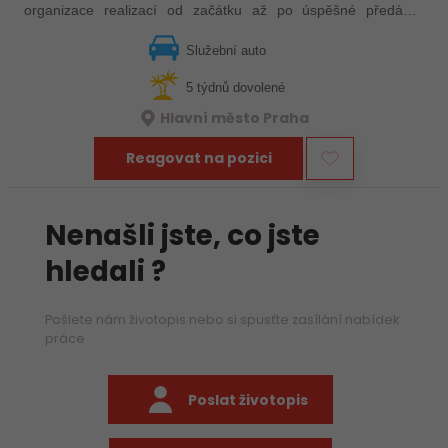
organizace realizací od začátku až po úspěšné předání?
Hledáme zkušeného kolegu, který převezme odpovědnost za
realizaci projektů v oblasti…
Služební auto
5 týdnů dovolené
Hlavní město Praha
Reagovat na pozici
Nenašli jste, co jste
hledali ?
Pošlete nám životopis nebo si spusťte zasílání nabídek
práce
Poslat životopis