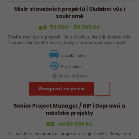
Mistr stavebních projektů | Služební vůz i
soukromě
55 000 - 80 000 Kč
Stavba není jen o plánech. Je o člověku, který ji dokáže řídit.
Hledáme zkušeného mistra, který si umí zorganizovat práci na
stavbě, koordinovat jednotlivé profese a dovést projekt do
úspěšného…
Služební auto
Bez turnusů
Brno-město
Reagovat na pozici
Senior Project Manager / HIP | Dopravní a
městské projekty
od 60 000 Kč
Za každým povedeným projektem stojí člověk, který umí