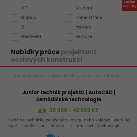
Zasílat
nabídky
HPP
Student
Brigáda
Home Office
ŽL
Україна
Absolvent
Remote
Nabídky práce
projektant
ocelových konstrukci
Vašemu zadání odpovídá 183 pracovních nabídek:
Junior technik projektů | AutoCAD |
Zemědělské technologie
38 000 - 42 000 Kč
Hledáme technicky založeného kolegu nebo kolegyni, který se
bude podílet na návrhu a realizaci technologií do
zemědělských staveb. Pokud máte zkušenosti s technickými