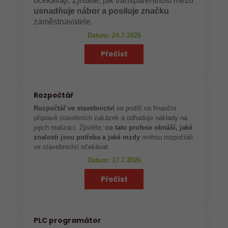
očekávají. Zjistěte, jak transparentnost mezd
usnadňuje nábor a posiluje značku
zaměstnavatele.
Datum: 24.7.2026
Přečíst
Rozpočtář
Rozpočtář ve stavebnictví
se podílí na finanční
přípravě stavebních zakázek a odhaduje náklady na
jejich realizaci. Zjistěte,
co tato profese obnáší, jaké
znalosti jsou potřeba a jaké mzdy
mohou rozpočtáři
ve stavebnictví očekávat.
Datum: 17.7.2026
Přečíst
PLC programátor