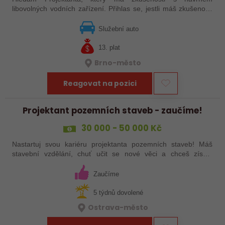
libovolných vodních zařízení. Přihlas se, jestli máš zkušenosti
na projektech tohoto směru a poradíš si s AutoCADem. Budeš
se podílet na různých…
Služební auto
13. plat
Brno-město
Reagovat na pozici
Projektant pozemních staveb - zaučíme!
30 000 - 50 000 Kč
Nastartuj svou kariéru projektanta pozemních staveb! Máš
stavební vzdělání, chuť učit se nové věci a chceš získat
zkušenosti v projektování? Pak hledáme právě tebe.
Nabídneme ti podporu zkušených…
Zaučíme
5 týdnů dovolené
Ostrava-město