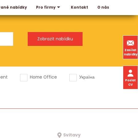
rané nabídky
Kontakt
O nás
Pro firmy
Zasílat
nabídky
dent
Home Office
Україна
Poslat
CV
Svitavy