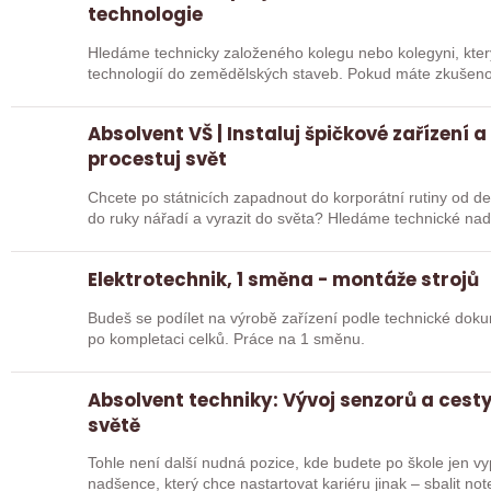
technologie
Hledáme technicky založeného kolegu nebo kolegyni, který
technologií do zemědělských staveb. Pokud máte zkušenost
ve…
Absolvent VŠ | Instaluj špičkové zařízení a
procestuj svět
Chcete po státnicích zapadnout do korporátní rutiny od deví
do ruky nářadí a vyrazit do světa? Hledáme technické nad
Elektrotechnik, 1 směna - montáže strojů
Budeš se podílet na výrobě zařízení podle technické doku
po kompletaci celků. Práce na 1 směnu.
Absolvent techniky: Vývoj senzorů a cest
světě
Tohle není další nudná pozice, kde budete po škole jen v
nadšence, který chce nastartovat kariéru jinak – sbalit no