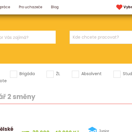
 práce
Pro uchazeče
Blog
Vyb
Brigáda
ŽL
Absolvent
Stu
ote
kář 2 směny
dělské
Junior