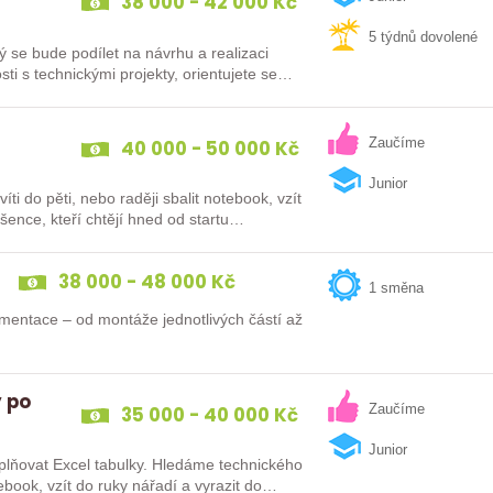
38 000 - 42 000 Kč
5 týdnů dovolené
 se bude podílet na návrhu a realizaci
i s technickými projekty, orientujete se
40 000 - 50 000 Kč
Zaučíme
Junior
ti do pěti, nebo raději sbalit notebook, vzít
šence, kteří chtějí hned od startu…
38 000 - 48 000 Kč
1 směna
mentace – od montáže jednotlivých částí až
y po
35 000 - 40 000 Kč
Zaučíme
Junior
yplňovat Excel tabulky. Hledáme technického
tebook, vzít do ruky nářadí a vyrazit do…