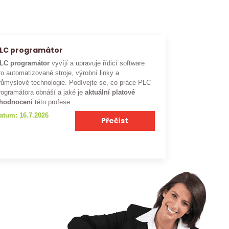
LC programátor
LC programátor
vyvíjí a upravuje řídicí software
ro automatizované stroje, výrobní linky a
růmyslové technologie. Podívejte se, co práce PLC
rogramátora obnáší a jaké je
aktuální platové
hodnocení
této profese.
atum: 16.7.2026
Přečíst