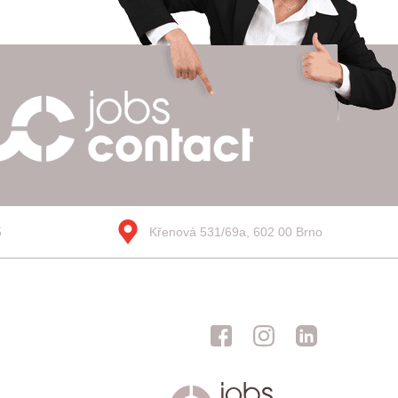
5
Křenová 531/69a, 602 00 Brno