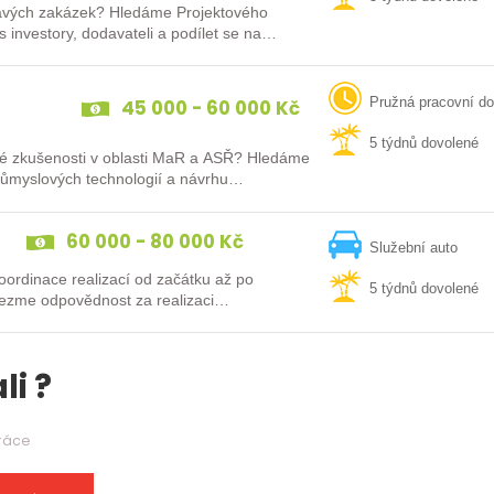
Hledáme Projektového
 investory, dodavateli a podílet se na
45 000 - 60 000 Kč
Pružná pracovní d
5 týdnů dovolené
své zkušenosti v oblasti MaR a ASŘ? Hledáme
růmyslových technologií a návrhu
60 000 - 80 000 Kč
Služební auto
oordinace realizací od začátku až po
5 týdnů dovolené
li ?
práce