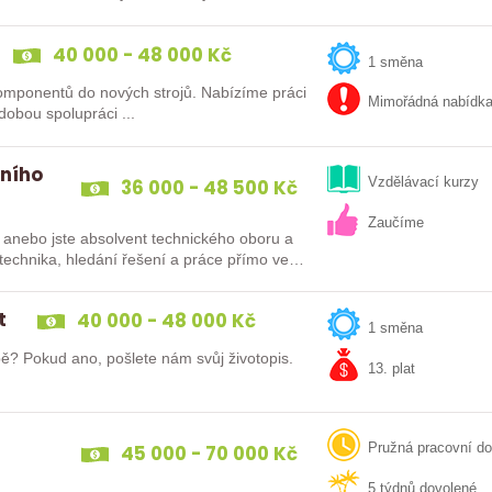
40 000 - 48 000 Kč
1 směna
omponentů do nových strojů. Nabízíme práci
Mimořádná nabídk
na 1 směnu, fajn partu lidí, parkoviště před firmou, dlouhodobou spolupráci ...
rního
36 000 - 48 500 Kč
Vzdělávací kurzy
Zaučíme
 anebo jste absolvent technického oboru a
s technika, hledání řešení a práce přímo ve…
t
40 000 - 48 000 Kč
1 směna
bě? Pokud ano, pošlete nám svůj životopis.
13. plat
45 000 - 70 000 Kč
Pružná pracovní d
5 týdnů dovolené