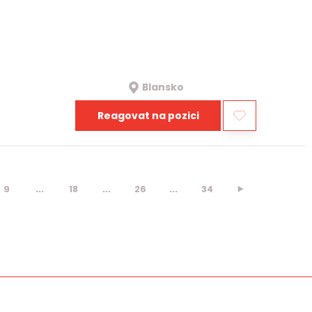
Blansko
Reagovat na pozici
9
...
18
...
26
...
34
⯈