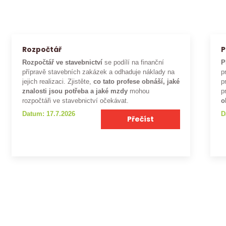
Rozpočtář
P
Rozpočtář ve stavebnictví
se podílí na finanční
P
přípravě stavebních zakázek a odhaduje náklady na
p
jejich realizaci. Zjistěte,
co tato profese obnáší, jaké
p
znalosti jsou potřeba a jaké mzdy
mohou
p
rozpočtáři ve stavebnictví očekávat.
o
Datum: 17.7.2026
D
Přečíst