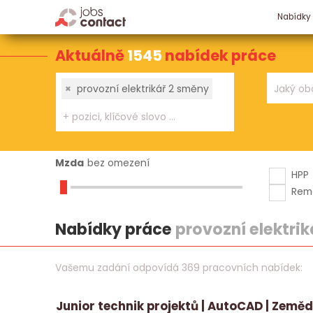
Nabídky
Aktuálně
1545
nabídek práce
×
provozní elektrikář 2 směny
Mzda
bez omezení
HPP
Rem
Nabídky práce
provozní elektri
Vašemu zadání odpovídá 369 pracovních nabídek:
Junior technik projektů | AutoCAD | Země