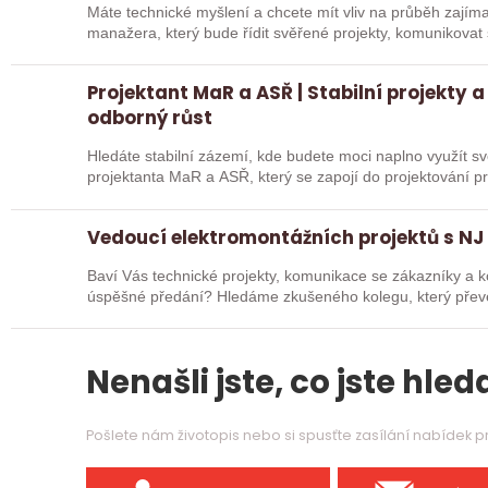
Máte technické myšlení a chcete mít vliv na průběh zajímavých zakázek? 
manažera, který bude řídit svěřené projekty, komunikovat s
jejich…
Projektant MaR a ASŘ | Stabilní projekty a
odborný růst
Hledáte stabilní zázemí, kde budete moci naplno využít 
projektanta MaR a ASŘ, který se zapojí do projektování p
technických…
Vedoucí elektromontážních projektů s NJ
Baví Vás technické projekty, komunikace se zákazníky a k
úspěšné předání? Hledáme zkušeného kolegu, který převezme odpovědnost za realizaci
elektromontážních…
Nenašli jste, co jste hleda
Pošlete nám životopis nebo si spusťte zasílání nabídek 