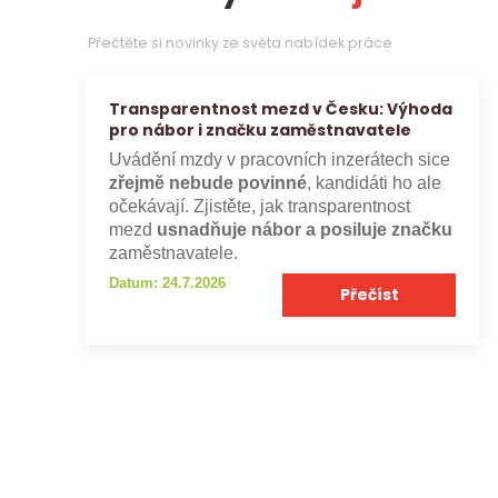
Přečtěte si novinky ze světa nabídek práce
Transparentnost mezd v Česku: Výhoda
pro nábor i značku zaměstnavatele
Uvádění mzdy v pracovních inzerátech sice
zřejmě nebude povinné
, kandidáti ho ale
očekávají. Zjistěte, jak transparentnost
mezd
usnadňuje nábor a posiluje značku
zaměstnavatele.
Datum: 24.7.2026
Přečíst