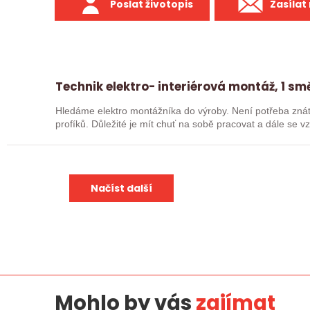
Poslat životopis
Zasílat
Technik elektro- interiérová montáž, 1 s
Hledáme elektro montážníka do výroby. Není potřeba znát všechno, neboť dostanete školení od
profíků. Důležité je mít chuť na sobě pracovat a dále se 
Načíst další
Mohlo by vás
zajímat