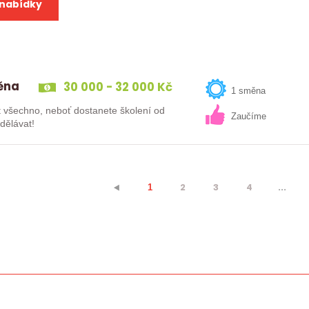
 nabídky
měna
30 000 - 32 000 Kč
1 směna
Zaučíme
vzdělávat!
2
3
4
...
⯇
1