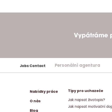
Personální agentura
Jobs Contact
Tipy pro uchazeče
Nabídky práce
Jak napsat životopis?
O nás
Jak napsat motivační dop
Blog