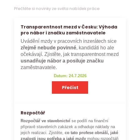
Přečtěte si novinky ze světa nabídek práce
Transparentnost mezd v Česku: Výhoda
pro nábor i značku zaměstnavatele
Uvádění mzdy v pracovních inzerátech sice
zřejmě nebude povinné
, kandidáti ho ale
očekávají. Zjistěte, jak transparentnost mezd
usnadňuje nábor a posiluje značku
zaměstnavatele.
Datum: 24.7.2026
Přečíst
Rozpočtář
Rozpočtář ve stavebnictví
se podílí na finanční
přípravě stavebních zakázek a odhaduje náklady na
jejich realizaci. Zjistěte,
co tato profese obnáší, jaké
znalosti jsou potřeba a jaké mzdy
mohou rozpočtáři