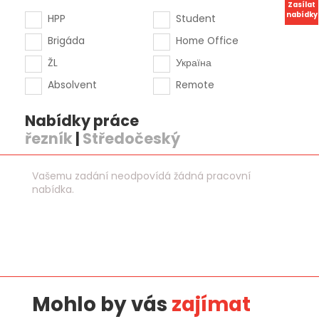
Zasílat
nabídky
HPP
Student
Brigáda
Home Office
ŽL
Україна
Absolvent
Remote
Nabídky práce
řezník
|
Středočeský
Vašemu zadání neodpovídá žádná pracovní
nabídka.
Mohlo by vás
zajímat