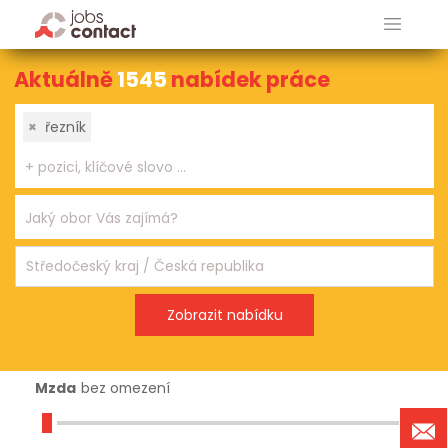
Aktuálně
1545
nabídek práce
×
řezník
Mzda
bez omezení