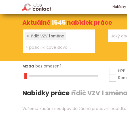
Nabídky
Aktuálně
1545
nabídek práce
×
řidič VZV 1 směna
Mzda
bez omezení
HPP
Rem
Nabídky práce
řidič VZV 1 směn
Vašemu zadání neodpovídá žádná pracovní nabídka