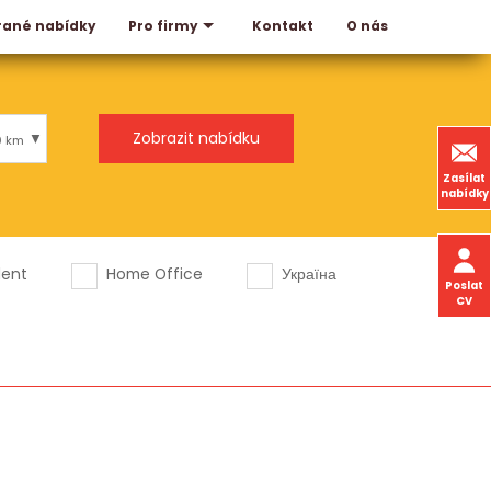
rané nabídky
Kontakt
O nás
Pro firmy
0 km
Zasílat
nabídky
dent
Home Office
Україна
Poslat
CV