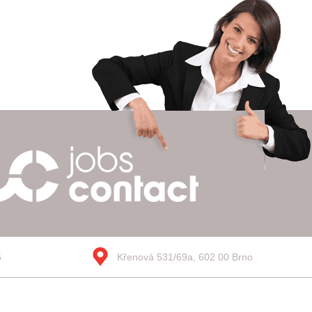
5
Křenová 531/69a, 602 00 Brno