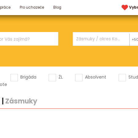
 práce
Pro uchazeče
Blog
Vyb
+5
Brigáda
ŽL
Absolvent
Stu
ote
a
|
Zásmuky
.