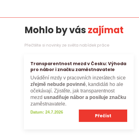
Mohlo by vás
zajímat
Přečtěte si novinky ze světa nabídek práce
Transparentnost mezd v Česku: Výhoda
pro nábor i značku zaměstnavatele
Uvádění mzdy v pracovních inzerátech sice
zřejmě nebude povinné
, kandidáti ho ale
očekávají. Zjistěte, jak transparentnost
mezd
usnadňuje nábor a posiluje značku
zaměstnavatele.
Datum: 24.7.2026
Přečíst