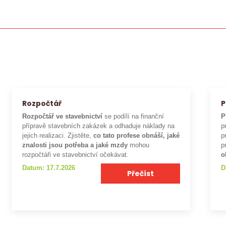
Rozpočtář
P
Rozpočtář ve stavebnictví
se podílí na finanční
P
přípravě stavebních zakázek a odhaduje náklady na
p
jejich realizaci. Zjistěte,
co tato profese obnáší, jaké
p
znalosti jsou potřeba a jaké mzdy
mohou
p
rozpočtáři ve stavebnictví očekávat.
o
Datum: 17.7.2026
D
Přečíst