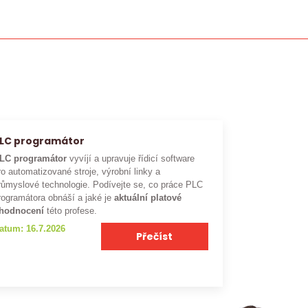
LC programátor
LC programátor
vyvíjí a upravuje řídicí software
ro automatizované stroje, výrobní linky a
růmyslové technologie. Podívejte se, co práce PLC
rogramátora obnáší a jaké je
aktuální platové
hodnocení
této profese.
atum: 16.7.2026
Přečíst