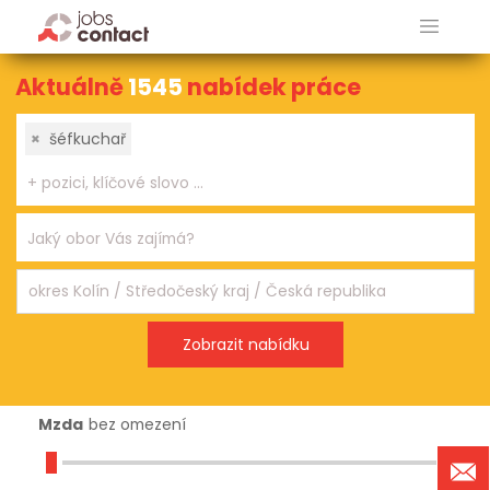
Aktuálně
1545
nabídek práce
×
šéfkuchař
Mzda
bez omezení