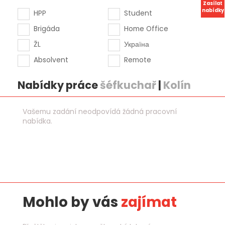
Zasílat
nabídky
HPP
Student
Brigáda
Home Office
ŽL
Україна
Absolvent
Remote
Nabídky práce
šéfkuchař
|
Kolín
Vašemu zadání neodpovídá žádná pracovní
nabídka.
Mohlo by vás
zajímat