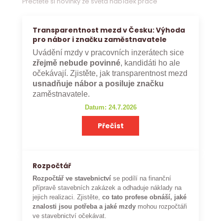
Přečtěte si novinky ze světa nabídek práce
Transparentnost mezd v Česku: Výhoda
pro nábor i značku zaměstnavatele
Uvádění mzdy v pracovních inzerátech sice
zřejmě nebude povinné
, kandidáti ho ale
očekávají. Zjistěte, jak transparentnost mezd
usnadňuje nábor a posiluje značku
zaměstnavatele.
Datum: 24.7.2026
Přečíst
Rozpočtář
Rozpočtář ve stavebnictví
se podílí na finanční
přípravě stavebních zakázek a odhaduje náklady na
jejich realizaci. Zjistěte,
co tato profese obnáší, jaké
znalosti jsou potřeba a jaké mzdy
mohou rozpočtáři
ve stavebnictví očekávat.