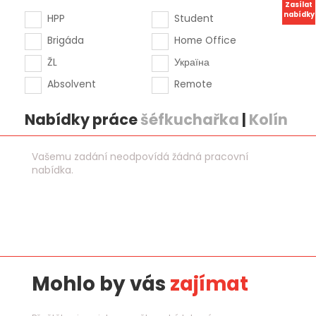
Zasílat
nabídky
HPP
Student
Brigáda
Home Office
ŽL
Україна
Absolvent
Remote
Nabídky práce
šéfkuchařka
|
Kolín
Vašemu zadání neodpovídá žádná pracovní
nabídka.
Mohlo by vás
zajímat