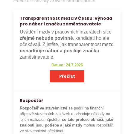
Přečtěte si novinky ze světa nabídek práce
Transparentnost mezd v Česku: Výhoda
pro nábor i značku zaměstnavatele
Uvádění mzdy v pracovních inzerátech sice
zřejmě nebude povinné
, kandidáti ho ale
očekávají. Zjistěte, jak transparentnost mezd
usnadňuje nábor a posiluje značku
zaměstnavatele.
Datum: 24.7.2026
Přečíst
Rozpočtář
Rozpočtář ve stavebnictví
se podílí na finanční
přípravě stavebních zakázek a odhaduje náklady na
jejich realizaci. Zjistěte,
co tato profese obnáší, jaké
znalosti jsou potřeba a jaké mzdy
mohou rozpočtáři
ve stavebnictví očekávat.