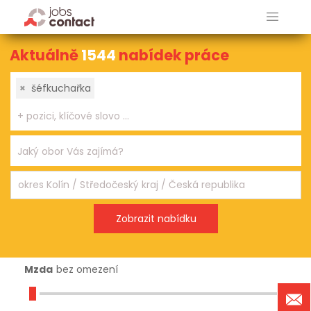
Aktuálně
1544
nabídek práce
×
šéfkuchařka
Mzda
bez omezení