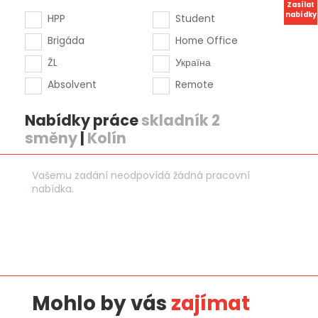
Zasílat
nabídky
HPP
Student
Brigáda
Home Office
ŽL
Україна
Absolvent
Remote
Nabídky práce
skladník 2
směny
|
Kolín
Vašemu zadání neodpovídá žádná pracovní
nabídka.
Mohlo by vás
zajímat