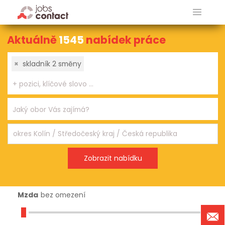
Aktuálně
1545
nabídek práce
×
skladník 2 směny
Mzda
bez omezení