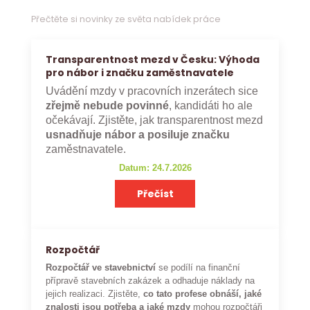
Přečtěte si novinky ze světa nabídek práce
Transparentnost mezd v Česku: Výhoda
pro nábor i značku zaměstnavatele
Uvádění mzdy v pracovních inzerátech sice
zřejmě nebude povinné
, kandidáti ho ale
očekávají. Zjistěte, jak transparentnost mezd
usnadňuje nábor a posiluje značku
zaměstnavatele.
Datum: 24.7.2026
Přečíst
Rozpočtář
Rozpočtář ve stavebnictví
se podílí na finanční
přípravě stavebních zakázek a odhaduje náklady na
jejich realizaci. Zjistěte,
co tato profese obnáší, jaké
znalosti jsou potřeba a jaké mzdy
mohou rozpočtáři