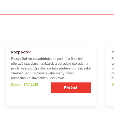
Rozpočtář
P
Rozpočtář ve stavebnictví
se podílí na finanční
P
přípravě stavebních zakázek a odhaduje náklady na
p
jejich realizaci. Zjistěte,
co tato profese obnáší, jaké
p
znalosti jsou potřeba a jaké mzdy
mohou
p
rozpočtáři ve stavebnictví očekávat.
o
Datum: 17.7.2026
D
Přečíst