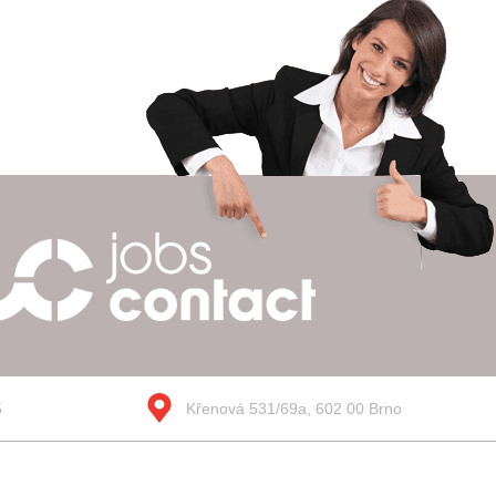
5
Křenová 531/69a, 602 00 Brno