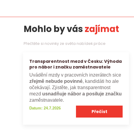
Mohlo by vás
zajímat
Přečtěte si novinky ze světa nabídek práce
Transparentnost mezd v Česku: Výhoda
pro nábor i značku zaměstnavatele
Uvádění mzdy v pracovních inzerátech sice
zřejmě nebude povinné
, kandidáti ho ale
očekávají. Zjistěte, jak transparentnost
mezd
usnadňuje nábor a posiluje značku
zaměstnavatele.
Datum: 24.7.2026
Přečíst