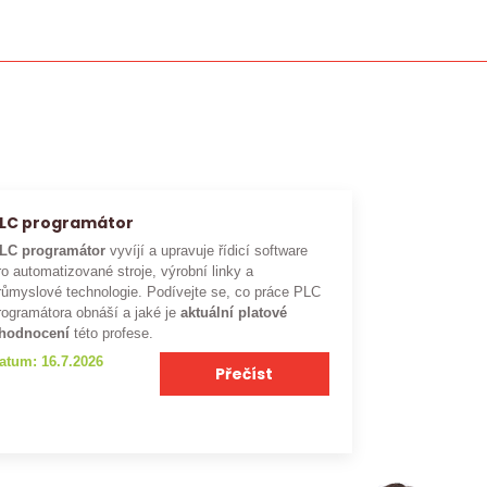
LC programátor
LC programátor
vyvíjí a upravuje řídicí software
ro automatizované stroje, výrobní linky a
růmyslové technologie. Podívejte se, co práce PLC
rogramátora obnáší a jaké je
aktuální platové
hodnocení
této profese.
atum: 16.7.2026
Přečíst