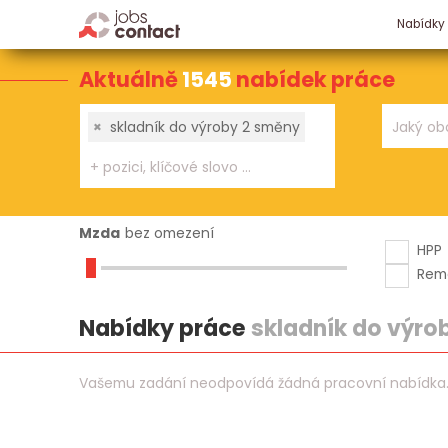
Nabídky
Aktuálně
1545
nabídek práce
×
skladník do výroby 2 směny
Mzda
bez omezení
HPP
Rem
Nabídky práce
skladník do výro
Vašemu zadání neodpovídá žádná pracovní nabídka