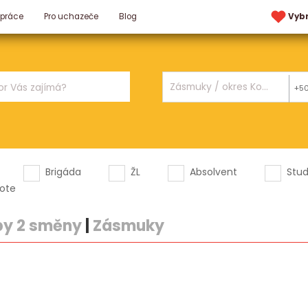
 práce
Pro uchazeče
Blog
Vyb
+5
Brigáda
ŽL
Absolvent
Stu
ote
by 2 směny
|
Zásmuky
.