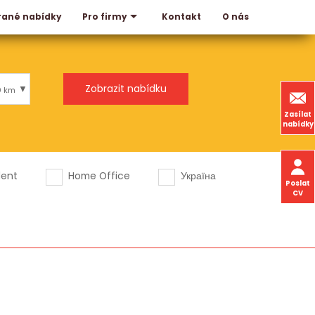
rané nabídky
Kontakt
O nás
Pro firmy
0 km
Zasílat
nabídky
dent
Home Office
Україна
Poslat
CV