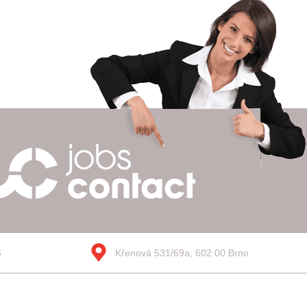
5
Křenová 531/69a, 602 00 Brno