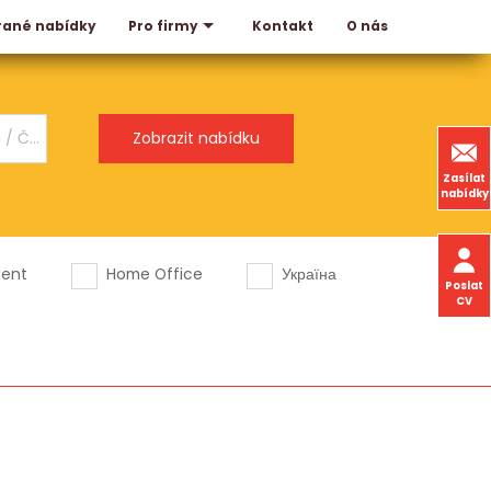
rané nabídky
Kontakt
O nás
Pro firmy
Zasílat
nabídky
dent
Home Office
Україна
Poslat
CV