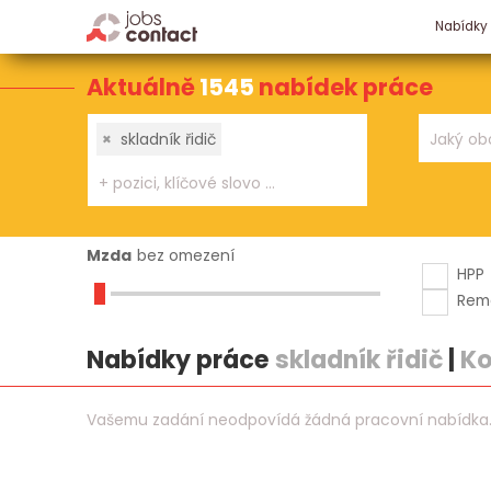
Nabídky
Aktuálně
1545
nabídek práce
×
skladník řidič
Mzda
bez omezení
HPP
Rem
Nabídky práce
skladník řidič
|
Ko
Vašemu zadání neodpovídá žádná pracovní nabídka