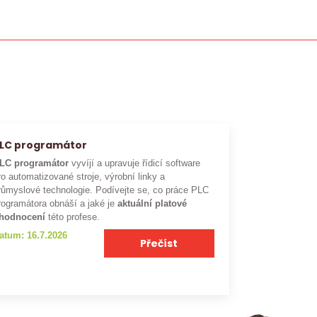
LC programátor
LC programátor
vyvíjí a upravuje řídicí software
ro automatizované stroje, výrobní linky a
růmyslové technologie. Podívejte se, co práce PLC
rogramátora obnáší a jaké je
aktuální platové
hodnocení
této profese.
atum: 16.7.2026
Přečíst