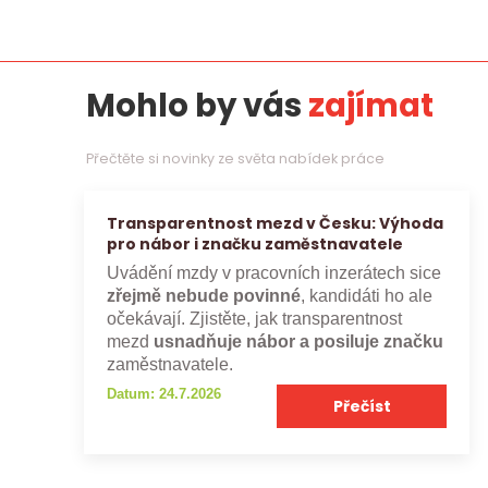
Mohlo by vás
zajímat
Přečtěte si novinky ze světa nabídek práce
Transparentnost mezd v Česku: Výhoda
pro nábor i značku zaměstnavatele
Uvádění mzdy v pracovních inzerátech sice
zřejmě nebude povinné
, kandidáti ho ale
očekávají. Zjistěte, jak transparentnost
mezd
usnadňuje nábor a posiluje značku
zaměstnavatele.
Datum: 24.7.2026
Přečíst