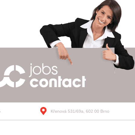
5
Křenová 531/69a, 602 00 Brno