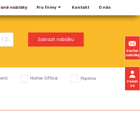
rané nabídky
Kontakt
O nás
Pro firmy
Zasílat
nabídky
dent
Home Office
Україна
Poslat
CV