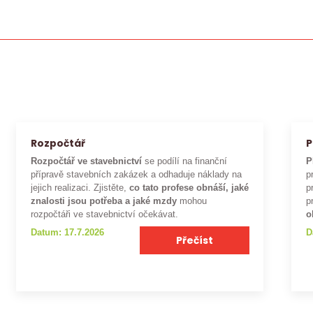
Rozpočtář
P
Rozpočtář ve stavebnictví
se podílí na finanční
P
přípravě stavebních zakázek a odhaduje náklady na
p
jejich realizaci. Zjistěte,
co tato profese obnáší, jaké
p
znalosti jsou potřeba a jaké mzdy
mohou
p
rozpočtáři ve stavebnictví očekávat.
o
Datum: 17.7.2026
D
Přečíst