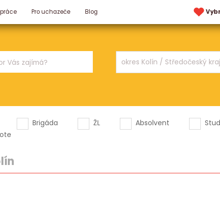
 práce
Pro uchazeče
Blog
Vyb
Brigáda
ŽL
Absolvent
Stu
ote
lín
.