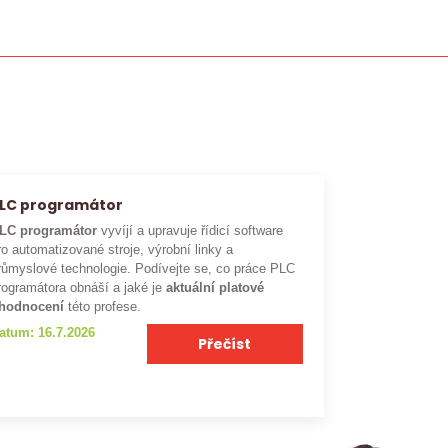
LC programátor
LC programátor
vyvíjí a upravuje řídicí software
ro automatizované stroje, výrobní linky a
růmyslové technologie. Podívejte se, co práce PLC
rogramátora obnáší a jaké je
aktuální platové
hodnocení
této profese.
atum: 16.7.2026
Přečíst