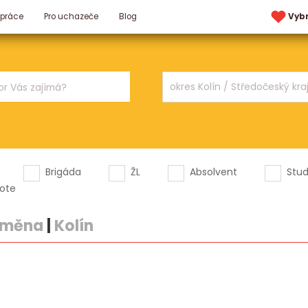
 práce
Pro uchazeče
Blog
Vyb
Brigáda
ŽL
Absolvent
Stu
ote
 směna
|
Kolín
.