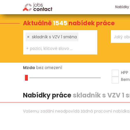
Nabídky
Aktuálně
1545
nabídek práce
×
skladník s VZV 1 směna
Mzda
bez omezení
HPP
Rem
Nabídky práce
skladník s VZV 1
Vašemu zadání neodpovídá žádná pracovní nabídka