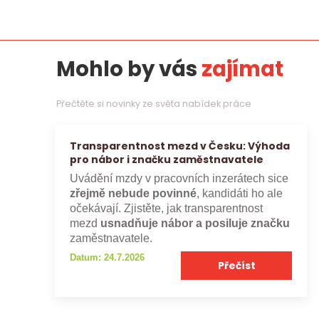
Mohlo by vás
zajímat
Přečtěte si novinky ze světa nabídek práce
Transparentnost mezd v Česku: Výhoda
pro nábor i značku zaměstnavatele
Uvádění mzdy v pracovních inzerátech sice
zřejmě nebude povinné
, kandidáti ho ale
očekávají. Zjistěte, jak transparentnost
mezd
usnadňuje nábor a posiluje značku
zaměstnavatele.
Datum: 24.7.2026
Přečíst