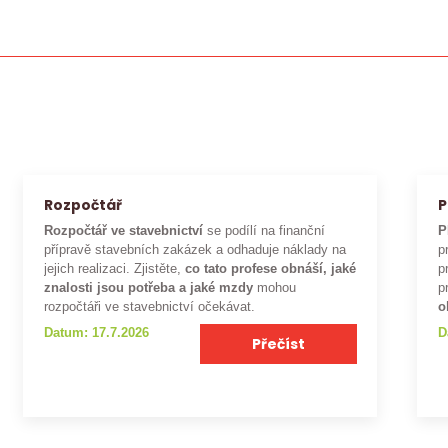
Rozpočtář
P
Rozpočtář ve stavebnictví
se podílí na finanční
P
přípravě stavebních zakázek a odhaduje náklady na
p
jejich realizaci. Zjistěte,
co tato profese obnáší, jaké
p
znalosti jsou potřeba a jaké mzdy
mohou
p
rozpočtáři ve stavebnictví očekávat.
o
Datum: 17.7.2026
D
Přečíst