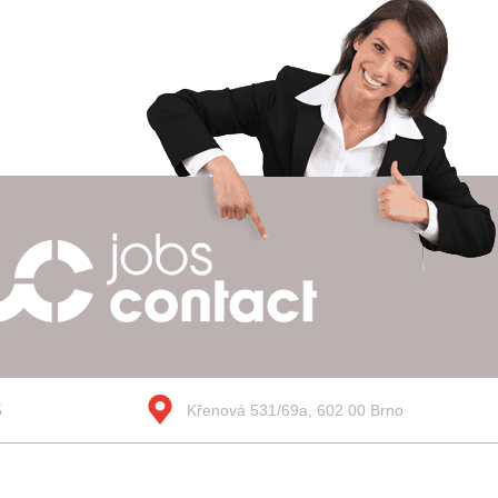
5
Křenová 531/69a, 602 00 Brno