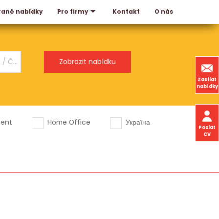
rané nabídky
Kontakt
O nás
Pro firmy
Zasílat
nabídky
dent
Home Office
Україна
Poslat
CV