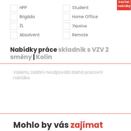
Zasílat
nabídky
HPP
Student
Brigáda
Home Office
ŽL
Україна
Absolvent
Remote
Nabídky práce
skladník s VZV 2
směny
|
Kolín
Vašemu zadání neodpovídá žádná pracovní
nabídka.
Mohlo by vás
zajímat