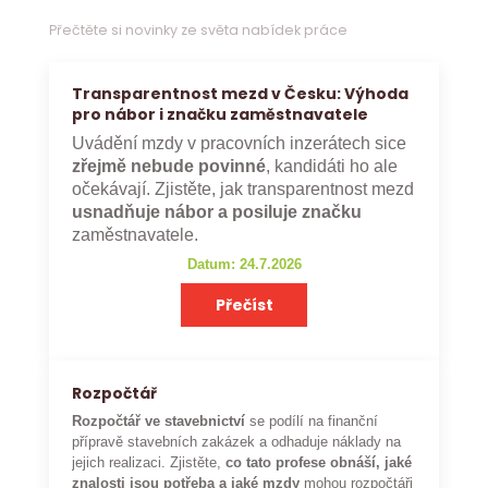
Přečtěte si novinky ze světa nabídek práce
Transparentnost mezd v Česku: Výhoda
pro nábor i značku zaměstnavatele
Uvádění mzdy v pracovních inzerátech sice
zřejmě nebude povinné
, kandidáti ho ale
očekávají. Zjistěte, jak transparentnost mezd
usnadňuje nábor a posiluje značku
zaměstnavatele.
Datum: 24.7.2026
Přečíst
Rozpočtář
Rozpočtář ve stavebnictví
se podílí na finanční
přípravě stavebních zakázek a odhaduje náklady na
jejich realizaci. Zjistěte,
co tato profese obnáší, jaké
znalosti jsou potřeba a jaké mzdy
mohou rozpočtáři