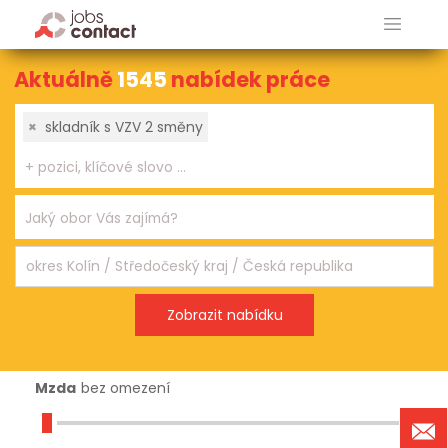
Aktuálně
1545
nabídek práce
×
skladník s VZV 2 směny
Mzda
bez omezení