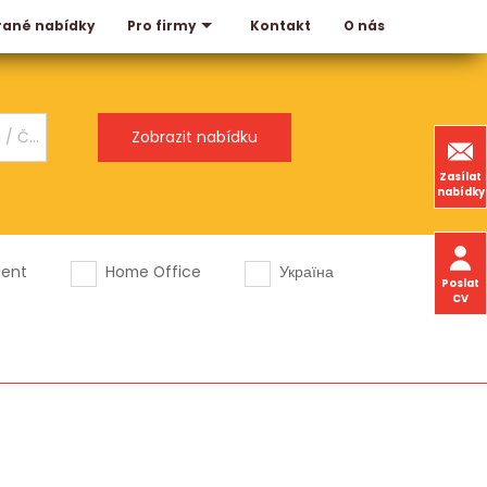
rané nabídky
Kontakt
O nás
Pro firmy
Zasílat
nabídky
dent
Home Office
Україна
Poslat
CV