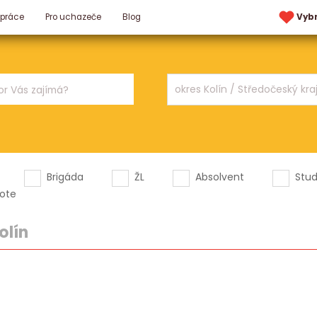
 práce
Pro uchazeče
Blog
Vyb
Brigáda
ŽL
Absolvent
Stu
ote
olín
.