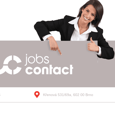
5
Křenová 531/69a, 602 00 Brno