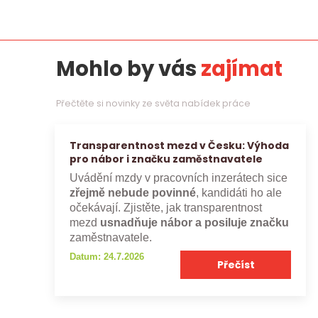
Mohlo by vás
zajímat
Přečtěte si novinky ze světa nabídek práce
Transparentnost mezd v Česku: Výhoda
pro nábor i značku zaměstnavatele
Uvádění mzdy v pracovních inzerátech sice
zřejmě nebude povinné
, kandidáti ho ale
očekávají. Zjistěte, jak transparentnost
mezd
usnadňuje nábor a posiluje značku
zaměstnavatele.
Datum: 24.7.2026
Přečíst