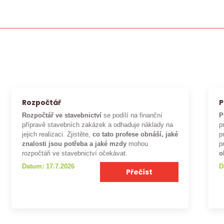
Rozpočtář
P
Rozpočtář ve stavebnictví
se podílí na finanční
P
přípravě stavebních zakázek a odhaduje náklady na
p
jejich realizaci. Zjistěte,
co tato profese obnáší, jaké
p
znalosti jsou potřeba a jaké mzdy
mohou
p
rozpočtáři ve stavebnictví očekávat.
o
Datum: 17.7.2026
D
Přečíst