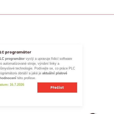
LC programátor
LC programátor
vyvíjí a upravuje řídicí software
ro automatizované stroje, výrobní linky a
růmyslové technologie. Podívejte se, co práce PLC
rogramátora obnáší a jaké je
aktuální platové
hodnocení
této profese.
atum: 16.7.2026
Přečíst