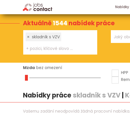
Nabídky
Aktuálně
1544
nabídek práce
×
skladník s VZV
Mzda
bez omezení
HPP
Rem
Nabídky práce
skladník s VZV
|
K
Vašemu zadání neodpovídá žádná pracovní nabídka