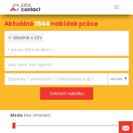
Aktuálně
1544
nabídek práce
×
skladník s VZV
+50 km
Mzda
bez omezení