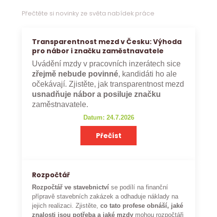
Přečtěte si novinky ze světa nabídek práce
Transparentnost mezd v Česku: Výhoda
pro nábor i značku zaměstnavatele
Uvádění mzdy v pracovních inzerátech sice
zřejmě nebude povinné
, kandidáti ho ale
očekávají. Zjistěte, jak transparentnost mezd
usnadňuje nábor a posiluje značku
zaměstnavatele.
Datum: 24.7.2026
Přečíst
Rozpočtář
Rozpočtář ve stavebnictví
se podílí na finanční
přípravě stavebních zakázek a odhaduje náklady na
jejich realizaci. Zjistěte,
co tato profese obnáší, jaké
znalosti jsou potřeba a jaké mzdy
mohou rozpočtáři