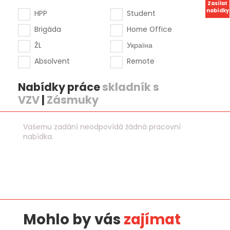
Zasílat
nabídky
HPP
Student
Brigáda
Home Office
ŽL
Україна
Absolvent
Remote
Nabídky práce
skladník s
VZV
|
Zásmuky
Vašemu zadání neodpovídá žádná pracovní
nabídka.
Mohlo by vás
zajímat