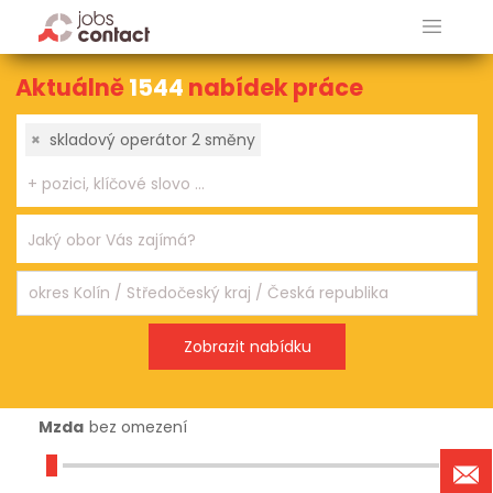
Aktuálně
1544
nabídek práce
×
skladový operátor 2 směny
Mzda
bez omezení