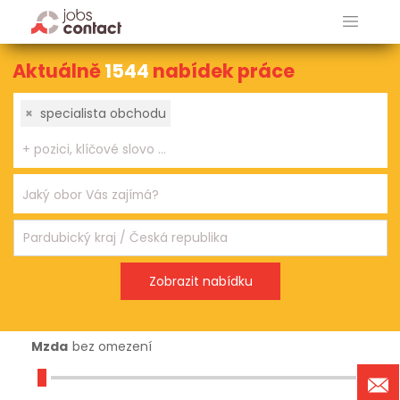
Aktuálně
1544
nabídek práce
×
specialista obchodu
Mzda
bez omezení