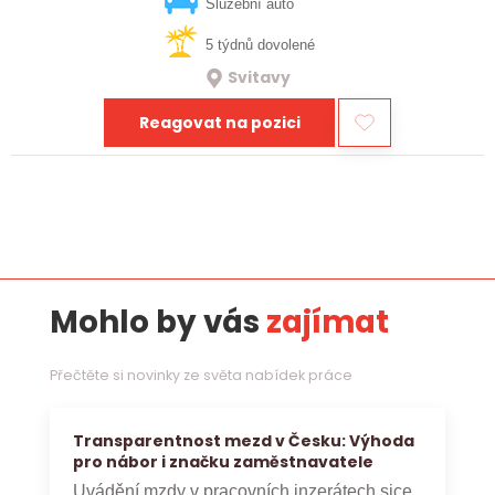
vztahy, přinášet…
Služební auto
5 týdnů dovolené
Svitavy
Reagovat na pozici
Mohlo by vás
zajímat
Přečtěte si novinky ze světa nabídek práce
Transparentnost mezd v Česku: Výhoda
pro nábor i značku zaměstnavatele
Uvádění mzdy v pracovních inzerátech sice