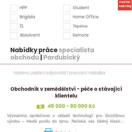
Zasílat
nabídky
HPP
Student
Brigáda
Home Office
ŽL
Україна
Absolvent
Remote
Nabídky práce
specialista
obchodu
|
Pardubický
Vašemu zadání odpovídá 1 pracovní nabídka:
Obchodník v zemědělství - péče o stávající
klientelu
45 000 - 80 000 Kč
Významná společnost v oblasti technologií pro živočišnou
výrobu – hledá posilu do týmu. Nečeká vás žádný klasický
„prodej“. Budete pečovat o současné portfolio klientů, rozvíjet