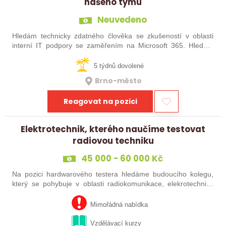
našeho týmu
Neuvedeno
Hledám technicky zdatného člověka se zkušeností v oblasti
interní IT podpory se zaměřením na Microsoft 365. Hledám
někoho, kdo bude oporou kolegům napříč firmou. Budete se
podílet se na správě a…
5 týdnů dovolené
Brno-město
Reagovat na pozici
Elektrotechnik, kterého naučíme testovat
radiovou techniku
45 000 - 60 000 Kč
Na pozici hardwarového testera hledáme budoucího kolegu,
který se pohybuje v oblasti radiokomunikace, elekrotechniky
nebo telekomunikace a rád by získal paxi s testováním a
propojováním softwaru s…
Mimořádná nabídka
Vzdělávací kurzy