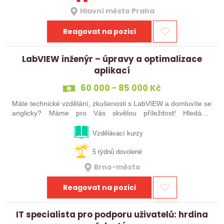
Hlavní město Praha
Reagovat na pozici
LabVIEW inženýr – úpravy a optimalizace
aplikací
60 000 - 85 000 Kč
Máte technické vzdělání, zkušenosti s LabVIEW a domluvíte se
anglicky? Máme pro Vás skvělou příležitost! Hledáme
LabVIEW inženýra, který se bude starat o údržbu, úpravy a
optimalizaci našich…
Vzdělávací kurzy
5 týdnů dovolené
Brno-město
Reagovat na pozici
IT specialista pro podporu uživatelů: hrdina