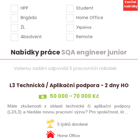
Zasílat
nabídky
HPP
Student
Brigáda
Home Office
ŽL
Україна
Absolvent
Remote
Nabídky práce
SQA engineer junior
Vašemu zadání odpovídá 5 pracovních nabídek:
L3 Technická / Aplikační podpora - 2 dny HO
50 000 - 70 000 Kč
Máte zkušenosti z oblasti technické či aplikační podpory
(L2/L3) a hledáte novou pracovní výzvu? Pro společnost, která
vyvíjí software pro dopravní odvětví, hledáme posilu do týmu
na pozici L3…
5 týdnů dovolené
Home Office