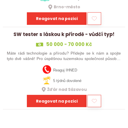
Brno-město
Reagovat na pozici
SW tester s láskou k přírodě - vůdčí typ!
50 000 - 70 000 Kč
Máte rádi technologie a přírodu? Přidejte se k nám a spojte
tyto dvě vášně! Pro úspěšnou tuzemskou společnost působící
na mezinárodním poli se zaměřením na vývoj
ELEKTROTECHNICKÝCH ZAŘÍZENÍ se hledá…
Reaguj IHNED
5 týdnů dovolené
Žďár nad Sázavou
Reagovat na pozici