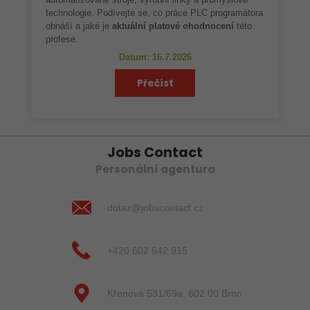
automatizované stroje, výrobní linky a průmyslové
technologie. Podívejte se, co práce PLC programátora
obnáší a jaké je
aktuální platové ohodnocení
této
profese.
Datum: 16.7.2026
Přečíst
Jobs Contact
Personální agentura
dotaz@jobscontact.cz
+420 602 642 915
Křenová 531/69a, 602 00 Brno