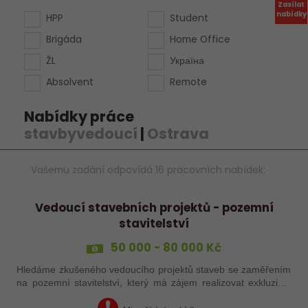
Zasílat
nabídky
HPP
Student
Brigáda
Home Office
ŽL
Україна
Absolvent
Remote
Nabídky práce
stavbyvedoucí
|
Ostrava
Vašemu zadání odpovídá 16 pracovních nabídek:
Vedoucí stavebních projektů - pozemní
stavitelství
50 000 - 80 000 Kč
Hledáme zkušeného vedoucího projektů staveb se zaměřením
na pozemní stavitelství, který má zájem realizovat exkluzivní
stavební projekty v Moravskoslezském kraji.