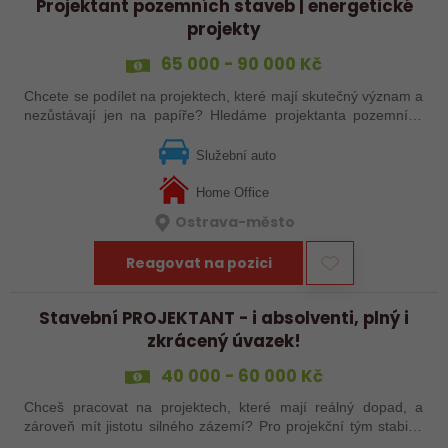
Projektant pozemních staveb | energetické
projekty
65 000 - 90 000 Kč
Chcete se podílet na projektech, které mají skutečný význam a
nezůstávají jen na papíře? Hledáme projektanta pozemních
staveb pro oblast energetiky, který bude řešit stavební část
technických objektů…
Služební auto
Home Office
Ostrava-město
Reagovat na pozici
Stavební PROJEKTANT - i absolventi, plný i
zkrácený úvazek!
40 000 - 60 000 Kč
Chceš pracovat na projektech, které mají reálný dopad, a
zároveň mít jistotu silného zázemí? Pro projekční tým stabilní
české společnosti hledáme projektanta pozemních staveb na