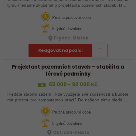
týmu hledáme zkušeného projektanta pozemních staveb, který
převezme odpovědnost za projekty a povede je samostatně od
návrhu až po…
Pružná pracovní doba
5 týdnů dovolené
Frýdek-Místek
Reagovat na pozici
Projektant pozemních staveb – stabilita a
férové podmínky
65 000 - 90 000 Kč
Hledáte stabilní zázemí, kde využijete své zkušenosti a budete
mít prostor pro samostatnou práci? Do našeho týmu hledáme
zkušeného projektanta pozemních staveb, který ocení férové
podmínky, zajímavé…
Pružná pracovní doba
5 týdnů dovolené
Ostrava-město