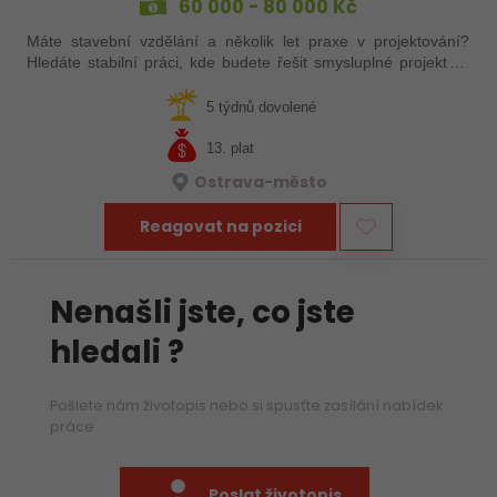
60 000 - 80 000 Kč
Máte stavební vzdělání a několik let praxe v projektování?
Hledáte stabilní práci, kde budete řešit smysluplné projekty v
oblasti energetiky a zároveň mít prostor pro samostatnost? Do
projekčního…
5 týdnů dovolené
13. plat
Ostrava-město
Reagovat na pozici
Nenašli jste, co jste
hledali ?
Pošlete nám životopis nebo si spusťte zasílání nabídek
práce
Poslat životopis