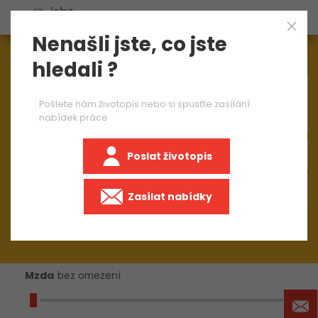
Nenašli jste, co jste
Aktuálně
1545
nabídek práce
hledali ?
×
stavbyvedoucí
Pošlete nám životopis nebo si spusťte zasílání
nabídek práce
Poslat životopis
+50 km
Zasílat nabídky
Mzda
bez omezení