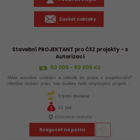
Zasílat nabídky
Stavební PROJEKTANT pro ČEZ projekty - s
Autorizací
60 000 - 80 000 Kč
Máte stavební vzdělání a několik let praxe v projektování?
Hledáte stabilní práci, kde budete řešit smysluplné projekty v
oblasti energetiky a zároveň mít prostor pro samostatnost? Do
projekčního…
5 týdnů dovolené
13. plat
Ostrava-město
Reagovat na pozici