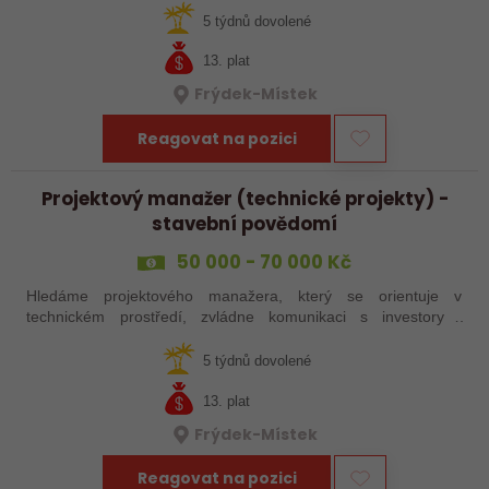
pobočku ve Frýdku…
5 týdnů dovolené
13. plat
Frýdek-Místek
Reagovat na pozici
Projektový manažer (technické projekty) -
stavební povědomí
50 000 - 70 000 Kč
Hledáme projektového manažera, který se orientuje v
technickém prostředí, zvládne komunikaci s investory i
dodavateli a pohlídá, aby projekty běžely podle plánu –
technicky, termínově i finančně.…
5 týdnů dovolené
13. plat
Frýdek-Místek
Reagovat na pozici