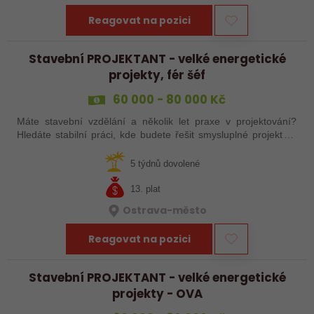
Reagovat na pozici
Stavební PROJEKTANT - velké energetické
projekty, fér šéf
60 000 - 80 000 Kč
Máte stavební vzdělání a několik let praxe v projektování?
Hledáte stabilní práci, kde budete řešit smysluplné projekty v
oblasti energetiky a zároveň mít prostor pro samostatnost? Do
projekčního…
5 týdnů dovolené
13. plat
Ostrava-město
Reagovat na pozici
Stavební PROJEKTANT - velké energetické
projekty - OVA