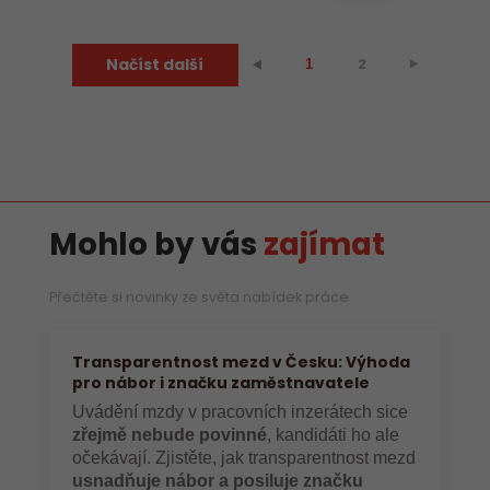
Načíst další
2
⯈
⯇
1
Mohlo by vás
zajímat
Přečtěte si novinky ze světa nabídek práce
Transparentnost mezd v Česku: Výhoda
pro nábor i značku zaměstnavatele
Uvádění mzdy v pracovních inzerátech sice
zřejmě nebude povinné
, kandidáti ho ale
očekávají. Zjistěte, jak transparentnost mezd
usnadňuje nábor a posiluje značku