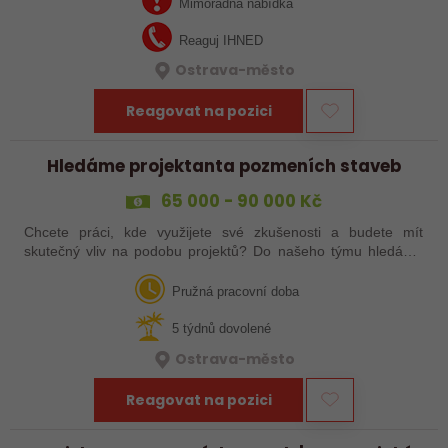
Mimořádná nabídka
Reaguj IHNED
Ostrava-město
Reagovat na pozici
Hledáme projektanta pozmeních staveb
65 000 - 90 000 Kč
Chcete práci, kde využijete své zkušenosti a budete mít
skutečný vliv na podobu projektů? Do našeho týmu hledáme
zkušeného projektanta pozemních staveb, který se bude
podílet na projektech v oblasti…
Pružná pracovní doba
5 týdnů dovolené
Ostrava-město
Reagovat na pozici