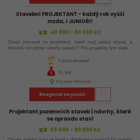
Stavební PROJEKTANT - každý rok vyšší
mzda, i JUNIOŘI!
40 000 - 60 000 Kč
Chceš pracovat na projektech, které mají reálný dopad, a
zároveň mít jistotu silného zázemí? Pro projekční tým stabilní
české společnosti hledáme projektanta pozemních staveb na
pobočku v Uherském…
5 týdnů dovolené
13. plat
Frýdek-Místek
Reagovat na pozici
Projektant pozemních staveb | návrhy, které
se opravdu staví
65 000 - 90 000 Kč
Chcete stabilní práci ve firmě s dlouholetou tradicí? Do našeho