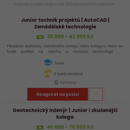
Vašemu zadání odpovídá 206 pracovních nabídek:
Junior technik projektů | AutoCAD |
Zemědělské technologie
38 000 - 42 000 Kč
Hledáme technicky založeného kolegu nebo kolegyni, který se
bude podílet na návrhu a realizaci technologií do
zemědělských staveb. Pokud máte zkušenosti s technickými
projekty, orientujete se ve…
Junior
5 týdnů dovolené
Svitavy
Reagovat na pozici
Geotechnický inženýr | Junior i zkušenější
kolega
40 000 - 70 000 Kč