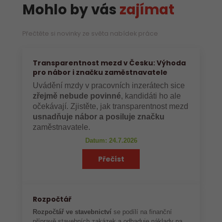
Mohlo by vás
zajímat
Přečtěte si novinky ze světa nabídek práce
Transparentnost mezd v Česku: Výhoda
pro nábor i značku zaměstnavatele
Uvádění mzdy v pracovních inzerátech sice
zřejmě nebude povinné
, kandidáti ho ale
očekávají. Zjistěte, jak transparentnost mezd
usnadňuje nábor a posiluje značku
zaměstnavatele.
Datum: 24.7.2026
Přečíst
Rozpočtář
Rozpočtář ve stavebnictví
se podílí na finanční
přípravě stavebních zakázek a odhaduje náklady na