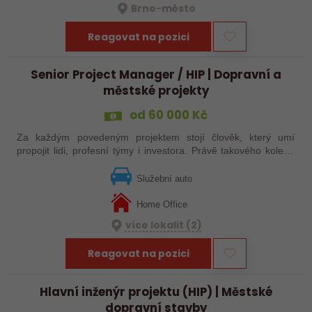
Brno-město
Reagovat na pozici
Senior Project Manager / HIP | Dopravní a
městské projekty
od 60 000 Kč
Za každým povedeným projektem stojí člověk, který umí
propojit lidi, profesní týmy i investora. Právě takového kolegu
hledáme. Pokud máte zkušenosti s řízením projektů
dopravních staveb nebo…
Služební auto
Home Office
více lokalit (2)
Reagovat na pozici
Hlavní inženýr projektu (HIP) | Městské
dopravní stavby