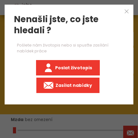
Nenašli jste, co jste
Aktuálně
1544
nabídek práce
hledali ?
Pošlete nám životopis nebo si spusťte zasílání
nabídek práce
×
Stavebnictví
Poslat životopis
Zasílat nabídky
Mzda
bez omezení