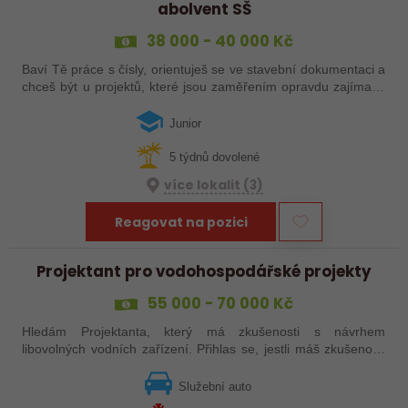
abolvent SŠ
38 000 - 40 000 Kč
Baví Tě práce s čísly, orientuješ se ve stavební dokumentaci a
chceš být u projektů, které jsou zaměřením opravdu zajímavé
a specifické? Přidej se k nám a podílej se na přípravě staveb,
které…
Junior
5 týdnů dovolené
více lokalit (3)
Reagovat na pozici
Projektant pro vodohospodářské projekty
55 000 - 70 000 Kč
Hledám Projektanta, který má zkušenosti s návrhem
libovolných vodních zařízení. Přihlas se, jestli máš zkušenosti
na projektech tohoto směru a poradíš si s AutoCADem. Budeš
se podílet na různých…
Služební auto