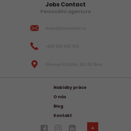
Jobs Contact
Personální agentura
dotaz@jobscontact.cz
+420 602 642 915
Křenová 531/69a, 602 00 Brno
Nabídky práce
O nás
Blog
Kontakt