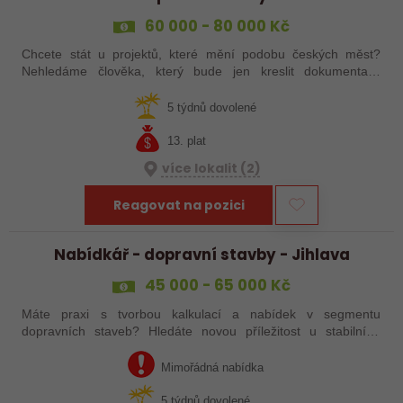
60 000 - 80 000 Kč
Chcete stát u projektů, které mění podobu českých měst?
Nehledáme člověka, který bude jen kreslit dokumentaci.
Hledáme zkušeného Hlavního inženýra projektu, který dokáže
koordinovat celý projekt od…
5 týdnů dovolené
13. plat
více lokalit (2)
Reagovat na pozici
Nabídkář - dopravní stavby - Jihlava
45 000 - 65 000 Kč
Máte praxi s tvorbou kalkulací a nabídek v segmentu
dopravních staveb? Hledáte novou příležitost u stabilního
zaměstnavatele? Reagujte na tuto nabídku práce svojí
odpovědí se zasláním CV!
Mimořádná nabídka
5 týdnů dovolené