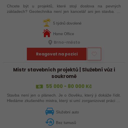
Chcete být u projektů, které stojí doslova na pevných
základech? Geotechnika není jen kancelář ani jen stavba. Je
to kombinace technického přemýšlení, práce v terénu a
hledání řešení, která rozhodují…
5 týdnů dovolené
Home Office
Brno-město
Reagovat na pozici
Mistr stavebních projektů | Služební vůz i
soukromě
55 000 - 80 000 Kč
Stavba není jen o plánech. Je o člověku, který ji dokáže řídit.
Hledáme zkušeného mistra, který si umí zorganizovat práci na
stavbě, koordinovat jednotlivé profese a dovést projekt do
úspěšného…
Služební auto
Bez turnusů