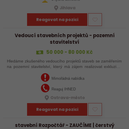
Jihlava
Reagovat na pozici
Vedoucí stavebních projektů - pozemní
stavitelství
50 000 - 80 000 Kč
Hledáme zkušeného vedoucího projektů staveb se zaměřením
na pozemní stavitelství, který má zájem realizovat exkluzivní
stavební projekty v Moravskoslezském kraji.
Mimořádná nabídka
Reaguj IHNED
Ostrava-město
Reagovat na pozici
stavební Rozpočtář - ZAUČÍME | čerstvý