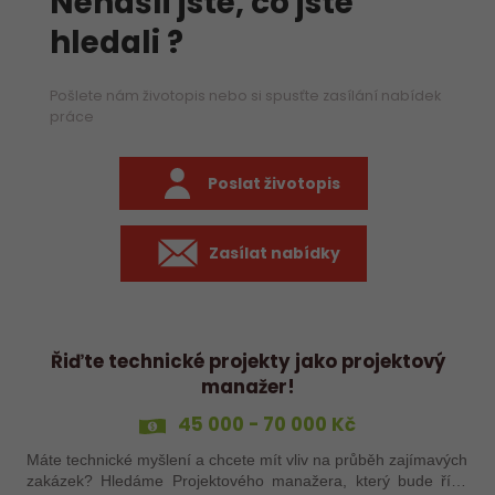
Nenašli jste, co jste
hledali ?
Pošlete nám životopis nebo si spusťte zasílání nabídek
práce
Poslat životopis
Zasílat nabídky
Řiďte technické projekty jako projektový
manažer!
45 000 - 70 000 Kč
Máte technické myšlení a chcete mít vliv na průběh zajímavých
zakázek? Hledáme Projektového manažera, který bude řídit