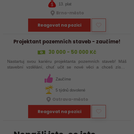
13. plat
Brno-město
Reagovat na pozici
Projektant pozemních staveb - zaučíme!
30 000 - 50 000 Kč
Nastartuj svou kariéru projektanta pozemních staveb! Máš
stavební vzdělání, chuť učit se nové věci a chceš získat
zkušenosti v projektování? Pak hledáme právě tebe.
Nabídneme ti podporu zkušených…
Zaučíme
5 týdnů dovolené
Ostrava-město
Reagovat na pozici