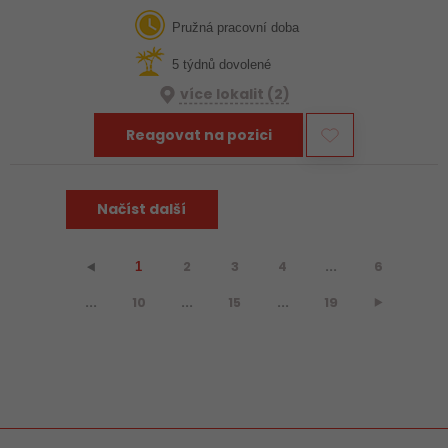
svěřené projekty, komunikovat s investory, dodavateli a podílet
se na jejich…
Pružná pracovní doba
5 týdnů dovolené
více lokalit (2)
Reagovat na pozici
Načíst další
2
3
4
...
6
⯇
1
...
10
...
15
...
19
⯈