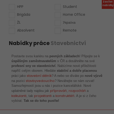
Zasílat
nabídky
HPP
Student
Brigáda
Home Office
ŽL
Україна
Absolvent
Remote
Nabídky práce
Stavebnictví
Postavte svou kariéru na
pevných základech
! Připojte se k
úspěšným zaměstnavatelům
v ČR a dosáhněte na své
profesní sny ve stavebnictví
. Nabízíme nové příležitosti
napříč celým oborem. Hledáte
stabilní a dobře placenou
stavební dělník
práci jako
? A nebo se díváte po
nové výzvě
stavbyvedoucího
na pozici
? Neváhejte se nám ozvat!
Samozřejmostí jsou u nás i pozice kancelářské. Nové
přípraváři
rozpočtáři
uplatněné tady najdou jak
,
a
kalkulanti
projektanti
konstruktéři
, tak
a
. A je si z čeho
vybírat.
Tak se do toho pusťte!