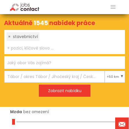
Aktuálně
1545
nabídek práce
×
stavebnictví
+50 km
Mzda
bez omezení