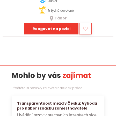
realizaci bioplynových stanic po celé…
Junior
5 týdnů dovolené
Tábor
Reagovat na pozici
Mohlo by vás
zajímat
Přečtěte si novinky ze světa nabídek práce
Transparentnost mezd v Česku: Výhoda
pro nábor i značku zaměstnavatele
Uvádění mzdy v pracovních inzerátech sice