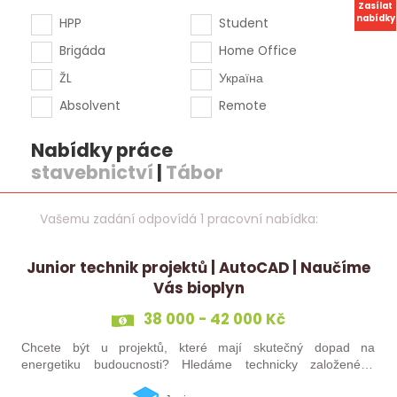
Zasílat
nabídky
HPP
Student
Brigáda
Home Office
ŽL
Україна
Absolvent
Remote
Nabídky práce
stavebnictví
|
Tábor
Vašemu zadání odpovídá 1 pracovní nabídka:
Junior technik projektů | AutoCAD | Naučíme
Vás bioplyn
38 000 - 42 000 Kč
Chcete být u projektů, které mají skutečný dopad na
energetiku budoucnosti? Hledáme technicky založeného
kolegu nebo kolegyni, který se bude podílet na návrhu a