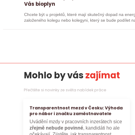
Vás bioplyn
Chcete být u projektů, které mají skutečný dopad na ene
založeného kolegu nebo kolegyni, který se bude podílet na
celé…
Mohlo by vás
zajímat
Přečtěte si novinky ze světa nabídek práce
Transparentnost mezd v Česku: Výhoda
pro nábor i značku zaměstnavatele
Uvádění mzdy v pracovních inzerátech sice
zřejmě nebude povinné
, kandidáti ho ale
očekávají. Zjistěte, jak transparentnost