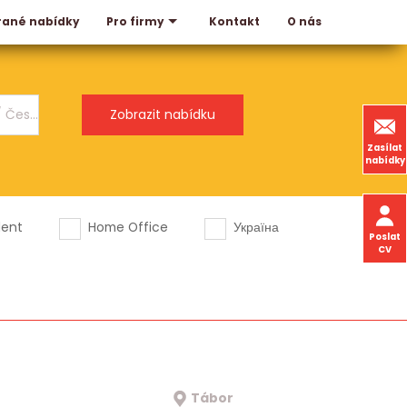
rané nabídky
Kontakt
O nás
Pro firmy
Zasílat
nabídky
dent
Home Office
Україна
Poslat
CV
Tábor