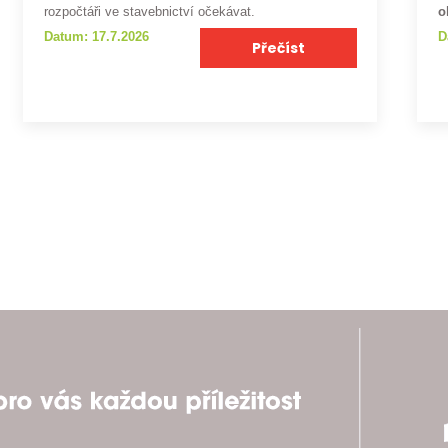
rozpočtáři ve stavebnictví očekávat.
o
Datum: 17.7.2026
D
Přečíst