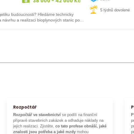
38 000 - 42 000 Kč
5 týdnů dovolené
rgetiku budoucnosti? Hledáme technicky
 návrhu a realizaci bioplynových stanic po
Rozpočtář
P
Rozpočtář ve stavebnictví
se podílí na finanční
P
přípravě stavebních zakázek a odhaduje náklady na
p
jejich realizaci. Zjistěte,
co tato profese obnáší, jaké
p
znalosti jsou potřeba a jaké mzdy
mohou
p