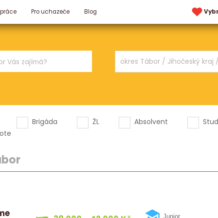
 práce
Pro uchazeče
Blog
Vyb
Brigáda
ŽL
Absolvent
Stu
ote
ábor
íme
Junior