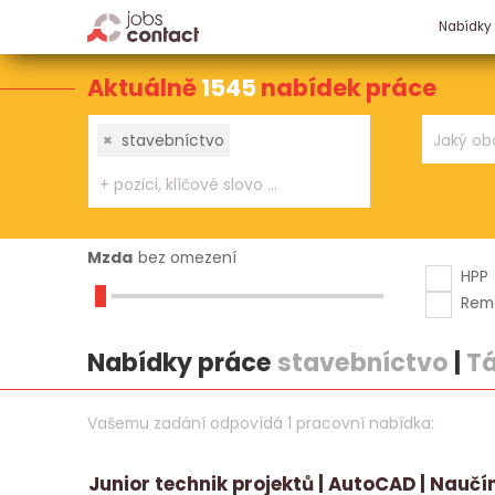
Nabídky
Aktuálně
1545
nabídek práce
×
stavebníctvo
Mzda
bez omezení
HPP
Rem
Nabídky práce
stavebníctvo
|
T
Vašemu zadání odpovídá 1 pracovní nabídka:
Junior technik projektů | AutoCAD | Nauč