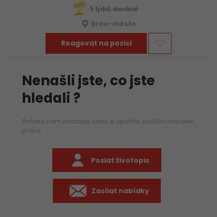
5 týdnů dovolené
Brno-město
Reagovat na pozici
Nenašli jste, co jste
hledali ?
Pošlete nám životopis nebo si spusťte zasílání nabídek
práce
Poslat životopis
Zasílat nabídky