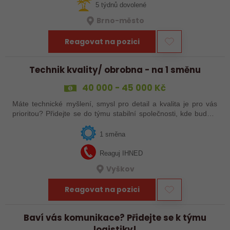
5 týdnů dovolené
Brno-město
Reagovat na pozici
Technik kvality/ obrobna - na 1 směnu
40 000 - 45 000 Kč
Máte technické myšlení, smysl pro detail a kvalita je pro vás
prioritou? Přidejte se do týmu stabilní společnosti, kde budete
mít možnost podílet se na zajištění kvality výroby a
spolupracovat s…
1 směna
Reaguj IHNED
Vyškov
Reagovat na pozici
Baví vás komunikace? Přidejte se k týmu
logistiky!