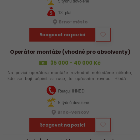
tvoje příležitost. Čekají tě…
5 týdnů dovolené
13. plat
Brno-město
Reagovat na pozici
Operátor montáže (vhodné pro absolventy)
35 000 - 40 000 Kč
Na pozici operátora montáže rozhodně nehledáme někoho,
kdo se bojí ušpinit si ruce, to upřesním rovnou. Hledáme
člověka fyzicky zdatného, který ale dříve měří než řeže a
nezalekne se ani práce na…
Reaguj IHNED
5 týdnů dovolené
Brno-venkov
Reagovat na pozici