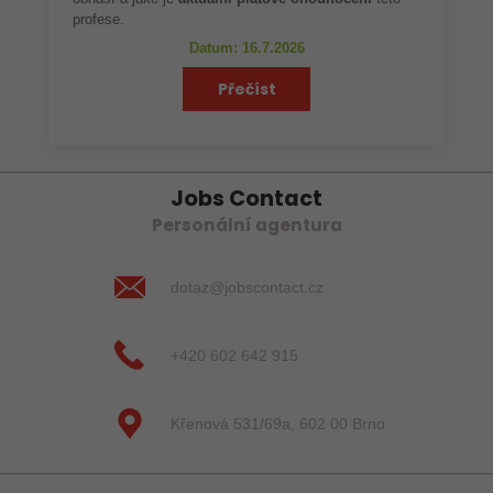
profese.
Datum: 16.7.2026
Přečíst
Jobs Contact
Personální agentura
dotaz@jobscontact.cz
+420 602 642 915
Křenová 531/69a, 602 00 Brno