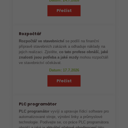
Datum: 24.7.2026
Přečíst
Rozpočtář
Rozpočtář ve stavebnictví
se podílí na finanční
přípravě stavebních zakázek a odhaduje náklady na
jejich realizaci. Zjistěte,
co tato profese obnáší, jaké
znalosti jsou potřeba a jaké mzdy
mohou rozpočtáři
ve stavebnictví očekávat.
Datum: 17.7.2026
Přečíst
PLC programátor
PLC programátor
vyvíjí a upravuje řídicí software pro
automatizované stroje, výrobní linky a průmyslové
technologie. Podívejte se, co práce PLC programátora
obnáší a jaké je
aktuální platové ohodnocení
této