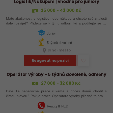
Logistik/Nákupční | vhodné pro juniory
25 000 - 43 000 Kč
Máte zkušenosti v logistice nebo nákupu a chcete své znalosti
dále rozvíjet? Přidejte se k týmu odborníků a podílejte se na
zajištění plynulých dodávek technických produktů. Čeká vás
komunikace s…
Junior
5 týdnů dovolené
Brno-město
Reagovat na pozici
Operátor výroby - 5 týdnů dovolené, odměny
27 000 - 32 000 Kč
Baví Tě nenáročná práce rukama a chceš domů chodit s
čistou hlavou? Pak je práce Operátora výroby přesně to pravé
pro Tebe! Tak neváhej a ozvi se mi!
Reaguj IHNED