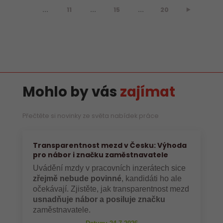
...
11
...
15
...
20
⯈
Mohlo by vás
zajímat
Přečtěte si novinky ze světa nabídek práce
Transparentnost mezd v Česku: Výhoda
pro nábor i značku zaměstnavatele
Uvádění mzdy v pracovních inzerátech sice
zřejmě nebude povinné
, kandidáti ho ale
očekávají. Zjistěte, jak transparentnost mezd
usnadňuje nábor a posiluje značku
zaměstnavatele.