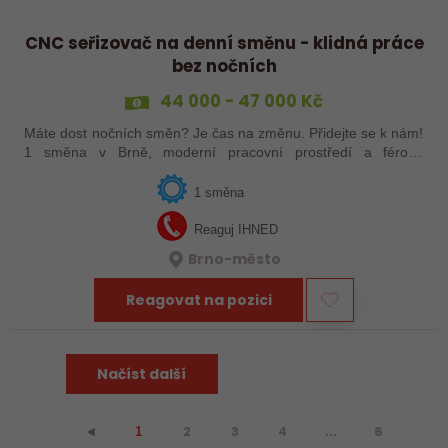
CNC seřizovač na denní směnu - klidná práce
bez nočních
44 000 - 47 000 Kč
Máte dost nočních směn? Je čas na změnu. Přidejte se k nám!
1 směna v Brně, moderní pracovní prostředí a férové
podmínky.
1 směna
Reaguj IHNED
Brno-město
Reagovat na pozici
Načíst další
2
3
4
...
6
⯇
1