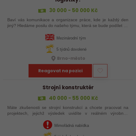
30 000 - 50 000 Kč
Baví vás komunikace a organizace práce, kde je každý den
jiný? Hledáme posilu do našeho týmu, která se bude podílet na
koordinaci dodávek technických produktů, komunikaci se
zahraničními dodavateli a…
Mezinárodní tým
5 týdnů dovolené
Brno-město
Reagovat na pozici
Strojní konstruktér
40 000 - 55 000 Kč
Máte zkušenosti se strojní konstrukcí a chcete pracovat na
projektech, jejichž výsledek uvidíte v reálném výrobním
provozu? Připojíte se k menší české inženýrsko-dodavatelské
společnosti, která…
Mimořádná nabídka