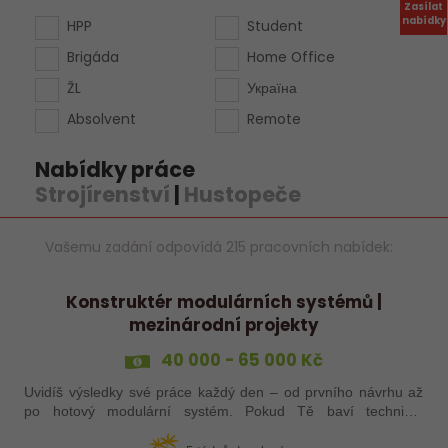
Zasílat
nabídky
HPP
Student
Brigáda
Home Office
ŽL
Україна
Absolvent
Remote
Nabídky práce
Strojírenství
|
Hustopeče
Vašemu zadání odpovídá 215 pracovních nabídek:
Konstruktér modulárních systémů |
mezinárodní projekty
40 000 - 65 000 Kč
Uvidíš výsledky své práce každý den – od prvního návrhu až
po hotový modulární systém. Pokud Tě baví technika,
konstrukce a hledání funkčních řešení, může to být přesně