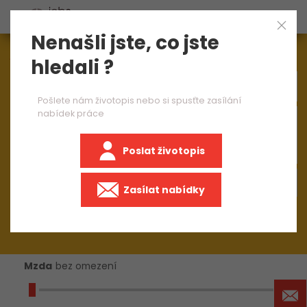
Nenašli jste, co jste
Aktuálně
1548
nabídek práce
hledali ?
Pošlete nám životopis nebo si spusťte zasílání
nabídek práce
×
Strojírenství
Poslat životopis
+50 km
Zasílat nabídky
Mzda
bez omezení