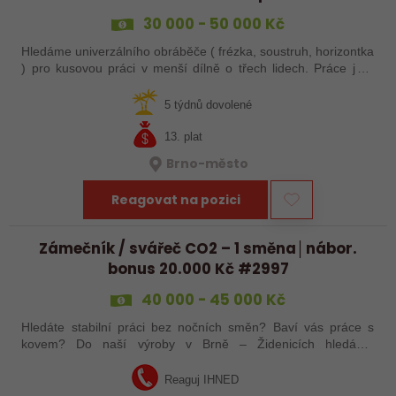
30 000 - 50 000 Kč
Hledáme univerzálního obráběče ( frézka, soustruh, horizontka
) pro kusovou práci v menší dílně o třech lidech. Práce je v
jednosměnném provozu, ve vytápěné hale. Vhodné i pro
OSVČ případně i…
5 týdnů dovolené
13. plat
Brno-město
Reagovat na pozici
Zámečník / svářeč CO2 – 1 směna│nábor.
bonus 20.000 Kč #2997
40 000 - 45 000 Kč
Hledáte stabilní práci bez nočních směn? Baví vás práce s
kovem? Do naší výroby v Brně – Židenicích hledáme
šikovného zámečníka / svářeče CO2, který ocení práci v
jednosměnném provozu, možnost…
Reaguj IHNED