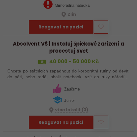
Mimořádná nabídka
Zlín
Reagovat na pozici
Absolvent VŠ | Instaluj špičkové zařízení a
procestuj svět
40 000 - 50 000 Kč
Chcete po státnicích zapadnout do korporátní rutiny od devíti
do pěti, nebo raději sbalit notebook, vzít do ruky nářadí a
vyrazit do světa? Hledáme technické nadšence, kteří chtějí
hned od startu…
Zaučíme
Junior
více lokalit (3)
Reagovat na pozici