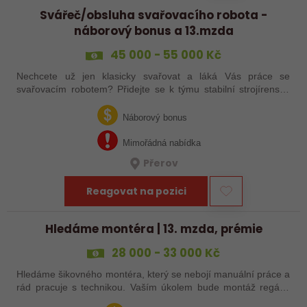
Svářeč/obsluha svařovacího robota -
náborový bonus a 13.mzda
45 000 - 55 000 Kč
Nechcete už jen klasicky svařovat a láká Vás práce se
svařovacím robotem? Přidejte se k týmu stabilní strojírenské
společnosti v Hranicích a využijte své zkušenosti se
svařováním v moderní výrobě.…
Náborový bonus
Mimořádná nabídka
Přerov
Reagovat na pozici
Hledáme montéra | 13. mzda, prémie
28 000 - 33 000 Kč
Hledáme šikovného montéra, který se nebojí manuální práce a
rád pracuje s technikou. Vaším úkolem bude montáž regálů,
dopravníků a autonomních vozíků (VZV) podle výkresů.