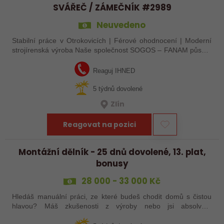
SVÁŘEČ / ZÁMEČNÍK #2989
Neuvedeno
Stabilní práce v Otrokovicích | Férové ohodnocení | Moderní
strojírenská výroba Naše společnost SOGOS – FANAM působí
již od roku 1997 a specializuje se na opravy, rekonstrukce a
modernizace strojních…
Reaguj IHNED
5 týdnů dovolené
Zlín
Reagovat na pozici
Montážní dělník - 25 dnů dovolené, 13. plat,
bonusy
28 000 - 33 000 Kč
Hledáš manuální práci, ze které budeš chodit domů s čistou
hlavou? Máš zkušenosti z výroby nebo jsi absolvent
strojírenského oboru? Tak neváhej a pošli mi životopis!