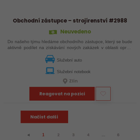
Obchodní zástupce – strojírenství #2988
Neuvedeno
Do našeho týmu hledáme obchodního zástupce, který se bude
aktivně podílet na získávání nových zakázek v oblasti oprav,
modernizací a automatizace strojních zařízení.
Služební auto
Služební notebook
Zlín
Reagovat na pozici
Načíst další
2
3
4
...
6
⯇
1