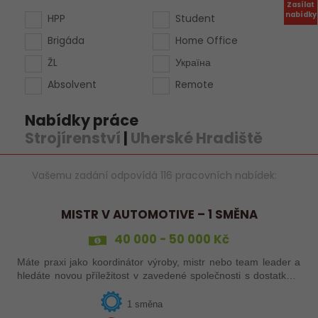
Zasílat
nabídky
HPP
Student
Brigáda
Home Office
ŽL
Україна
Absolvent
Remote
Nabídky práce
Strojírenství
|
Uherské Hradiště
Vašemu zadání odpovídá 116 pracovních nabídek:
MISTR V AUTOMOTIVE – 1 SMĚNA
40 000 - 50 000 Kč
Máte praxi jako koordinátor výroby, mistr nebo team leader a
hledáte novou příležitost v zavedené společnosti s dostatkem
zakázek a bohatou nabídkou firemních benefitů?
1 směna