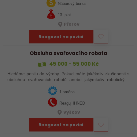
Nabízíme stabilní práci u…
Náborový bonus
13. plat
Přerov
Reagovat na pozici
Obsluha svařovacího robota
45 000 - 55 000 Kč
Hledáme posilu do výroby. Pokud máte jakékoliv zkušenosti s
obsluhou svařovacích robotů anebo jakýmkoliv robotickým,
strojním anebo i ručním svařováním, tak se nám neváhejte
ozvat!
1 směna
Reaguj IHNED
Vyškov
Reagovat na pozici