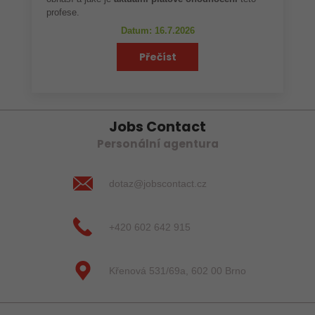
profese.
Datum: 16.7.2026
Přečíst
Jobs Contact
Personální agentura
dotaz@jobscontact.cz
+420 602 642 915
Křenová 531/69a, 602 00 Brno