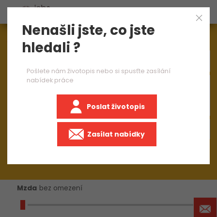
Nenašli jste, co jste
Aktuálně
1545
nabídek práce
hledali ?
Pošlete nám životopis nebo si spusťte zasílání
nabídek práce
×
Strojírenství
Poslat životopis
+50 km
Zasílat nabídky
Mzda
bez omezení