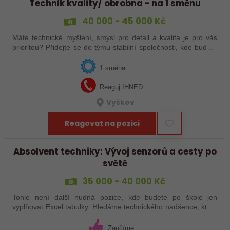
Technik kvality/ obrobna - na 1 směnu
40 000 - 45 000 Kč
Máte technické myšlení, smysl pro detail a kvalita je pro vás
prioritou? Přidejte se do týmu stabilní společnosti, kde budete
mít možnost podílet se na zajištění kvality výroby a
spolupracovat s…
1 směna
Reaguj IHNED
Vyškov
Reagovat na pozici
Absolvent techniky: Vývoj senzorů a cesty po
světě
35 000 - 40 000 Kč
Tohle není další nudná pozice, kde budete po škole jen
vyplňovat Excel tabulky. Hledáme technického nadšence, který
chce nastartovat kariéru jinak – sbalit notebook, vzít do ruky
nářadí a vyrazit do…
Zaučíme