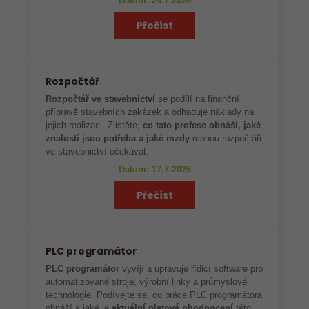
Datum: 24.7.2026
Přečíst
Rozpočtář
Rozpočtář ve stavebnictví
se podílí na finanční
přípravě stavebních zakázek a odhaduje náklady na
jejich realizaci. Zjistěte,
co tato profese obnáší, jaké
znalosti jsou potřeba a jaké mzdy
mohou rozpočtáři
ve stavebnictví očekávat.
Datum: 17.7.2026
Přečíst
PLC programátor
PLC programátor
vyvíjí a upravuje řídicí software pro
automatizované stroje, výrobní linky a průmyslové
technologie. Podívejte se, co práce PLC programátora
obnáší a jaké je
aktuální platové ohodnocení
této