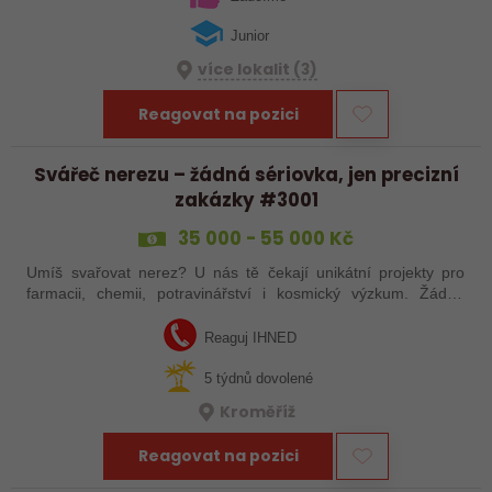
Junior
více lokalit (3)
Reagovat na pozici
Svářeč nerezu – žádná sériovka, jen precizní
zakázky #3001
35 000 - 55 000 Kč
Umíš svařovat nerez? U nás tě čekají unikátní projekty pro
farmacii, chemii, potravinářství i kosmický výzkum. Žádná
rutina, ale precizní práce, která má smysl.
Reaguj IHNED
5 týdnů dovolené
Kroměříž
Reagovat na pozici