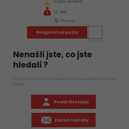
5 týdnů dovolené
13. plat
Přerov
Reagovat na pozici
Nenašli jste, co jste
hledali ?
Pošlete nám životopis nebo si spusťte zasílání nabídek
práce
Poslat životopis
Zasílat nabídky