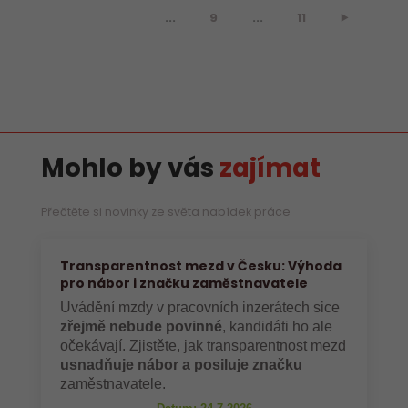
...
9
...
11
⯈
Mohlo by vás
zajímat
Přečtěte si novinky ze světa nabídek práce
Transparentnost mezd v Česku: Výhoda
pro nábor i značku zaměstnavatele
Uvádění mzdy v pracovních inzerátech sice
zřejmě nebude povinné
, kandidáti ho ale
očekávají. Zjistěte, jak transparentnost mezd
usnadňuje nábor a posiluje značku
zaměstnavatele.