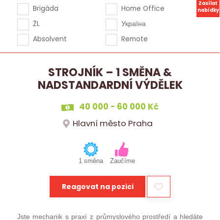
Zasílat
Brigáda
Home Office
nabídky
ŽL
Україна
Absolvent
Remote
STROJNÍK – 1 SMĚNA &
NADSTANDARDNÍ VÝDĚLEK
40 000 - 60 000 Kč
Hlavní město Praha
1 směna
Zaučíme
Reagovat na pozici
Jste mechanik s praxí z průmyslového prostředí a hledáte