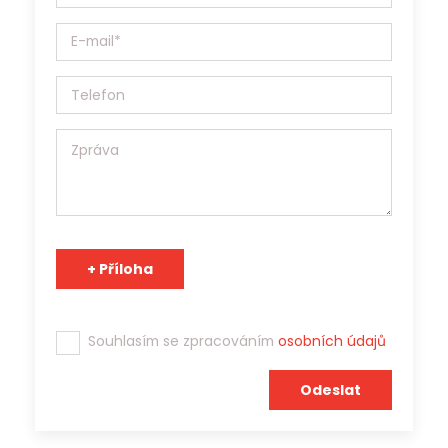
ochraně osobních údajů (EU) 2016/679, a to výhradně za
účelem prezentace potenciálním zaměstnavatelům a
zprostředkování zaměstnání. Jobs Contact je pracovní
agentura s platným povolením Generálního ředitelství
Úřadu práce ČR a osobní údaje může v souladu s účelem
poskytnout třetím stranám.
Tým Jobs Contact se těší na spolupráci s Vámi!
Souhlasím se zpracováním
osobních údajů