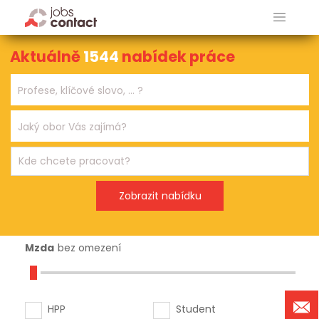
Aktuálně
1544
nabídek práce
Mzda
bez omezení
HPP
Student