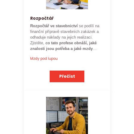
Rozpočtář
Rozpočtář ve stavebnictví
se podílí na
finanční přípravě stavebních zakázek a
odhaduje náklady na jejich realizaci.
Zjistěte,
co tato profese obnáší, jaké
znalosti jsou potřeba a jaké mzdy
mohou rozpočtáři ve stavebnictví
Mzdy pod lupou
očekávat.
Přečíst