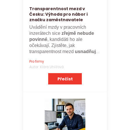
Transparentnost mezd v
Česku: Výhoda pro nábor i
značku zaměstnavatele
Uvádění mzdy v pracovních
inzerátech sice
zřejmě nebude
povinné
, kandidáti ho ale
očekávají. Zjistěte, jak
transparentnost mezd
usnadňuje
nábor a posiluje značku
Pro firmy
zaměstnavatele.
Autor: Klára Uhlířová
Přečíst