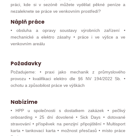
práci, kde si v sezóně můžete vydělat pěkné peníze a
nezaleknete se práce ve venkovním prostředí?
Náplň práce
• obsluha a opravy soustavy výrobních zařízení •
mechanické a elektro zásahy • práce i ve výšce a ve
venkovním areálu
Požadavky
Požadujeme: • praxi jako mechanik z průmyslového
provozu • kvalifikaci elektro dle §6 NV 194/2022 Sb. •
ochotu a způsobilost práce ve výškách
Nabízíme
• HPP u společnosti s dostatkem zakázek • pečlivý
onboarding • 25 dní dovolené • Sick Days • dotované
stravování • příspěvek na penzijní připojištění • Multisport
karta • tankovací karta • možnost přesčasů • místo práce