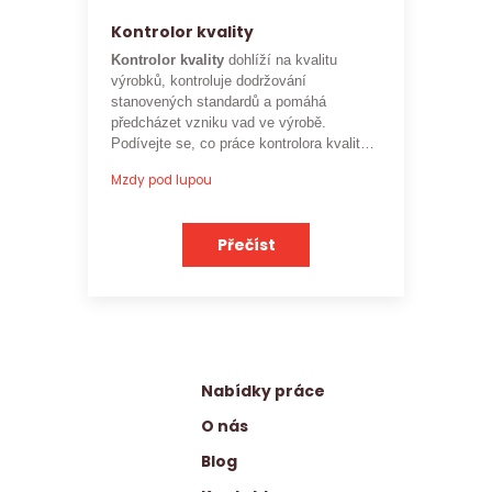
Kontrolor kvality
Kontrolor kvality
dohlíží na kvalitu
výrobků, kontroluje dodržování
stanovených standardů a pomáhá
předcházet vzniku vad ve výrobě.
Podívejte se, co práce kontrolora kvality
obnáší a jaké je
aktuální platové
Mzdy pod lupou
ohodnocení této profese
.
Přečíst
Nabídky práce
O nás
Blog