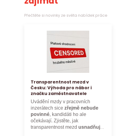
zajímat
Přečtěte si novinky ze světa nabídek práce
Transparentnost mezd v
Česku: Výhoda pro nábor i
značku zaměstnavatele
Uvádění mzdy v pracovních
inzerátech sice
zřejmě nebude
povinné
, kandidáti ho ale
očekávají. Zjistěte, jak
transparentnost mezd
usnadňuje
nábor a posiluje značku