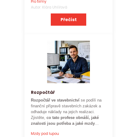
Pro firmy
zaměstnavatele.
Autor: Klára Uhlířová
Přečíst
Rozpočtář
Rozpočtář ve stavebnictví
se podílí na
finanční přípravě stavebních zakázek a
odhaduje náklady na jejich realizaci.
Zjistěte,
co tato profese obnáší, jaké
znalosti jsou potřeba a jaké mzdy
mohou rozpočtáři ve stavebnictví
Mzdy pod lupou
očekávat.