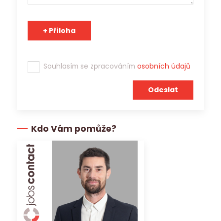
poskytnout třetím stranám.
Tým Jobs Contact se těší na spolupráci s Vámi!
Souhlasím se zpracováním
osobních údajů
Kdo Vám pomůže?