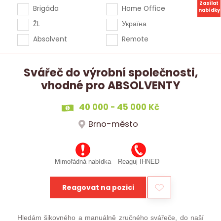
Zasílat
Brigáda
Home Office
nabídky
ŽL
Україна
Absolvent
Remote
Svářeč do výrobní společnosti,
vhodné pro ABSOLVENTY
40 000 - 45 000 Kč
Brno-město
Mimořádná nabídka
Reaguj IHNED
Reagovat na pozici
Hledám šikovného a manuálně zručného svářeče, do naší