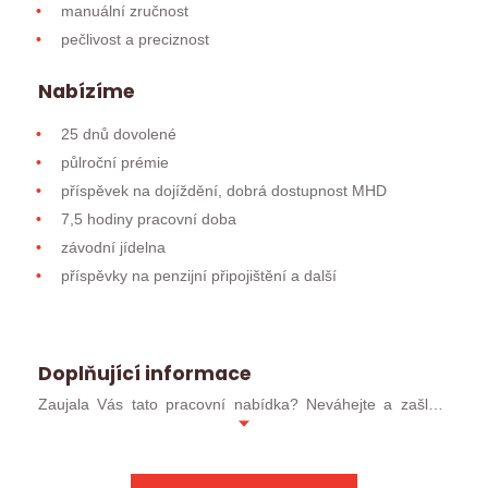
manuální zručnost
pečlivost a preciznost
Nabízíme
25 dnů dovolené
půlroční prémie
příspěvek na dojíždění, dobrá dostupnost MHD
7,5 hodiny pracovní doba
závodní jídelna
příspěvky na penzijní připojištění a další
Doplňující informace
Zaujala Vás tato pracovní nabídka? Neváhejte a zašlete
svůj profesní životopis ve formátu MS WORD (ideálně
.docx). Pokud jste již u nás absolvoval/a pohovor, můžete
kontaktovat přímo svého konzultanta.