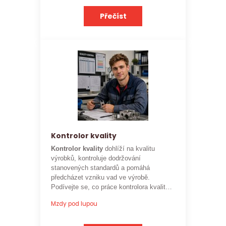
Přečíst
Kontrolor kvality
Kontrolor kvality
dohlíží na kvalitu
výrobků, kontroluje dodržování
stanovených standardů a pomáhá
předcházet vzniku vad ve výrobě.
Podívejte se, co práce kontrolora kvality
obnáší a jaké je
aktuální platové
Mzdy pod lupou
ohodnocení této profese
.