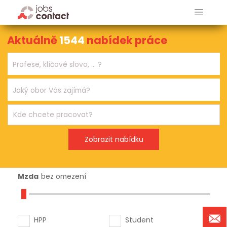
Aktuálně
1544
nabídek práce
Mzda
bez omezení
HPP
Student