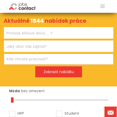
Aktuálně
1544
nabídek práce
Mzda
bez omezení
HPP
Student