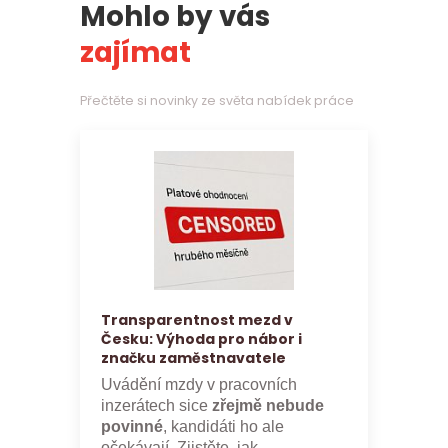
Mohlo by vás
zajímat
Přečtěte si novinky ze světa nabídek práce
Transparentnost mezd v
Česku: Výhoda pro nábor i
značku zaměstnavatele
Uvádění mzdy v pracovních
inzerátech sice
zřejmě nebude
povinné
, kandidáti ho ale
očekávají. Zjistěte, jak