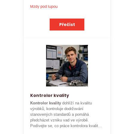
ohodnocení
této profese.
Mzdy pod lupou
Přečíst
Kontrolor kvality
Kontrolor kvality
dohlíží na kvalitu
výrobků, kontroluje dodržování
stanovených standardů a pomáhá
předcházet vzniku vad ve výrobě.
Podívejte se, co práce kontrolora kvality
obnáší a jaké je
aktuální platové