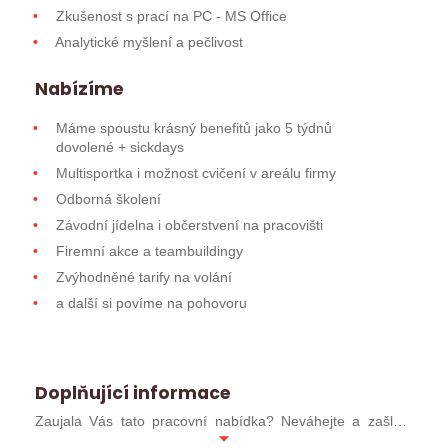
Zkušenost s prací na PC - MS Office
Analytické myšlení a pečlivost
Nabízíme
Máme spoustu krásný benefitů jako 5 týdnů
dovolené + sickdays
Multisportka i možnost cvičení v areálu firmy
Odborná školení
Závodní jídelna i občerstvení na pracovišti
Firemní akce a teambuildingy
Zvýhodněné tarify na volání
a další si povíme na pohovoru
Doplňující informace
Zaujala Vás tato pracovní nabídka? Neváhejte a zašlete
svůj profesní životopis ve formátu MS WORD (ideálně