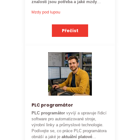
znalosti jsou potřeba a jaké mzdy
mohou rozpočtáři ve stavebnictví
Mzdy pod lupou
očekávat.
Přečíst
PLC programátor
PLC programátor
vyvíjí a upravuje řídicí
software pro automatizované stroje,
výrobní linky a průmyslové technologie.
Podívejte se, co práce PLC programátora
obnáší a jaké je
aktuální platové