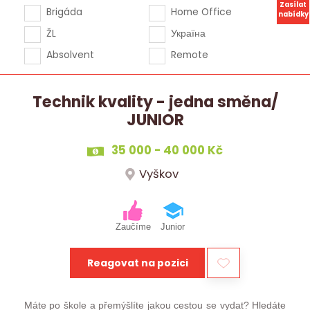
Zasílat
Brigáda
Home Office
nabídky
ŽL
Україна
Absolvent
Remote
Technik kvality - jedna směna/
JUNIOR
35 000 - 40 000 Kč
Vyškov
Zaučíme
Junior
Reagovat na pozici
Máte po škole a přemýšlíte jakou cestou se vydat? Hledáte