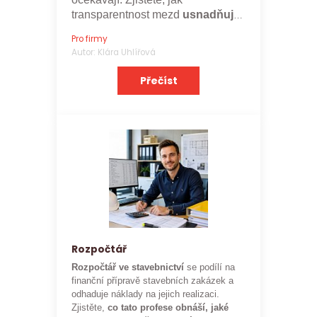
transparentnost mezd
usnadňuje
nábor a posiluje značku
Pro firmy
zaměstnavatele.
Autor: Klára Uhlířová
Přečíst
Rozpočtář
Rozpočtář ve stavebnictví
se podílí na
finanční přípravě stavebních zakázek a
odhaduje náklady na jejich realizaci.
Zjistěte,
co tato profese obnáší, jaké