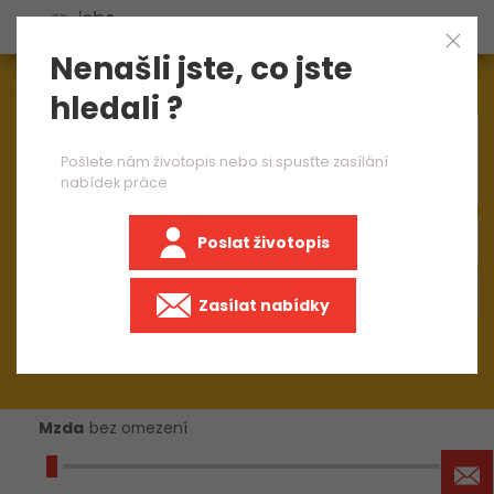
Nenašli jste, co jste
Aktuálně
1545
nabídek práce
hledali ?
×
UI designer
Pošlete nám životopis nebo si spusťte zasílání
nabídek práce
Poslat životopis
Zasílat nabídky
Mzda
bez omezení