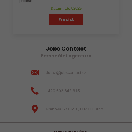
profese.
Datum: 16.7.2026
Přečíst
Jobs Contact
Personální agentura
dotaz@jobscontact.cz
+420 602 642 915
Křenová 531/69a, 602 00 Brno