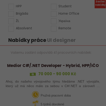
Zasílat
nabídky
HPP
Student
Brigáda
Home Office
ŽL
Україна
Absolvent
Remote
Nabídky práce
UI designer
Vašemu zadání odpovídá 41 pracovních nabídek:
Medior C#/.NET Developer - Hybrid, HPP/IČO
70 000 - 90 000 Kč
Ahoj, do našeho vývojového týmu hledáme .NET vývojáře,
který už má něco málo za sebou v C#/.NET a zároveň se
neztratí ve webových technologiích. Hledáme někoho, koho
baví navrhovat moderní řešení,…
Pružná pracovní doba
5 týdnů dovolené