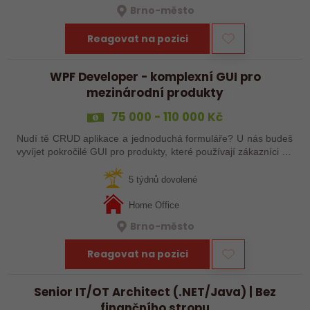
Brno-město
Reagovat na pozici
WPF Developer - komplexní GUI pro
mezinárodní produkty
75 000 - 110 000 Kč
Nudí tě CRUD aplikace a jednoduchá formuláře? U nás budeš
vyvíjet pokročilé GUI pro produkty, které používají zákazníci po
celém světě. Malý tým, velké ambice, žádná korporátní
omezení.
5 týdnů dovolené
Home Office
Brno-město
Reagovat na pozici
Senior IT/OT Architect (.NET/Java) | Bez
finančního stropu