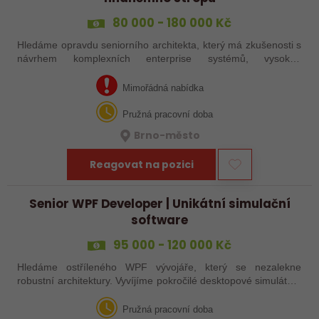
80 000 - 180 000 Kč
Hledáme opravdu seniorního architekta, který má zkušenosti s
návrhem komplexních enterprise systémů, vysokou
dostupností a moderní SW architekturou. Nejde o „udržovací“
pozici — hledáme člověka,…
Mimořádná nabídka
Pružná pracovní doba
Brno-město
Reagovat na pozici
Senior WPF Developer | Unikátní simulační
software
95 000 - 120 000 Kč
Hledáme ostříleného WPF vývojáře, který se nezalekne
robustní architektury. Vyvíjíme pokročilé desktopové simulátory
s celosvětovým zásahem. Zapomeňte na běžné informační
systémy a jednoduché…
Pružná pracovní doba