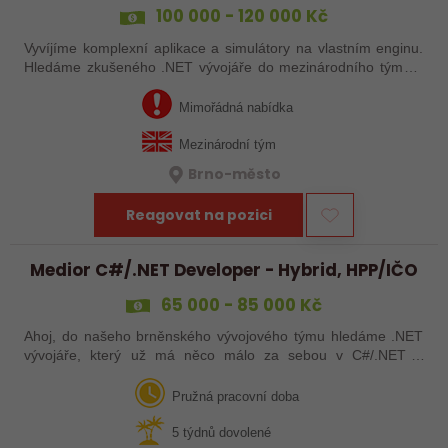
100 000 - 120 000 Kč
Vyvíjíme komplexní aplikace a simulátory na vlastním enginu.
Hledáme zkušeného .NET vývojáře do mezinárodního týmu v
Brně, který si vezme na starost vývoj GUI a nových
funkcionalit. Klíč k okamžitému…
Mimořádná nabídka
Mezinárodní tým
Brno-město
Reagovat na pozici
Medior C#/.NET Developer - Hybrid, HPP/IČO
65 000 - 85 000 Kč
Ahoj, do našeho brněnského vývojového týmu hledáme .NET
vývojáře, který už má něco málo za sebou v C#/.NET a
zároveň se neztratí ve webových technologiích. Hledáme
někoho, koho baví navrhovat…
Pružná pracovní doba
5 týdnů dovolené