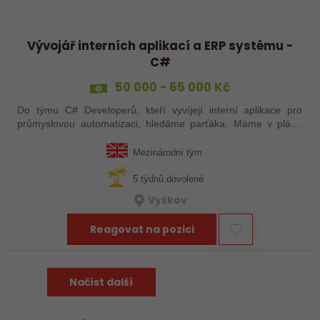
Vývojář interních aplikací a ERP systému -
C#
50 000 - 65 000 Kč
Do týmu C# Developerů, kteří vyvíjejí interní aplikace pro
průmyslovou automatizaci, hledáme parťáka. Máme v plánu
tvorbu zcela nové ERP systému #GREENFIELD postaveného
na Microsoftích technologiích.…
Mezinárodní tým
5 týdnů dovolené
Vyškov
Reagovat na pozici
Načíst další