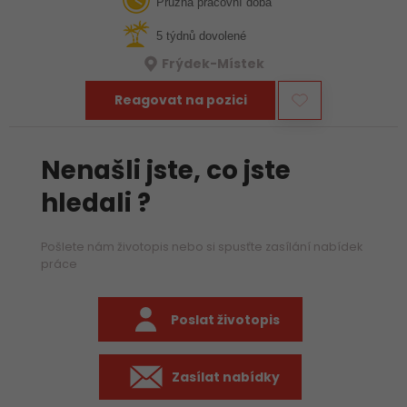
Pružná pracovní doba
5 týdnů dovolené
Frýdek-Místek
Reagovat na pozici
Nenašli jste, co jste
hledali ?
Pošlete nám životopis nebo si spusťte zasílání nabídek
práce
Poslat životopis
Zasílat nabídky