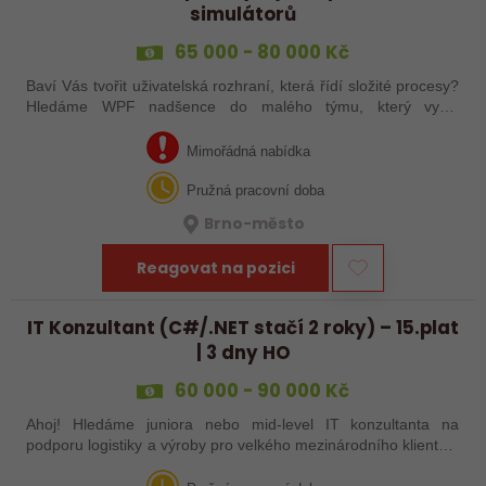
simulátorů
65 000 - 80 000 Kč
Baví Vás tvořit uživatelská rozhraní, která řídí složité procesy?
Hledáme WPF nadšence do malého týmu, který vyvíjí
pokročilé desktopové simulátory. Zapomeňte na nudné
formuláře. Budete pracovat na…
Mimořádná nabídka
Pružná pracovní doba
Brno-město
Reagovat na pozici
IT Konzultant (C#/.NET stačí 2 roky) – 15.plat
| 3 dny HO
60 000 - 90 000 Kč
Ahoj! Hledáme juniora nebo mid-level IT konzultanta na
podporu logistiky a výroby pro velkého mezinárodního klienta v
automobilce. Máš aspoň 2 roky praxe s C#? Tak to zvládneš!