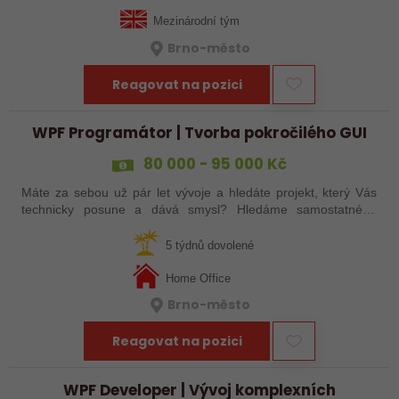
Mezinárodní tým
Brno-město
Reagovat na pozici
WPF Programátor | Tvorba pokročilého GUI
80 000 - 95 000 Kč
Máte za sebou už pár let vývoje a hledáte projekt, který Vás
technicky posune a dává smysl? Hledáme samostatného
parťáka do menšího mezinárodního týmu, který vyvíjí pokročilé
vojenské simulátory.…
5 týdnů dovolené
Home Office
Brno-město
Reagovat na pozici
WPF Developer | Vývoj komplexních