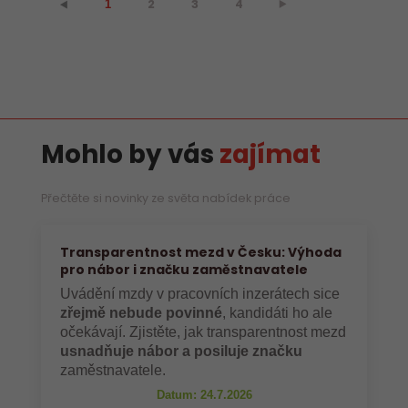
2
3
4
⯈
⯇
1
Mohlo by vás
zajímat
Přečtěte si novinky ze světa nabídek práce
Transparentnost mezd v Česku: Výhoda
pro nábor i značku zaměstnavatele
Uvádění mzdy v pracovních inzerátech sice
zřejmě nebude povinné
, kandidáti ho ale
očekávají. Zjistěte, jak transparentnost mezd
usnadňuje nábor a posiluje značku
zaměstnavatele.
Datum: 24.7.2026