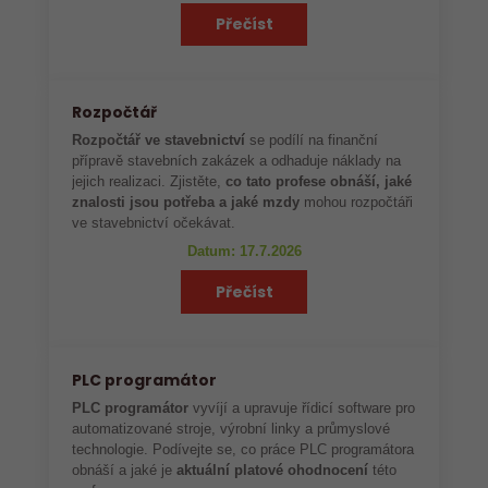
Přečíst
Rozpočtář
Rozpočtář ve stavebnictví
se podílí na finanční
přípravě stavebních zakázek a odhaduje náklady na
jejich realizaci. Zjistěte,
co tato profese obnáší, jaké
znalosti jsou potřeba a jaké mzdy
mohou rozpočtáři
ve stavebnictví očekávat.
Datum: 17.7.2026
Přečíst
PLC programátor
PLC programátor
vyvíjí a upravuje řídicí software pro
automatizované stroje, výrobní linky a průmyslové
technologie. Podívejte se, co práce PLC programátora
obnáší a jaké je
aktuální platové ohodnocení
této