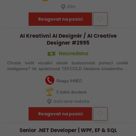
Zlín
Reagovat na pozici
AI Kreativní AI Designér / AI Creative
Designer #2995
Neuvedeno
Chcete tvořit vizuální obsah budoucnosti pomocí umělé
inteligence? Ve společnosti TEFCOLD hledáme kreativního AI
designéra, který pomůže posunout naši vizuální komunikaci na
novou úroveň. Hledáme…
Reaguj IHNED
5 týdnů dovolené
Ostrava-město
Reagovat na pozici
Senior .NET Developer | WPF, EF & SQL