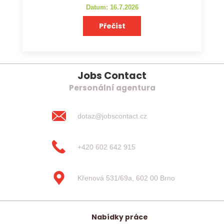
Datum: 16.7.2026
Přečíst
Jobs Contact
Personální agentura
dotaz@jobscontact.cz
+420 602 642 915
Křenová 531/69a, 602 00 Brno
Nabídky práce