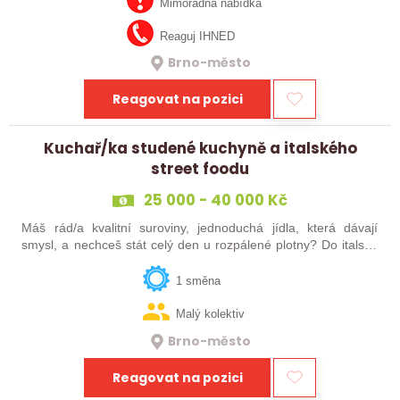
společný výsledek? Do…
Mimořádná nabídka
Reaguj IHNED
Brno-město
Reagovat na pozici
Kuchař/ka studené kuchyně a italského
street foodu
25 000 - 40 000 Kč
Máš rád/a kvalitní suroviny, jednoduchá jídla, která dávají
smysl, a nechceš stát celý den u rozpálené plotny? Do italské
enotéky hledáme člověka, který pomůže vytvářet místo, kam
lidé nechodí jen na…
1 směna
Malý kolektiv
Brno-město
Reagovat na pozici