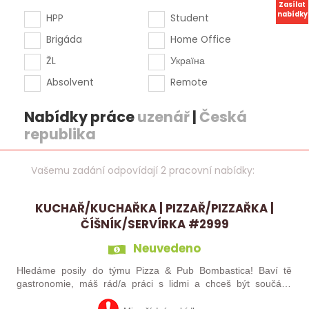
Zasílat
nabídky
HPP
Student
Brigáda
Home Office
ŽL
Україна
Absolvent
Remote
Nabídky práce
uzenář
|
Česká
republika
Vašemu zadání odpovídají 2 pracovní nabídky:
KUCHAŘ/KUCHAŘKA | PIZZAŘ/PIZZAŘKA |
ČÍŠNÍK/SERVÍRKA #2999
Neuvedeno
Hledáme posily do týmu Pizza & Pub Bombastica! Baví tě
gastronomie, máš rád/a práci s lidmi a chceš být součástí
týmu, kde se nehraje jen na „odpracovanou směnu“, ale na