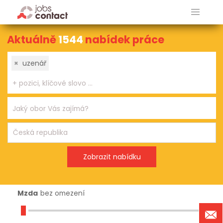
Aktuálně
1544
nabídek práce
×
uzenář
Mzda
bez omezení