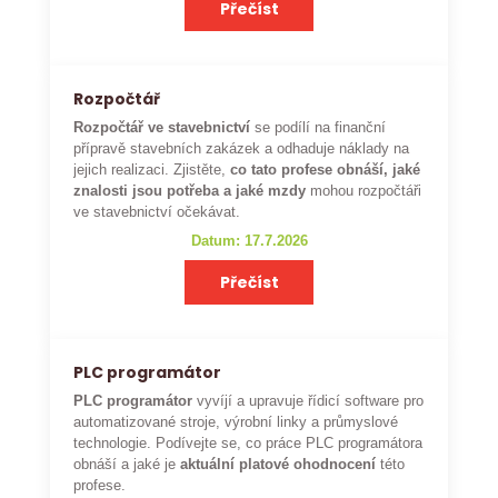
Přečíst
Rozpočtář
Rozpočtář ve stavebnictví
se podílí na finanční
přípravě stavebních zakázek a odhaduje náklady na
jejich realizaci. Zjistěte,
co tato profese obnáší, jaké
znalosti jsou potřeba a jaké mzdy
mohou rozpočtáři
ve stavebnictví očekávat.
Datum: 17.7.2026
Přečíst
PLC programátor
PLC programátor
vyvíjí a upravuje řídicí software pro
automatizované stroje, výrobní linky a průmyslové
technologie. Podívejte se, co práce PLC programátora
obnáší a jaké je
aktuální platové ohodnocení
této
profese.