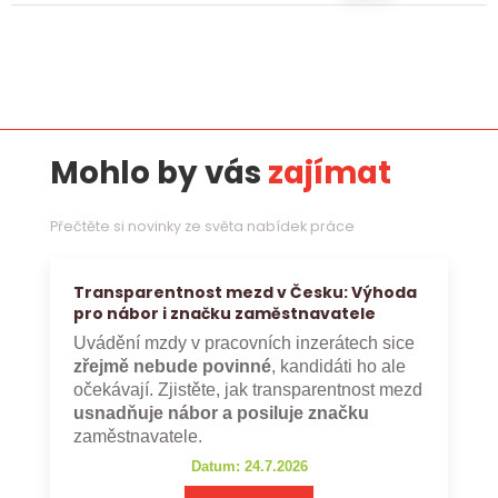
Mohlo by vás
zajímat
Přečtěte si novinky ze světa nabídek práce
Transparentnost mezd v Česku: Výhoda
pro nábor i značku zaměstnavatele
Uvádění mzdy v pracovních inzerátech sice
zřejmě nebude povinné
, kandidáti ho ale
očekávají. Zjistěte, jak transparentnost mezd
usnadňuje nábor a posiluje značku
zaměstnavatele.
Datum: 24.7.2026