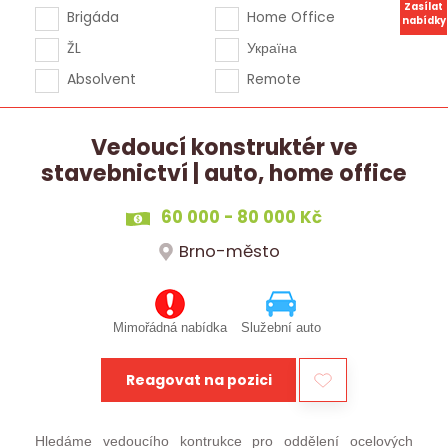
Zasílat
Brigáda
Home Office
nabídky
ŽL
Україна
Absolvent
Remote
Vedoucí konstruktér ve
stavebnictví | auto, home office
60 000 - 80 000 Kč
Brno-město
Mimořádná nabídka
Služební auto
Reagovat na pozici
Hledáme vedoucího kontrukce pro oddělení ocelových