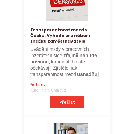
Transparentnost mezd v
Česku: Výhoda pro nábor i
značku zaměstnavatele
Uvádění mzdy v pracovních
inzerátech sice
zřejmě nebude
povinné
, kandidáti ho ale
očekávají. Zjistěte, jak
transparentnost mezd
usnadňuje
nábor a posiluje značku
Pro firmy
zaměstnavatele.
Autor: Klára Uhlířová
Přečíst