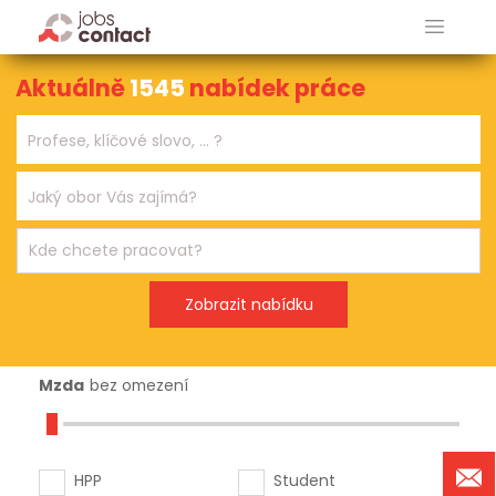
Aktuálně
1545
nabídek práce
Mzda
bez omezení
HPP
Student