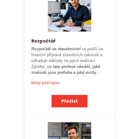
Rozpočtář
Rozpočtář ve stavebnictví
se podílí na
finanční přípravě stavebních zakázek a
odhaduje náklady na jejich realizaci.
Zjistěte,
co tato profese obnáší, jaké
znalosti jsou potřeba a jaké mzdy
mohou rozpočtáři ve stavebnictví
Mzdy pod lupou
očekávat.
Přečíst