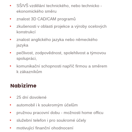
SŠ/VŠ vzdělání technického, nebo technicko -
ekonomického směru
znalost 3D CAD/CAM programů
zkušenosti v oblasti projekce a výroby ocelových
konstrukcí
znalost anglického jazyka nebo německého
jazyka
pečlivost, zodpovědnost, spolehlivost a týmovou
spolupráci,
komunikační schopnosti napříč firmou a směrem
k zákazníkům
Nabízíme
25 dní dovolené
automobil i k soukromým účelům
pružnou pracovní dobu - možnosti home officu
služební telefon i pro soukromé účely
motivující finanční ohodnocení