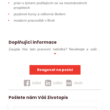
práci s týmem podílejícím se na mezinárodních
projektech
jazykové kurzy a odborná školení
moderní pracoviště v Brně
Doplňující informace
Zaujala Vás tato pracovní nabídka? Neváhejte a zašlete
svůj profesní životopis ve formátu MS WORD (ideálně
.docx). Pokud jste již u nás absolvoval/a pohovor, můžete
kontaktovat přímo svého konzultanta.
Reagovat na pozici
Uchazeče, kteří postoupí do užšího kola, budeme
kontaktovat obratem. Ostatní uchazeče budeme
Sdílet
Sdílet
Uložit
kontaktovat v případě, že pro ně nalezneme jinou vhodnou
pracovní nabídku.
Pošlete nám Váš životopis
Tato nabídka je také vhodná pro: vedoucí pracovník,
manažer, team leader, vedení lidí, report, technická