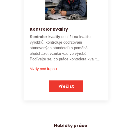
Kontrolor kvality
Kontrolor kvality
dohlíží na kvalitu
výrobků, kontroluje dodržování
stanovených standardů a pomáhá
předcházet vzniku vad ve výrobě.
Podívejte se, co práce kontrolora kvality
obnáší a jaké je
aktuální platové
Mzdy pod lupou
ohodnocení této profese
.
Přečíst
Nabídky práce