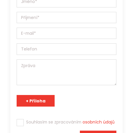
dokumentace, anglický jazyk, technické, vzdělání, apod.
Jobs Contact Personal, s.r.o. se sídlem v Brně, Křenová
531/69a, IČ:17181879 (dále jen Jobs Contact) bude Vaše
osobní údaje (životopis, případně další materiály)
zpracovávat v souladu se Zákonem o ochraně osobních
údajů 110/2019 Sb. a v souladu s Obecným nařízením o
ochraně osobních údajů (EU) 2016/679, a to výhradně za
účelem prezentace potenciálním zaměstnavatelům a
zprostředkování zaměstnání. Jobs Contact je pracovní
agentura s platným povolením Generálního ředitelství
Úřadu práce ČR a osobní údaje může v souladu s účelem
poskytnout třetím stranám.
Tým Jobs Contact se těší na spolupráci s Vámi!
Souhlasím se zpracováním
osobních údajů