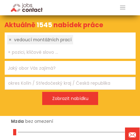
Aktuálně
1545
nabídek práce
×
vedoucí montážních prací
Mzda
bez omezení