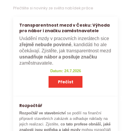
Přečtěte si novinky ze světa nabídek práce
Transparentnost mezd v Česku: Výhoda
pro nábor i značku zaměstnavatele
Uvádění mzdy v pracovních inzerátech sice
zřejmě nebude povinné
, kandidáti ho ale
očekávají. Zjistěte, jak transparentnost mezd
usnadňuje nábor a posiluje značku
zaměstnavatele.
Datum: 24.7.2026
Přečíst
Rozpočtář
Rozpočtář ve stavebnictví
se podílí na finanční
přípravě stavebních zakázek a odhaduje náklady na
jejich realizaci. Zjistěte,
co tato profese obnáší, jaké
znalosti jsou potřeba a jaké mzdy
mohou rozpočtáři