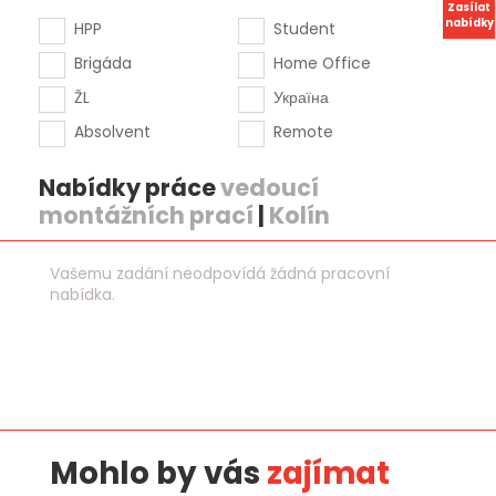
Zasílat
nabídky
HPP
Student
Brigáda
Home Office
ŽL
Україна
Absolvent
Remote
Nabídky práce
vedoucí
montážních prací
|
Kolín
Vašemu zadání neodpovídá žádná pracovní
nabídka.
Mohlo by vás
zajímat